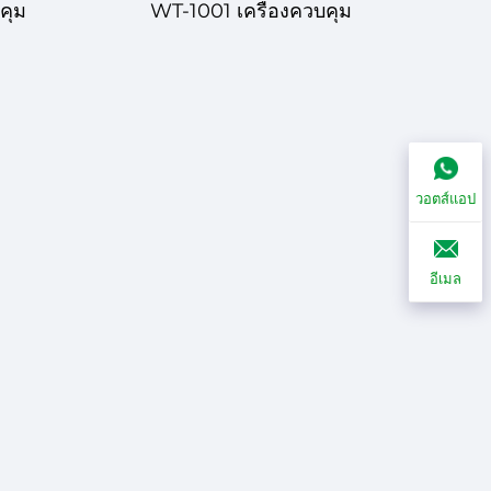
คุม
WT-1001 เครื่องควบคุม
วบคุม
อุณหภูมิดิจิทัล – การควบคุม
หรับ
อุณหภูมิอย่างแม่นยำสำหรับ
วอตส์แอป
รรม
การใช้งานต่างๆ
อีเมล