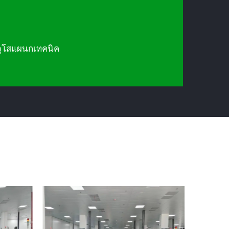
วุโสแผนกเทคนิค