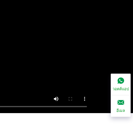
วอตส์แอป
อีเมล