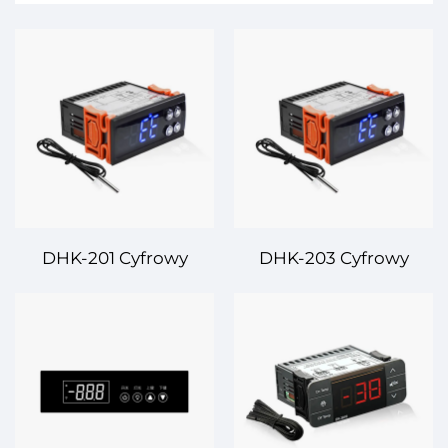
DHK-201 Cyfrowy
DHK-203 Cyfrowy
Regulator Temperatury
Regulator Temperatury
– Dokładność i
– Niezawodne
Prostość w Sterowaniu
Sterowanie
Temperaturą
Temperaturą dla
Różnorodnych
Zastosowań