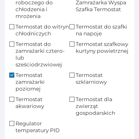
roboczego do
Zamrażarka Wyspa
chłodzenia i
Szafka Termostat
mrożenia
Termostat do witryn
Termostat do szafki
chłodniczych
na napoje
Termostat do
Termostat szafkowy
zamrażarki cztero-
kurtyny powietrznej
lub
sześciodrzwiowej
Termostat
Termostat
zamrażarki
szklarniowy
poziomej
Termostat
Termostat dla
akwariowy
zwierząt
gospodarskich
Regulator
temperatury PID