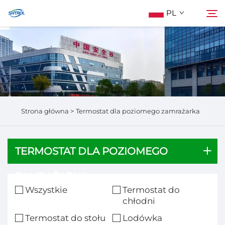
PL
O Nas
Szukaj
Produkty
Strona główna >
Termostat dla poziomego zamrażarka
Skontaktuj Się Z Nami
TERMOSTAT DLA POZIOMEGO
ZAMRAŻARKA
Wszystkie
Termostat do
chłodni
Termostat do stołu
Lodówka