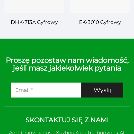
DHK-713A Cyfrowy
EK-3010 Cyfrowy
Regulator Temperatury
Regulator Temperatury
– Zaawansowana
– Dokładność i
Dokładność dla
Efektywność dla
Rozwiązań Sterowania
Wielozadaniowego
Proszę pozostaw nam wiadomość,
jeśli masz jakiekolwiek pytania
Temperaturą
Sterowania
Temperaturą
Wyślij
SKONTAKTUJ SIĘ Z NAMI
Add: Chiny Jiangsu Xuzhou 4 piętro, budynek A1,