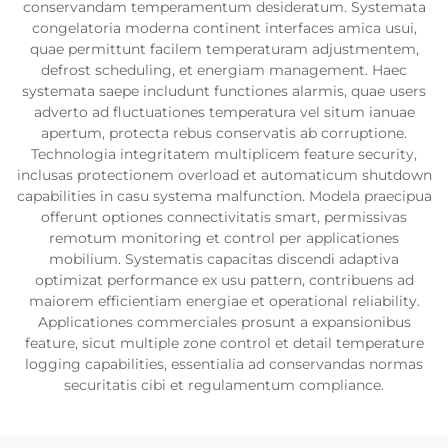
conservandam temperamentum desideratum. Systemata
congelatoria moderna continent interfaces amica usui,
quae permittunt facilem temperaturam adjustmentem,
defrost scheduling, et energiam management. Haec
systemata saepe includunt functiones alarmis, quae users
adverto ad fluctuationes temperatura vel situm ianuae
apertum, protecta rebus conservatis ab corruptione.
Technologia integritatem multiplicem feature security,
inclusas protectionem overload et automaticum shutdown
capabilities in casu systema malfunction. Modela praecipua
offerunt optiones connectivitatis smart, permissivas
remotum monitoring et control per applicationes
mobilium. Systematis capacitas discendi adaptiva
optimizat performance ex usu pattern, contribuens ad
maiorem efficientiam energiae et operational reliability.
Applicationes commerciales prosunt a expansionibus
feature, sicut multiple zone control et detail temperature
logging capabilities, essentialia ad conservandas normas
securitatis cibi et regulamentum compliance.