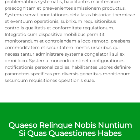
problematibus systematis, habilitantes maintenance
praecognitam et praevenientes amissionem productus.
Systema servat annotationes detailatas historiae thermicae
et eventuum operationis, subnixum requisitionibus
controlis qualitatis et conformitate regulationum.
Integratio cum dispositive mobilibus permitit
monitorandum et controlandam a loco remoto, praebens
commoditatem et securitatem mentis ursoribus qui
necessitantur administrare systema congelatorii sui ex
omni loco. Systema monendi continet configurationes
notificationis personalizabiles, habilitantes usores definire
parametras specificas pro diversis generibus monitionum
secundum requisitiones operationis suae.
Quaeso Relinque Nobis Nuntium
Si Quas Quaestiones Habes