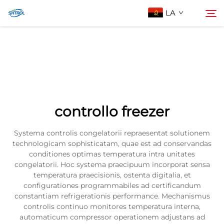
LA
Despre Noi
Quaerere
Produse
controllo freezer
Contacta Nos
Systema controlis congelatorii repraesentat solutionem
technologicam sophisticatam, quae est ad conservandas
conditiones optimas temperatura intra unitates
congelatorii. Hoc systema praecipuum incorporat sensa
temperatura praecisionis, ostenta digitalia, et
configurationes programmabiles ad certificandum
constantiam refrigerationis performance. Mechanismus
controlis continuo monitores temperatura interna,
automaticum compressor operationem adjustans ad