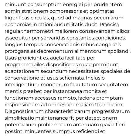
minuunt consumptum energiei per prudentem
administrationem compressoris et optimatas
frigorificas circulas, quod ad magnas pecuniarum
economias in rationibus utilitatis ducit. Praecisa
regula thermometri meliorem conservandam cibos
assequitur per servandas constantes condiciones,
longius tempus conservationis rebus congelatis
prorogans et decrementum alimentorum spoliandi.
Usus proficiunt ex aucta facilitate per
programmabiles dispositiones quae permitunt
adaptationem secundum necessitates speciales de
conservatione et usus schemata. Inclusio
intelligentium monitorum facultatum securitatem
mentis praebet per instantanea monita et
functionem accessus remoto, faciens promptam
responsionem ad omnes anomaliam thermicam.
Diagnosticarum characteristicarum progressivarum
simplificatio maintenance fit per detectionem
potentialium problematum antequam gravia fieri
possint, minuentes sumptus reficiendi et