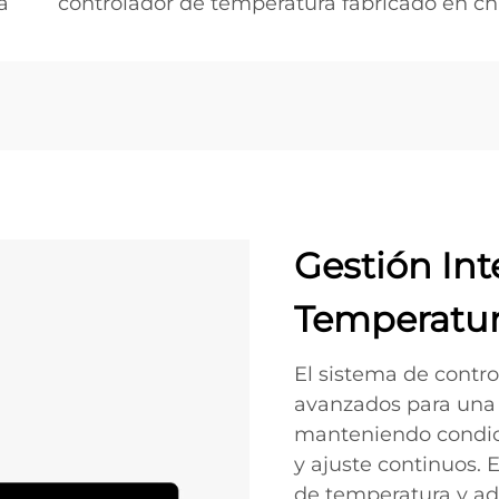
a
controlador de temperatura fabricado en ch
Gestión Int
Temperatu
El sistema de contr
avanzados para una 
manteniendo condic
y ajuste continuos. 
de temperatura y ad