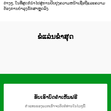
ຕ່າງໆ, ໃນທີ່ສຸດກໍ່ນໍາໄປສູ່ການປັບປຸງຄວາມຫນ້າເຊື່ອຖືແລະຄວາມ
ຕ້ອງການບໍາລຸງຮັກສາຫຼຸດລົງ.
ຂໍແລ່ນຂໍໍ່າສຸດ
ຮັບເອົາບົດຄຳເຫັນຟຣີ
ຕัวແທນຂອງພວກເຮົາຈະຕິດຕໍ່ທ່ານໃນໄວໆນີ້.