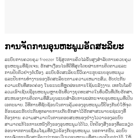
ການຈັດການອຸນຫະພູມອັດສະລິຍະ
ລະບົບການຄວບຄຸມ freezer ໃຊ້ສູດການຄິດໄລ່ຂັ້ນສູງສໍາລັບການຄວບຄຸມ
ອຸນຫະພູມທີ່ຊັດເຈນ, ຮັກສາເງື່ອນໄຂທີ່ດີທີ່ສຸດໂດຍຜ່ານການຕິດຕາມແລະ
ການປັບຕົວຢ່າງຕໍ່ເນື່ອງ. ລະບົບອັດສະລິຍະນີ້ວິເຄາະຮູບແບບອຸນຫະພູມ
ແລະປັບການທໍາງານຂອງອັດສະລິຍະຕາມຄວາມເຫມາະສົມ, ຮັບປະກັນ
ຄວາມເຢັນທີ່ສອດຄ່ອງ ໃນຂະນະທີ່ຫຼຸດຜ່ອນການໃຊ້ພະລັງງານ. ເທກໂນໂລຍີ
ລວມເອົາເຊັນເຊີອຸນຫະພູມຫຼາຍອັນທີ່ວາງຍຸດທະສາດໃນທົ່ວພື້ນທີ່ເກັບຮັກສາ,
ສະຫນອງການຕິດຕາມທີ່ສົມບູນແບບສໍາລັບການແຜ່ກະຈາຍອຸນຫະພູມທີ່ເປັນ
ເອກະພາບ. ວິທີການທີ່ຊັບຊ້ອນໃນການຄຸ້ມຄອງອຸນຫະພູມນີ້ປ້ອງກັນບໍ່ໃຫ້ຈຸດ
ຮ້ອນແລະຮັບປະກັນທຸກລາຍການເກັບຮັກສາໄວ້ຮັກສາສະພາບແຊ່ແຂງທີ່
ຕ້ອງການ. ຄວາມສາມາດໃນການຕອບສະຫນອງຢ່າງໄວວາຂອງລະບົບ
ສາມາດແກ້ໄຂການເຫນັງຕີງຂອງອຸນຫະພູມໄດ້ໄວ, ປົກປ້ອງສິ່ງຂອງທີ່ລະອຽດ
ອ່ອນຈາກການເຊື່ອມໂຊມທີ່ກ່ຽວຂ້ອງກັບອຸນຫະພູມ. ນອກຈາກນັ້ນ, ລະບົບ
ການຈັດການອັດສະລິຍະປະກອບມີເຂດອຸນຫະພູມທີ່ສາມາດປັບແຕ່ງໄດ້, ໃຫ້