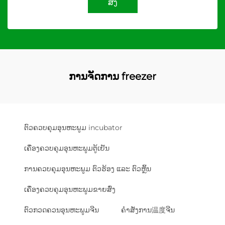
ສົ່ງ
ການຈັດການ freezer
ຕົວຄວບຄຸມອຸນຫະພູມ incubator
ເຄື່ອງຄວບຄຸມອຸນຫະພູມຕູ້ເຢັນ
ການຄວບຄຸມອຸນຫະພູມ ຕົວຮ້ອງ ແລະ ຕົວຫຼິ້ນ
ເຄື່ອງຄວບຄຸມອຸນຫະພູມຂາຍສົ່ງ
ຕົວກວດຄວນອຸນຫະພູມຈີນ
ຄຳສັ່ງການ温度ຈີນ