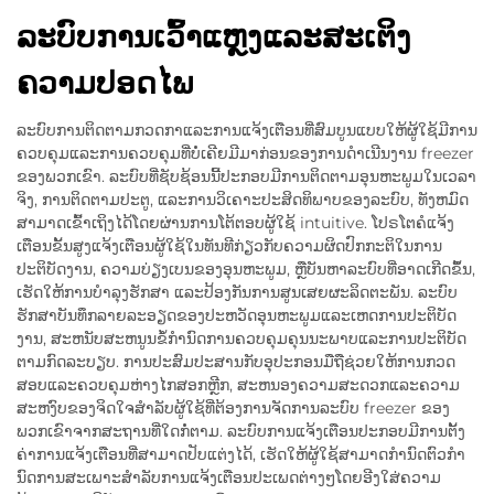
ລະບົບການເວົ້າແຫຼງແລະສະເຕິງ
ຄວາມປອດໄພ
ລະບົບການຕິດຕາມກວດກາແລະການແຈ້ງເຕືອນທີ່ສົມບູນແບບໃຫ້ຜູ້ໃຊ້ມີການ
ຄວບຄຸມແລະການຄວບຄຸມທີ່ບໍ່ເຄີຍມີມາກ່ອນຂອງການດໍາເນີນງານ freezer
ຂອງພວກເຂົາ. ລະບົບທີ່ຊັບຊ້ອນນີ້ປະກອບມີການຕິດຕາມອຸນຫະພູມໃນເວລາ
ຈິງ, ການຕິດຕາມປະຕູ, ແລະການວິເຄາະປະສິດທິພາບຂອງລະບົບ, ທັງຫມົດ
ສາມາດເຂົ້າເຖິງໄດ້ໂດຍຜ່ານການໂຕ້ຕອບຜູ້ໃຊ້ intuitive. ໂປຣໂຕຄໍແຈ້ງ
ເຕືອນຂັ້ນສູງແຈ້ງເຕືອນຜູ້ໃຊ້ໃນທັນທີກ່ຽວກັບຄວາມຜິດປົກກະຕິໃນການ
ປະຕິບັດງານ, ຄວາມບ່ຽງເບນຂອງອຸນຫະພູມ, ຫຼືບັນຫາລະບົບທີ່ອາດເກີດຂຶ້ນ,
ເຮັດໃຫ້ການບຳລຸງຮັກສາ ແລະປ້ອງກັນການສູນເສຍຜະລິດຕະພັນ. ລະບົບ
ຮັກສາບັນທຶກລາຍລະອຽດຂອງປະຫວັດອຸນຫະພູມແລະເຫດການປະຕິບັດ
ງານ, ສະຫນັບສະຫນູນຂໍ້ກໍານົດການຄວບຄຸມຄຸນນະພາບແລະການປະຕິບັດ
ຕາມກົດລະບຽບ. ການປະສົມປະສານກັບອຸປະກອນມືຖືຊ່ວຍໃຫ້ການກວດ
ສອບແລະຄວບຄຸມຫ່າງໄກສອກຫຼີກ, ສະຫນອງຄວາມສະດວກແລະຄວາມ
ສະຫງົບຂອງຈິດໃຈສໍາລັບຜູ້ໃຊ້ທີ່ຕ້ອງການຈັດການລະບົບ freezer ຂອງ
ພວກເຂົາຈາກສະຖານທີ່ໃດກໍ່ຕາມ. ລະບົບການແຈ້ງເຕືອນປະກອບມີການຕັ້ງ
ຄ່າການແຈ້ງເຕືອນທີ່ສາມາດປັບແຕ່ງໄດ້, ເຮັດໃຫ້ຜູ້ໃຊ້ສາມາດກໍານົດຕົວກໍາ
ນົດການສະເພາະສໍາລັບການແຈ້ງເຕືອນປະເພດຕ່າງໆໂດຍອີງໃສ່ຄວາມ