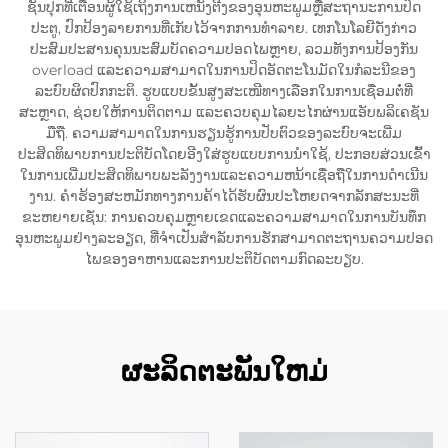
ຊັນປຸກທີ່ເຕືອນຜູ້ໃຊ້ເຖິງການເຫນັງຕີງຂອງອຸນຫະພູມຫຼືສະຖານະການປິດ
ປະຕູ, ປົກປ້ອງລາຍການທີ່ເກັບໄວ້ຈາກການທໍາລາຍ. ເທກໂນໂລຍີດັ່ງກ່າວ
ປະສົມປະສານຄຸນນະສົມບັດຄວາມປອດໄພຫຼາຍ, ລວມທັງການປ້ອງກັນ
overload ແລະຄວາມສາມາດໃນການປິດອັດຕະໂນມັດໃນກໍລະນີຂອງ
ລະບົບຜິດປົກກະຕິ. ຮູບແບບຂັ້ນສູງສະເໜີທາງເລືອກໃນການເຊື່ອມຕໍ່ທີ່
ສະຫຼາດ, ຊ່ວຍໃຫ້ການຕິດຕາມ ແລະຄວບຄຸມໄລຍະໄກຜ່ານແອັບພລິເຄຊັນ
ມືຖື. ຄວາມສາມາດໃນການຮຽນຮູ້ການປັບຕົວຂອງລະບົບຈະເພີ່ມ
ປະສິດທິພາບການປະຕິບັດໂດຍອີງໃສ່ຮູບແບບການນໍາໃຊ້, ປະກອບສ່ວນເຂົ້າ
ໃນການເພີ່ມປະສິດທິພາບພະລັງງານແລະຄວາມຫນ້າເຊື່ອຖືໃນການດໍາເນີນ
ງານ. ຄໍາຮ້ອງສະຫມັກທາງການຄ້າໄດ້ຮັບຜົນປະໂຫຍດຈາກລັກສະນະທີ່
ຂະຫຍາຍເຊັ່ນ: ການຄວບຄຸມຫຼາຍເຂດແລະຄວາມສາມາດໃນການບັນທຶກ
ອຸນຫະພູມຢ່າງລະອຽດ, ທີ່ຈໍາເປັນສໍາລັບການຮັກສາມາດຕະຖານຄວາມປອດ
ໄພຂອງອາຫານແລະການປະຕິບັດຕາມກົດລະບຽບ.
ຜະລິດຕະພັນໃຫມ່