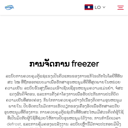
LO
ກ່ຽວກັບພວກເຮົາ
ຄົ້ນຫາ
ຜະລິດຕະພັນ
ການຈັດການ freezer
ຕິດຕໍ່ພວກເຮົາ
ລະບົບການຄວບຄຸມຕູ້ແຊ່ແຂງເປັນຕົວແທນຂອງການແກ້ໄຂເຕັກໂນໂລຢີທີ່ທັນ
ສະ ໄໝ ທີ່ຖືກອອກແບບມາເພື່ອຮັກສາອຸນຫະພູມທີ່ດີທີ່ສຸດພາຍໃນຫນ່ວຍ
ຄວາມເຢັນ. ລະບົບຂັ້ນສູງນີ້ລວມເອົາເຊັນເຊີອຸນຫະພູມຄວາມແມ່ນຍໍາ, ຈໍສະ
ແດງຜົນດິຈິຕອນ, ແລະການຕັ້ງຄ່າໂຄງການເພື່ອຮັບປະກັນການປະຕິບັດ
ຄວາມເຢັນທີ່ສອດຄ່ອງ. ກົນໄກການຄວບຄຸມຢ່າງຕໍ່ເນື່ອງຕິດຕາມອຸນຫະພູມ
ພາຍໃນ, ປັບອັດຕະໂນມັດການເຮັດວຽກຂອງເຄື່ອງອັດເພື່ອຮັກສາລະດັບ
ອຸນຫະພູມທີ່ຕ້ອງການ. ການຄວບຄຸມຕູ້ແຊ່ເຢັນທີ່ທັນສະໄຫມມີສ່ວນຕິດຕໍ່ຜູ້ໃຊ້
ທີ່ເປັນມິດກັບຜູ້ໃຊ້ທີ່ຊ່ວຍໃຫ້ການປັບອຸນຫະພູມໄດ້ງ່າຍ, ການກໍານົດເວລາ
defrost, ແລະການຄຸ້ມຄອງພະລັງງານ. ລະບົບເຫຼົ່ານີ້ມັກຈະປະກອບມີຟັງ