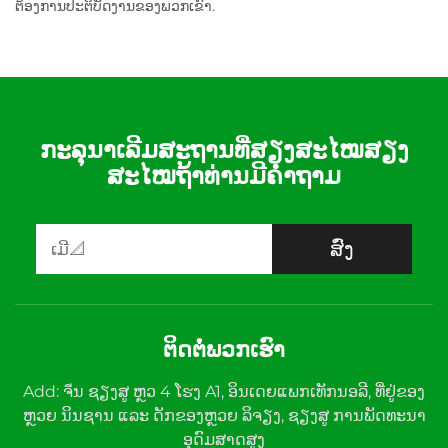
ຕ້ອງການປະຕິບັດງານຂອງພວກເຂົາ.
ກະລຸນາເລີມສະຖານທີ່ສຽງສະໄໝສຽງ
ສະໄໝຖ້າທ່ານມີຄໍາຖາມ
ສົ່ງ
ຕິດຕໍ່ພວກເຮົາ
Add: ຈีນ ຊຽງສູ ຫຼວ 4 ໂຮງ A1, ອິນເດຍແພກເທັກນອລີ, ທີ່ຢູ່ຂອງ
ຫຼວຍ ນິນຊານ ແລະ ດັກຂອງຫຼວຍ ລິຈຽງ, ຊຽງສູ ການພັດທະນາ
ອຸດົມສາດສູງ