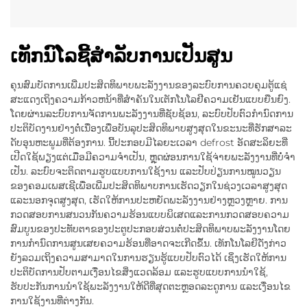
ເທັກນົໂລຊີ້ສຳລັບການເປັນສູນ
ຄຸນສົມບັດການເພີ່ມປະສິດທິພາບພະລັງງານຂອງລະບົບການຄວບຄຸມຕູ້ແຊ່
ສະແດງເຖິງຄວາມກ້າວຫນ້າທີ່ສໍາຄັນໃນເຕັກໂນໂລຢີຄວາມເຢັນແບບຍືນຍົງ.
ໂດຍຜ່ານລະບົບການຈັດການພະລັງງານທີ່ຊັບຊ້ອນ, ລະບົບປັບຕົວກໍານົດການ
ປະຕິບັດງານຢ່າງຕໍ່ເນື່ອງເພື່ອບັນລຸປະສິດທິພາບສູງສຸດໃນຂະນະທີ່ຮັກສາລະ
ດັບອຸນຫະພູມທີ່ຕ້ອງການ. ນີ້ປະກອບມີໄລຍະເວລາ defrost ອັດສະລິຍະທີ່
ເປີດໃຊ້ພຽງແຕ່ເມື່ອມີຄວາມຈໍາເປັນ, ຫຼຸດຜ່ອນການໃຊ້ຈ່າຍພະລັງງານທີ່ບໍ່ຈໍາ
ເປັນ. ລະບົບຈະຕິດຕາມຮູບແບບການໃຊ້ງານ ແລະປັບປ່ຽນການໝູນວຽນ
ຂອງຄອມເພສເຊີເພື່ອເພີ່ມປະສິດທິພາບການເຮັດວຽກໃນຊ່ວງເວລາສູງສຸດ
ແລະນອກຈຸດສູງສຸດ, ເຮັດໃຫ້ການປະຫຍັດພະລັງງານຢ່າງຫຼວງຫຼາຍ. ການ
ກວດສອບການສນວນກັນຄວາມຮ້ອນແບບພິເສດແລະການກວດສອບຄວາມ
ສົມບູນຂອງປະທັບຕາຂອງປະຕູປະກອບສ່ວນຕໍ່ປະສິດທິພາບພະລັງງານໂດຍ
ການກໍານົດການສູນເສຍຄວາມຮ້ອນທີ່ອາດຈະເກີດຂຶ້ນ. ເທັກໂນໂລຍີດັ່ງກ່າວ
ຍັງລວມເຖິງຄວາມສາມາດໃນການຮຽນຮູ້ແບບປັບຕົວໄດ້ ເຊິ່ງເຮັດໃຫ້ການ
ປະຕິບັດການປັບຕາມເງື່ອນໄຂສິ່ງແວດລ້ອມ ແລະຮູບແບບການນຳໃຊ້,
ຮັບປະກັນການນຳໃຊ້ພະລັງງານໃຫ້ດີທີ່ສຸດຕະຫຼອດລະດູການ ແລະເງື່ອນໄຂ
ການໃຊ້ງານທີ່ຕ່າງກັນ.