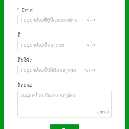
Email
0/100
ຊື່
0/100
ຊື່ບໍລິສັດ
0/200
ຂໍ້ຄວາມ
0/1000