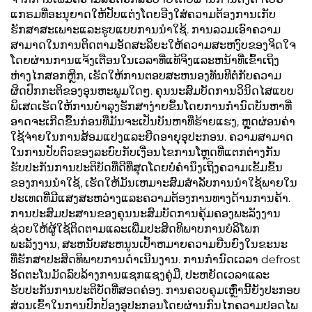
ແກຣມທີ່ອະນຸຍາດໃຫ້ປັບແຕ່ງໂດຍອີງໃສ່ຄວາມຕ້ອງການເກັບ
ຮັກສາສະເພາະແລະຮູບແບບການນໍາໃຊ້. ການລວມເອົາຄວາມ
ສາມາດໃນການຕິດຕາມອັດສະລິຍະໃຫ້ຄວາມສະຫງົບຂອງຈິດໃຈ
ໂດຍຜ່ານການແຈ້ງເຕືອນໃນເວລາທີ່ແທ້ຈິງແລະຫນ້າທີ່ເຂົ້າເຖິງ
ຫ່າງໄກສອກຫຼີກ, ເຮັດໃຫ້ການຕອບສະຫນອງທັນທີຕໍ່ກັບຄວາມ
ຜິດປົກກະຕິຂອງອຸນຫະພູມໃດໆ. ຄຸນນະສົມບັດການວິນິດໄສແບບ
ພິເສດເຮັດໃຫ້ການບໍາລຸງຮັກສາງ່າຍຂຶ້ນໂດຍການກໍານົດບັນຫາທີ່
ອາດຈະເກີດຂຶ້ນກ່ອນທີ່ມັນຈະເປັນບັນຫາທີ່ຮ້າຍແຮງ, ຫຼຸດຜ່ອນຄ່າ
ໃຊ້ຈ່າຍໃນການສ້ອມແປງແລະຍືດອາຍຸອຸປະກອນ. ຄວາມສາມາດ
ໃນການປັບຕົວຂອງລະບົບກັບເງື່ອນໄຂການໂຫຼດທີ່ແຕກຕ່າງກັນ
ຮັບປະກັນການປະຕິບັດທີ່ດີທີ່ສຸດໂດຍບໍ່ຄໍານຶງເຖິງຄວາມເຂັ້ມຂົ້ນ
ຂອງການນໍາໃຊ້, ເຮັດໃຫ້ມັນເຫມາະສົມສໍາລັບການນໍາໃຊ້ພາຍໃນ
ປະເທດທີ່ມີແສງສະຫວ່າງແລະຄວາມຕ້ອງການທາງດ້ານການຄ້າ.
ການປະສົມປະສານຂອງຄຸນນະສົມບັດການຄຸ້ມຄອງພະລັງງານ
ຊ່ວຍໃຫ້ຜູ້ໃຊ້ຕິດຕາມແລະເພີ່ມປະສິດທິພາບການບໍລິໂພກ
ພະລັງງານ, ສະຫນັບສະຫນູນເປົ້າຫມາຍຄວາມຍືນຍົງໃນຂະນະ
ທີ່ຮັກສາປະສິດທິພາບການດໍາເນີນງານ. ການກໍານົດເວລາ defrost
ອັດຕະໂນມັດລົບລ້າງການແຊກແຊງຄູ່ມື, ປະຫຍັດເວລາແລະ
ຮັບປະກັນການປະຕິບັດທີ່ສອດຄ່ອງ. ການຄວບຄຸມເຫຼົ່ານີ້ຍັງປະກອບ
ສ່ວນເຂົ້າໃນການປົກປ້ອງອຸປະກອນໂດຍຜ່ານກົນໄກຄວາມປອດໄພ