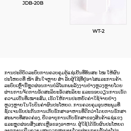
JDB-20B
WT-2
ການປະຕິບັດລະບົບການຄວບຄຸມຕູ້ແຊ່ເຢັນທີ່ທັນສະ ໄໝ ໃຫ້ຜົນ
ປະໂຫຍດທີ່ ໜ້າ ສົນໃຈຫຼາຍ ສຳ ລັບຜູ້ໃຊ້ທີ່ຢູ່ອາໄສແລະການຄ້າ.
ລະບົບເຫຼົ່ານີ້ຫຼຸດຜ່ອນການບໍລິໂພກພະລັງງານຢ່າງຫຼວງຫຼາຍໂດຍ
ຜ່ານການຈັດການອັດສະລິຍະອັດສະລິຍະ ແລະຮອບວຽນການເຮັດ
ຄວາມເຢັນທີ່ເໝາະສົມ, ເຮັດໃຫ້ການປະຫຍັດຄ່າໃຊ້ຈ່າຍຢ່າງ
ຫຼວງຫຼາຍໃນໃບບິນຄ່າຜົນປະໂຫຍດ. ການຄວບຄຸມອຸນຫະພູມທີ່
ຊັດເຈນຮັບປະກັນການເກັບຮັກສາອາຫານທີ່ດີກວ່າໂດຍການຮັກສາ
ສະພາບທີ່ສອດຄ່ອງ, ຍືດອາຍຸການເກັບຮັກສາຂອງສິນຄ້າແຊ່ແຂງ
ແລະຫຼຸດຜ່ອນສິ່ງເສດເຫຼືອຂອງອາຫານ. ຜູ້ໃຊ້ໄດ້ຮັບຜົນປະໂຫຍດ
ຈາກການເພີ່ມຄວາມສະດວກສະບາຍໂດຍຜ່ານການຕັ້ງຄ່າໂປຣ