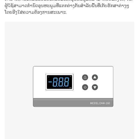
ຜູ້ໃຊ້ສາມາດກໍານົດອຸນຫະພູມທີ່ແຕກຕ່າງກັນສໍາລັບພື້ນທີ່ເກັບຮັກສາຕ່າງໆ
ໂດຍອີງໃສ່ຄວາມຕ້ອງການສະເພາະ.