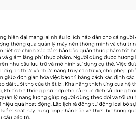
đông hiện đại mang lại nhiều lợi ích hấp dẫn cho cả ngư
ợng thông qua quản lý máy nén thông minh và chu trình
t nhiệt độ chính xác đảm bảo bảo quản thực phẩm tốt hơ
 và giảm lãng phí thực phẩm. Người dùng được hưởng lợi
 trên nhu cầu lưu trữ và mô hình sử dụng cụ thể. Việc đ
hời gian thực và chức năng truy cập từ xa, cho phép phả
ến giúp đơn giản hóa việc bảo trì bằng cách xác định các
o dài tuổi thọ của thiết bị. Khả năng thích ứng của hệ 
ng, khiến hệ thống phù hợp cho cả mục đích sử dụng tr
g quản lý năng lượng giúp người dùng theo dõi và tối ưu
ì hiệu quả hoạt động. Lập lịch rã đông tự động loại bỏ sự
 kiểm soát này cũng góp phần bảo vệ thiết bị thông qua
 cầu bảo trì.