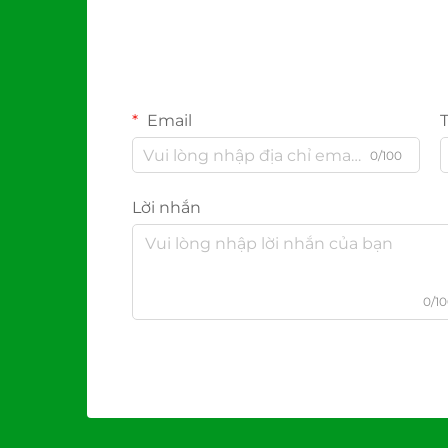
Email
0/100
Lời nhắn
0/1