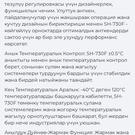
тезулүү регулировкасы үчүн дизайнерлек,
функцыялык чечим. Улуттук анткен,
пайдаланучулар үчүн жакшыраак операция жана
кучтуу дизайнын бириктириши менен SH-730F -
көйгөйлүү орноктарда оптималдык анткендерди
сактоо үчүн ар бир эле узундуу перформанс
көрсөтөт.
Анык Температуралык Контрол: SH-730F ±0.5°C
аныктыгы менен анык температуралык контрол
берет, сонынан сүлөм жана жагылуу
системелери турдуунун бардыгы үчүн стабилдик
жана бирдей натыйжаны таандайт.
Кең Температуралык Аралык: -40°C деген 120°C
температураларды башкарууга кабилетти, SH-
730F төмөнкү температуралык сулама
системелерин жана жогорку температуралык
жагылуу орнотулуштарын башкарат, бул жерден
бир нече индустриялар үчүн уюшкан.
Акылдук Дуйнөө-Жармак Функция: Жармак жана