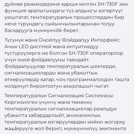
дуйнөө режимдерине қарши келген SH-730F эки
функция аралыгындагы түз алдыңгы өзгөртүүг
уюштатат, температуралык процесстердин бир
нече түрүндөгү сыйынчылыктарынан толуу
басқарууга мүмкүнчilik берет.
Түсүнүк жана Оңойлуу Фойдаалуу Интерфейс:
Ачык LED дисплей жана интуитивдуу
түстүрүүлерге ие болгон SH-730F операторлор
үчүн оңой фойдаалууны таандайт.
Фойдаалушулар температуралык шектерди,
сигнализацияларды жана убакыттык
өткөрүүлөрдү қатар, чоң программалоодон ташта
колдонуп бироктоотун азырлашып чыгат.
Температуралык Сигнализация Системасы:
Киргизилген үчүнчү жана төмөнкү
температуралык сигнализациялар реальдук
убакытта хабардарлыйт, аномалиялык
температуралык өзгөрүүлөрдөн кийин жогорку
жаابةерүүге жол берип, мүмкүнчилүү экипмента