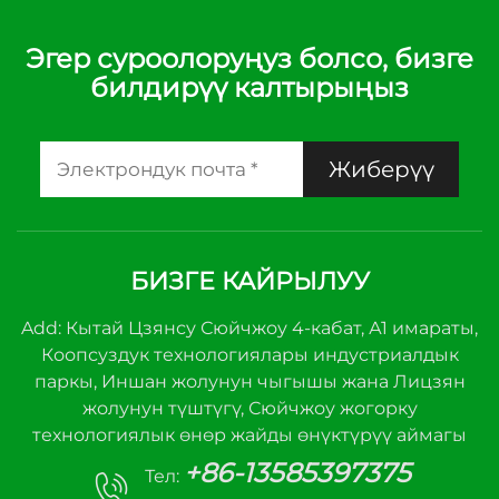
Эгер суроолоруңуз болсо, бизге
билдирүү калтырыңыз
Жиберүү
БИЗГЕ КАЙРЫЛУУ
Add: Кытай Цзянсу Сюйчжоу 4-кабат, А1 имараты,
Коопсуздук технологиялары индустриалдык
паркы, Иншан жолунун чыгышы жана Лицзян
жолунун түштүгү, Сюйчжоу жогорку
технологиялык өнөр жайды өнүктүрүү аймагы
+86-13585397375
Тел: