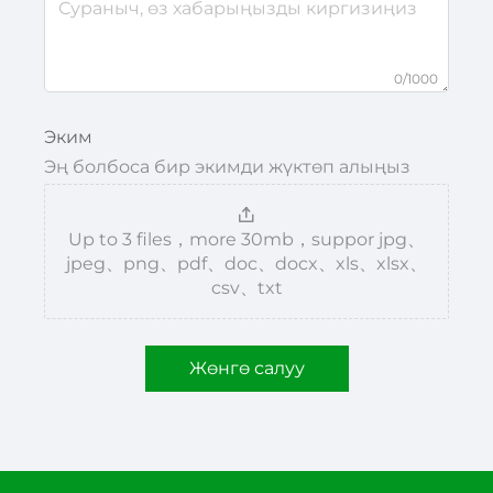
0/1000
Эким
Эң болбоса бир экимди жүктөп алыңыз
Up to 3 files，more 30mb，suppor jpg、
jpeg、png、pdf、doc、docx、xls、xlsx、
csv、txt
Жөнгө салуу