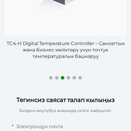
TC4-H Digital Temperature Controller – Саноаттык
жана бизнес көліктөрү үчүн точтук
температуралык башкаруу
Тегинсиз саясат талап кылыңыз
Биздин өкүлүбүз жакында сизге кайрылат.
Электрондук почта