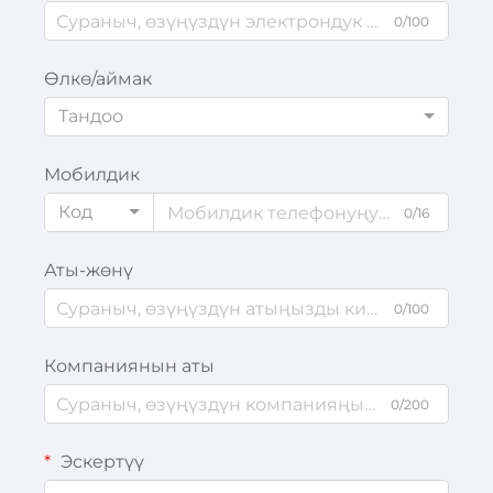
0/100
Өлкө/аймак
Тандоо
Мобилдик
Код
0/16
Аты-жөнү
0/100
Компаниянын аты
0/200
Эскертүү