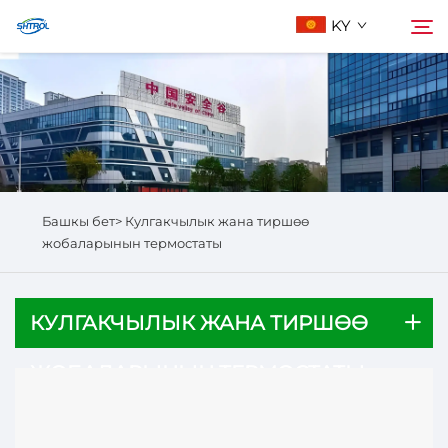
KY
Биз жөнүндө
Издөө
Продукциялар
Башкы бет>
Кулгакчылык жана тиршөө
Бизге Байланыш
жобаларынын термостаты
КУЛГАКЧЫЛЫК ЖАНА ТИРШӨӨ
ЖОБАЛАРЫНЫН ТЕРМОСТАТЫ