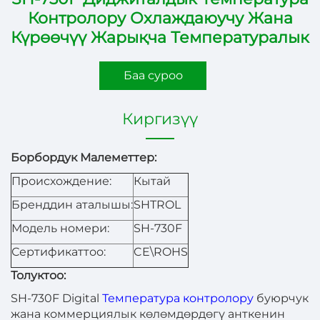
Контролору Охлаждаюучу Жана
Күрөөчүү Жарықча Температуралык
Баа суроо
Киргизүү
Борбордук Малеметтер:
Происхождение:
Кытай
Бренддин аталышы:
SHTROL
Модель номери:
SH-730F
Сертификаттоо:
CE\ROHS
Толуктоо:
SH-730F Digital
Температура контролору
буюрчук
жана коммерциялык көлөмдөрдөгү анткенин