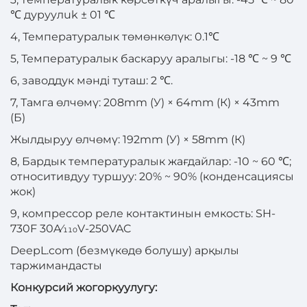
℃ дуруулuk ± 01 ℃
4, Температуралык төмөнкөлүк: 0.1℃
5, Температуралык баскаруу аралыгы: -18 ℃ ~ 9 ℃
6, заводдук мәнді туташ: 2 ℃.
7, Тамга өлчөмү: 208mm (У) × 64mm (К) × 43mm
(Б)
Жылдыруу өлчөмү: 192mm (У) × 58mm (К)
8, Бардык температуралык жағдайлар: -10 ~ 60 ℃;
относитивдуу туршуу: 20% ~ 90% (конденсациясы
жок)
9, компрессор реле контактинын емкость: SH-
730F 30A⁄110V-250VAC
DeepL.com (безмүкөдө болушу) арқылы
таржимандасты
Конкурсий жогоркуулугу: