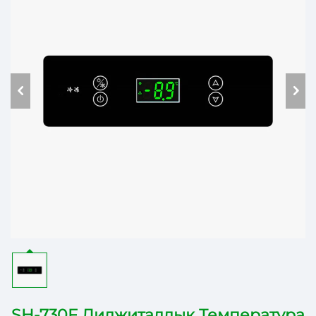
SH-730F Диджиталдык Температура