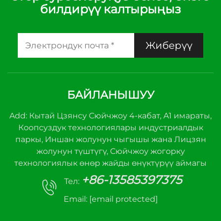
билдирүү калтырыңыз
Жиберүү
БАЙЛАНЫШУУ
Add: Кытай Цзянсу Сюйчжоу 4-кабат, А1 имараты,
Коопсуздук технологиялары индустриалдык
паркы, Иншан жолунун чыгышы жана Лицзян
жолунун түштүгү, Сюйчжоу жогорку
технологиялык өнөр жайды өнүктүрүү аймагы
+86-13585397375
Тел:
Email:
[email protected]