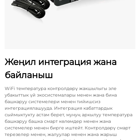
Жеңил интеграция жана
байланыш
WiFi температура контролдөрү жакшылыгы эле
убакыттык үй экосистемалары менен жана бина
башкаруу системелери менен тийишсиз
интеграциялашууда. Интеграция кабаттардык
сыймыктукту астам берет, мунуң аркылуу температура
башкаруу башка смарт көлөмдер менен жана
системелер менен бирге иштейт. Контролдөрү смарт
терезелер менен, жалуулар менен жана жарыш