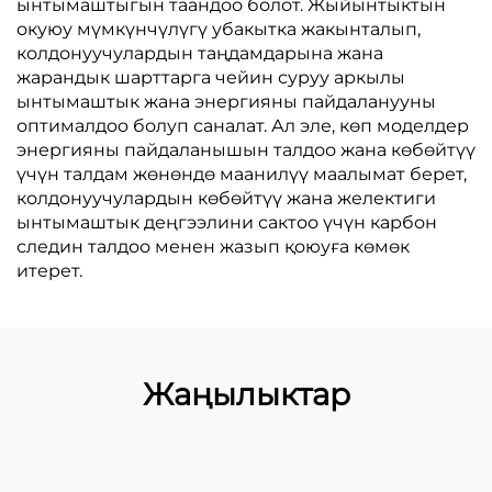
ынтымаштыгын таандоо болот. Жыйынтыктын
окуюу мүмкүнчүлүгү убакытка жакынталып,
колдонуучулардын таңдамдарына жана
жарандык шарттарга чейин суруу аркылы
ынтымаштык жана энергияны пайдаланууны
оптималдoo болуп саналат. Ал эле, көп моделдер
энергияны пайдаланышын талдоо жана көбөйтүү
үчүн талдам жөнөндө маанилүү маалымат берет,
колдонуучулардын көбөйтүү жана желектиги
ынтымаштык деңгээлини сактоо үчүн карбон
следин талдоо менен жазып қоюуға көмөк
итерет.
Жаңылыктар