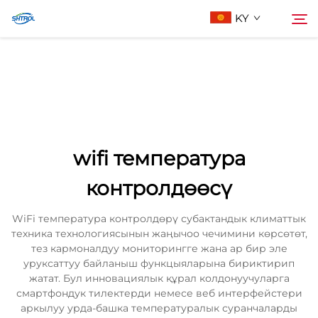
KY
Биз жөнүндө
Издөө
Продукциялар
wifi температура
Бизге Байланыш
контролдөөсү
WiFi температура контролдөрү субактандык климаттык
техника технологиясынын жаңычоо чечимини көрсөтөт,
тез кармоналдуу мониторингге жана ар бир эле
уруксаттуу байланыш функцыяларына бириктирип
жатат. Бул инновациялык құрал колдонуучуларга
смартфондук тилектерди немесе веб интерфейстери
аркылуу урда-башка температуралык суранчаларды