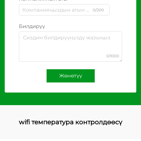
0/200
Билдирүү
0/1000
Жөнөтүү
wifi температура контролдөөсү