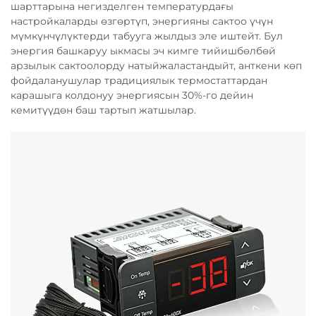
шарттарына негизделген температурдағы
настройкаларды өзгөртүп, энергияны сактоо үчүн
мүмкүнчүлүктерди табууга жылдыз эле иштейт. Бул
энергия башкаруу ыкмасы эч кимге тийишбөлбөй
арзылык сактоолорду натыйжаластандыйт, анткени көп
фойдаланушулар традициялык термостаттардан
карашыга колдонуу энергиясын 30%-го дейин
кемитүүдөн баш тартып жатшылар.