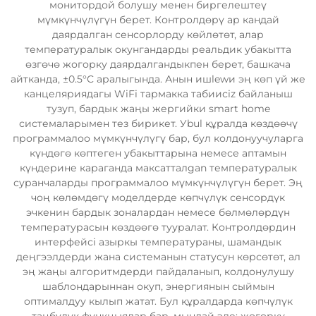
монитордой болушу менен биргелештеү
мүмкүнчүлүгүн берет. Контролдөрү ар кандай
даярдалган сенсорлорду көйлөтөт, алар
температуралык окунгандарды реальдик убакытта
өзгөчө жогорку даярдалгандыкпен берет, башкача
айтканда, ±0.5°C аралыгында. Анын ишlewи эң көп үй же
канцеляриядагы WiFi тармакка табиисiz байланыш
тузуп, бардык жаңы жергийки smart home
системаларымен тез бирикет. Уbul құралда көздөөчү
программалоо мүмкүнчүлүгү бар, бул колдонуучуларга
күндөгө көптеген убакыттарына немесе аптамын
күндерине караганда максатталgan температуралык
суранчаларды программалоо мүмкүнчүлүгүн берет. Эң
чоң көлөмдөгү моделдерде көпчүлүк сенсордүк
эчкенин бардык зоналардан немесе бөлмөлөрдүн
температурасын көздөөгө тууралат. Контролдөрдин
интерфейсі азыркы температураны, шамандык
деңгээлдерди жана системанын статусун көрсөтөт, ал
эң жаңы алгоритмдерди пайдаланып, колдонулушу
шаблондарыннан окуп, энергиянын сыймын
оптималдуу кылып жатат. Бул құралдарда көпчүлүк