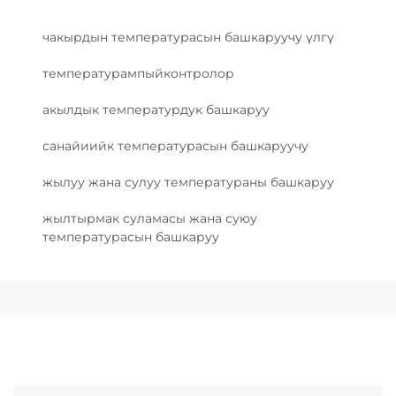
чакырдын температурасын башкаруучу үлгү
температурампыйконтролор
акылдык температурдук башкаруу
санайиийк температурасын башкаруучу
жылуу жана сулуу температураны башкаруу
жылтырмак суламасы жана суюу
температурасын башкаруу