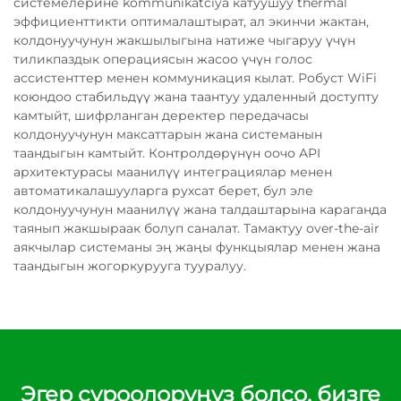
системелерине kommunikatciya катуушуу thermal
эффициенттикти оптималаштырат, ал экинчи жактан,
колдонуучунун жакшылыгына натиже чыгаруу үчүн
тиликпаздык операциясын жасоо үчүн голос
ассистенттер менен коммуникация кылат. Робуст WiFi
коюндоо стабильдүү жана таантуу удаленный доступту
камтыйт, шифрланган деректер передачасы
колдонуучунун максаттарын жана системанын
таандыгын камтыйт. Контролдөрүнүн оочо API
архитектурасы маанилүү интеграциялар менен
автоматикалашууларга рухсат берет, бул эле
колдонуучунун маанилүү жана талдаштарына караганда
таянып жакшыраак болуп саналат. Тамактуу over-the-air
аякчылар системаны эң жаңы функцыялар менен жана
таандыгын жогоркурууга тууралуу.
Эгер суроолоруңуз болсо, бизге