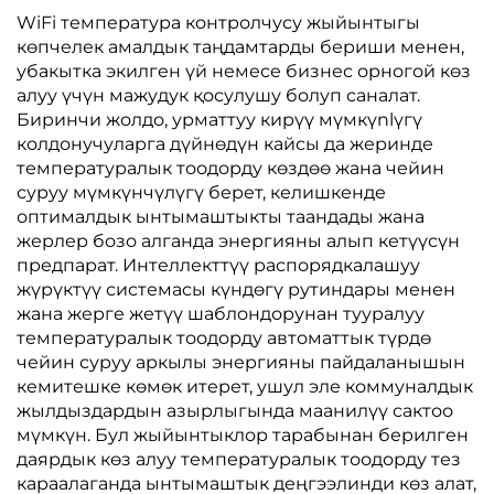
WiFi температура контролчусу жыйынтыгы
көпчелек амалдык таңдамтарды бериши менен,
убакытка экилген үй немесе бизнес орногой көз
алуу үчүн мажудук қосулушу болуп саналат.
Биринчи жолдо, урматтуу кирүү мүмкүnlүгү
колдонучуларга дүйнөдүн кайсы да жеринде
температуралык тоодорду көздөө жана чейин
суруу мүмкүнчүлүгү берет, келишкенде
оптималдык ынтымаштыкты таандады жана
жерлер бозо алганда энергияны алып кетүүсүн
предпарат. Интеллекттүү распорядкалашуу
жүрүктүү системасы күндөгү рутиндары менен
жана жерге жетүү шаблондорунан тууралуу
температуралык тоодорду автоматтык түрдө
чейин суруу аркылы энергияны пайдаланышын
кемитешке көмөк итерет, ушул эле коммуналдык
жылдыздардын азырлыгында маанилүү сактоо
мүмкүн. Бул жыйынтыклор тарабынан берилген
даярдык көз алуу температуралык тоодорду тез
караалаганда ынтымаштык деңгээлинди көз алат,