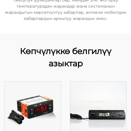
таңбулук функцыялар бар, мындай эле: жогорку
температурадан жарандар жана системанын
жарандыгын көрсөткүчтүү хабарлар, анткени мобилдик
хабарлардын аркылуу жарандык эмес.
Көпчүлүккө белгилүү
азыктар