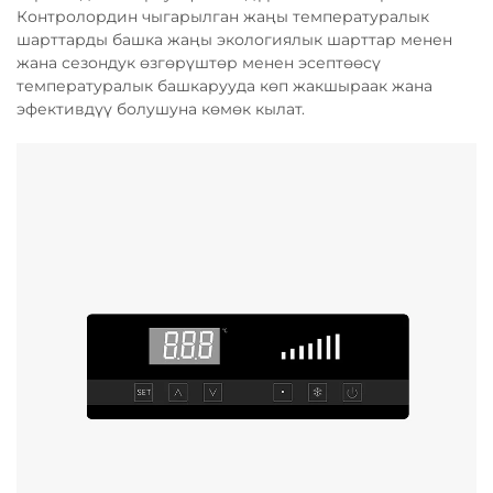
Контролордин чыгарылган жаңы температуралык
шарттарды башка жаңы экологиялык шарттар менен
жана сезондук өзгөрүштөр менен эсептөөсү
температуралык башкарууда көп жакшыраак жана
эфективдүү болушуна көмөк кылат.