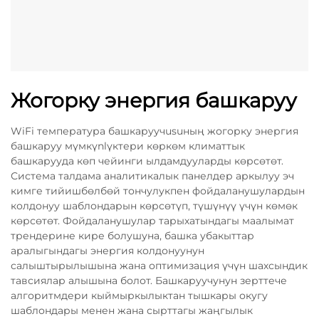
Жогорку энергия башкаруу
WiFi температура башкаруучusuның жогорку энергия
башкаруу мүмкүnlүктери көркөм климаттык
башкарууда көп чейинги ылдамдууларды көрсөтөт.
Система талдама аналитикалык панелдер аркылуу эч
кимге тийишбөлбөй тончулукпен фойдаланушулардын
колдонуу шаблондарын көрсөтүп, түшүнүү үчүн көмөк
көрсөтөт. Фойдаланушулар тарыхатындагы маалымат
трендерине кире болушуна, башка убакыттар
аралыгындагы энергия колдонуунун
салыштырылышына жана оптимизация үчүн шахсындик
тавсиялар алышына болот. Башкаруучунун зерттече
алгоритмдери кыймыркылыктан тышкары окугу
шаблондары менен жана сырттагы жаңгылык