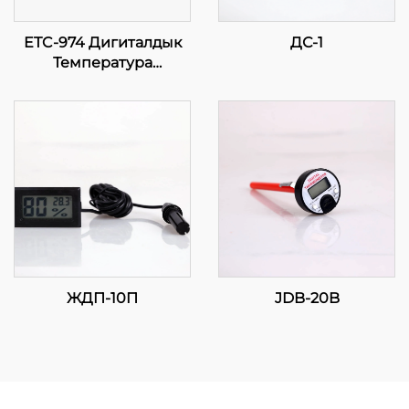
ETC-974 Дигиталдык
ДС-1
Температура
Контролдору:
Саноаттык Учураактар
үчүн Жогорку
Эркиндик, Точная
Температура Контролу
ЖДП-10П
JDB-20B