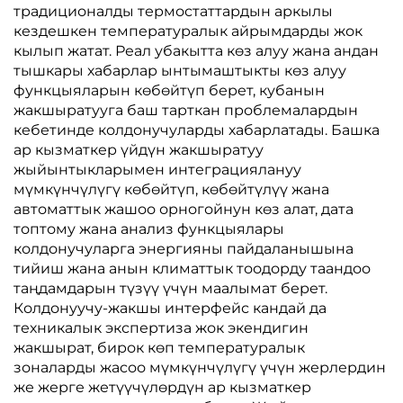
традиционалды термостаттардын аркылы
кездешкен температуралык айрымдарды жок
кылып жатат. Реал убакытта көз алуу жана андан
тышкары хабарлар ынтымаштыкты көз алуу
функцыяларын көбөйтүп берет, кубанын
жакшыратууга баш тарткан проблемалардын
кебетинде колдонучуларды хабарлатады. Башка
ар кызматкер үйдүн жакшыратуу
жыйынтыкларымен интеграциялануу
мүмкүнчүлүгү көбөйтүп, көбөйтүлүү жана
автоматтык жашоо орногойнун көз алат, дата
топтому жана анализ функцыялары
колдонучуларга энергияны пайдаланышына
тийиш жана анын климаттык тоодорду таандоо
таңдамдарын түзүү үчүн маалымат берет.
Колдонуучу-жакшы интерфейс кандай да
техникалык экспертиза жок экендигин
жакшырат, бирок көп температуралык
зоналарды жасоо мүмкүнчүлүгү үчүн жерлердин
же жерге жетүүчүлөрдүн ар кызматкер