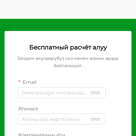
Бесплатный расчёт алуу
Биздин өкүлдөрүбүз сиз менен жакын арада
байланышат.
Email
0/100
Атыңыз
0/100
Компаниянын аты