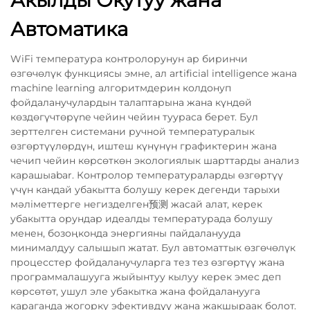
Акылды Окутуу жана
Автоматика
WiFi температура контролорунун ар биринчи
өзгөчөлүк функциясы эмне, ал artificial intelligence жана
machine learning алгоритмдерин колдонуп
фойдаланучулардын талаптарына жана күндөй
көздөгүчтөрүne чейин чейин туураса берет. Бул
зерттелген системани ручной температуралык
өзгөртүүлөрдүн, иштеш күнүнүн графиктерин жана
чечип чейин көрсөткөн экологиялык шарттарды анализ
карашыabar. Контролор температураларды өзгөртүү
үчүн кандай убакытта болушу керек дегенди тарыхи
мәліметтерге негизделген预测 жасай алат, керек
убакытта орундар идеалды температурада болушу
менен, бозоңконда энергияны пайдаланууда
минималдуу салышып жатат. Бул автоматтык өзгөчөлүк
процесстер фойдаланучуларга тез тез өзгөртүү жана
программалашууга жыйынтуу кылуу керек эмес деп
көрсөтөт, ушул эле убакытка жана фойдаланууга
караганда жогорку эфективдүү жана жакшыраак болот.