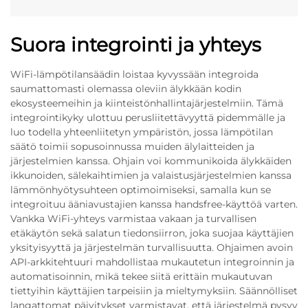
Suora integrointi ja yhteys
WiFi-lämpötilansäädin loistaa kyvyssään integroida
saumattomasti olemassa oleviin älykkään kodin
ekosysteemeihin ja kiinteistönhallintajärjestelmiin. Tämä
integrointikyky ulottuu perusliitettävyyttä pidemmälle ja
luo todella yhteenliitetyn ympäristön, jossa lämpötilan
säätö toimii sopusoinnussa muiden älylaitteiden ja
järjestelmien kanssa. Ohjain voi kommunikoida älykkäiden
ikkunoiden, sälekaihtimien ja valaistusjärjestelmien kanssa
lämmönhyötysuhteen optimoimiseksi, samalla kun se
integroituu ääniavustajien kanssa handsfree-käyttöä varten.
Vankka WiFi-yhteys varmistaa vakaan ja turvallisen
etäkäytön sekä salatun tiedonsiirron, joka suojaa käyttäjien
yksityisyyttä ja järjestelmän turvallisuutta. Ohjaimen avoin
API-arkkitehtuuri mahdollistaa mukautetun integroinnin ja
automatisoinnin, mikä tekee siitä erittäin mukautuvan
tiettyihin käyttäjien tarpeisiin ja mieltymyksiin. Säännölliset
langattomat päivitykset varmistavat, että järjestelmä pysyy