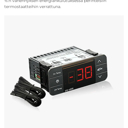
%:n vähennyksen energiankulutuksessa perinteisiin
termostaatteihin verrattuna.