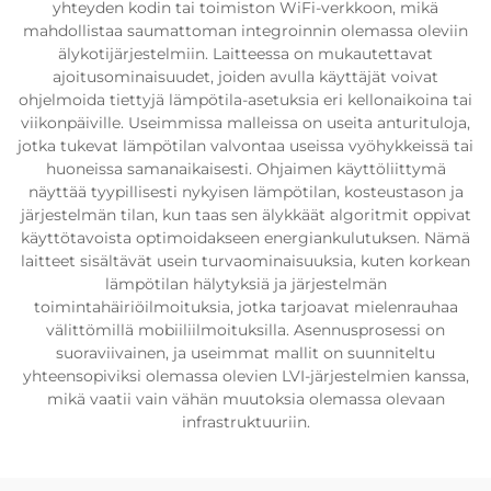
yhteyden kodin tai toimiston WiFi-verkkoon, mikä
mahdollistaa saumattoman integroinnin olemassa oleviin
älykotijärjestelmiin. Laitteessa on mukautettavat
ajoitusominaisuudet, joiden avulla käyttäjät voivat
ohjelmoida tiettyjä lämpötila-asetuksia eri kellonaikoina tai
viikonpäiville. Useimmissa malleissa on useita anturituloja,
jotka tukevat lämpötilan valvontaa useissa vyöhykkeissä tai
huoneissa samanaikaisesti. Ohjaimen käyttöliittymä
näyttää tyypillisesti nykyisen lämpötilan, kosteustason ja
järjestelmän tilan, kun taas sen älykkäät algoritmit oppivat
käyttötavoista optimoidakseen energiankulutuksen. Nämä
laitteet sisältävät usein turvaominaisuuksia, kuten korkean
lämpötilan hälytyksiä ja järjestelmän
toimintahäiriöilmoituksia, jotka tarjoavat mielenrauhaa
välittömillä mobiiliilmoituksilla. Asennusprosessi on
suoraviivainen, ja useimmat mallit on suunniteltu
yhteensopiviksi olemassa olevien LVI-järjestelmien kanssa,
mikä vaatii vain vähän muutoksia olemassa olevaan
infrastruktuuriin.