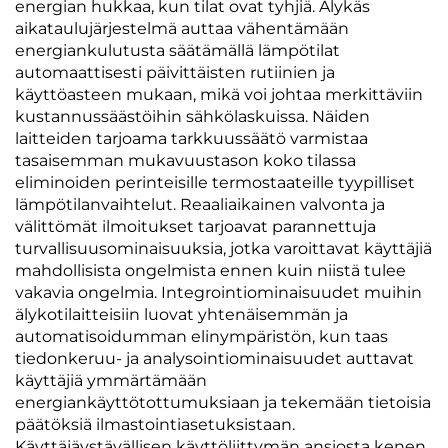
energian hukkaa, kun tilat ovat tyhjiä. Älykäs
aikataulujärjestelmä auttaa vähentämään
energiankulutusta säätämällä lämpötilat
automaattisesti päivittäisten rutiinien ja
käyttöasteen mukaan, mikä voi johtaa merkittäviin
kustannussäästöihin sähkölaskuissa. Näiden
laitteiden tarjoama tarkkuussäätö varmistaa
tasaisemman mukavuustason koko tilassa
eliminoiden perinteisille termostaateille tyypilliset
lämpötilanvaihtelut. Reaaliaikainen valvonta ja
välittömät ilmoitukset tarjoavat parannettuja
turvallisuusominaisuuksia, jotka varoittavat käyttäjiä
mahdollisista ongelmista ennen kuin niistä tulee
vakavia ongelmia. Integrointiominaisuudet muihin
älykotilaitteisiin luovat yhtenäisemmän ja
automatisoidumman elinympäristön, kun taas
tiedonkeruu- ja analysointiominaisuudet auttavat
käyttäjiä ymmärtämään
energiankäyttötottumuksiaan ja tekemään tietoisia
päätöksiä ilmastointiasetuksistaan.
Käyttäjäystävällisen käyttöliittymän ansiosta kenen