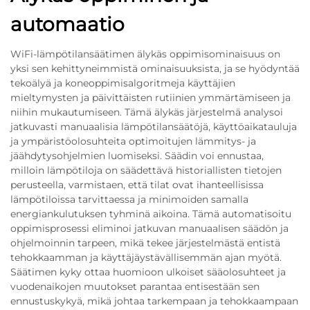
automaatio
WiFi-lämpötilansäätimen älykäs oppimisominaisuus on
yksi sen kehittyneimmistä ominaisuuksista, ja se hyödyntää
tekoälyä ja koneoppimisalgoritmeja käyttäjien
mieltymysten ja päivittäisten rutiinien ymmärtämiseen ja
niihin mukautumiseen. Tämä älykäs järjestelmä analysoi
jatkuvasti manuaalisia lämpötilansäätöjä, käyttöaikatauluja
ja ympäristöolosuhteita optimoitujen lämmitys- ja
jäähdytysohjelmien luomiseksi. Säädin voi ennustaa,
milloin lämpötiloja on säädettävä historiallisten tietojen
perusteella, varmistaen, että tilat ovat ihanteellisissa
lämpötiloissa tarvittaessa ja minimoiden samalla
energiankulutuksen tyhminä aikoina. Tämä automatisoitu
oppimisprosessi eliminoi jatkuvan manuaalisen säädön ja
ohjelmoinnin tarpeen, mikä tekee järjestelmästä entistä
tehokkaamman ja käyttäjäystävällisemmän ajan myötä.
Säätimen kyky ottaa huomioon ulkoiset sääolosuhteet ja
vuodenaikojen muutokset parantaa entisestään sen
ennustuskykyä, mikä johtaa tarkempaan ja tehokkaampaan