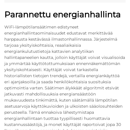
Parannettu energianhallinta
WiFi-lämpötilansäätimen edistyneet
energianhallintaominaisuudet edustavat merkittävää
harppausta kestävässä ilmastonhallinnassa. Järjestelmä
tarjoaa yksityiskohtaisia, reaaliaikaisia
energiankulutustietoja kattavien analytiikan
hallintapaneelien kautta, jolloin käyttäjät voivat visualisoida
ja ymmärtää käyttötottumuksiaan ennennäkemättömän
yksityiskohtaisesti. Käyttäjät voivat tarkastella
historiallisten tietojen trendejä, vertailla energiankäyttöä
eri ajanjaksoilla ja saada henkilökohtaisia suosituksia
optimointia varten. Säätimen älykkäät algoritmit etsivät
jatkuvasti mahdollisuuksia energiansäästöön
mukavuudesta tinkimättä, kuten säätämällä lämpötilan
asetusarvoja käyttökuvioiden ja ulkoisten sääolosuhteiden
perusteella. Tämä ennakoiva lähestymistapa
energianhallintaan tuottaa tyypillisesti huomattavia
kustannussäästöjä, ja monet käyttäjät raportoivat jopa 30