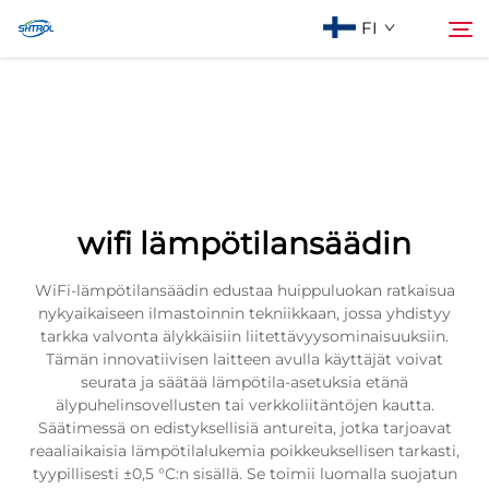
FI
Tietoa meistä
Haku
Tuotteet
wifi lämpötilansäädin
Ota Yhteyttä
WiFi-lämpötilansäädin edustaa huippuluokan ratkaisua
nykyaikaiseen ilmastoinnin tekniikkaan, jossa yhdistyy
tarkka valvonta älykkäisiin liitettävyysominaisuuksiin.
Tämän innovatiivisen laitteen avulla käyttäjät voivat
seurata ja säätää lämpötila-asetuksia etänä
älypuhelinsovellusten tai verkkoliitäntöjen kautta.
Säätimessä on edistyksellisiä antureita, jotka tarjoavat
reaaliaikaisia lämpötilalukemia poikkeuksellisen tarkasti,
tyypillisesti ±0,5 °C:n sisällä. Se toimii luomalla suojatun