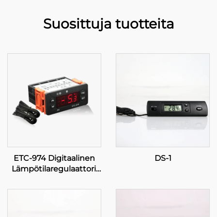
Suosittuja tuotteita
ETC-974 Digitaalinen
DS-1
Lämpötilaregulaattori:
Korkeatulokas, tarkka
lämpötilaregulaatio
teollisiin sovelluksiin