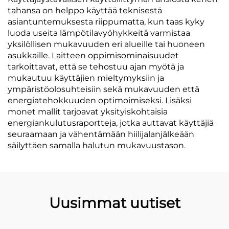
tahansa on helppo käyttää teknisestä
asiantuntemuksesta riippumatta, kun taas kyky
luoda useita lämpötilavyöhykkeitä varmistaa
yksilöllisen mukavuuden eri alueille tai huoneen
asukkaille. Laitteen oppimisominaisuudet
tarkoittavat, että se tehostuu ajan myötä ja
mukautuu käyttäjien mieltymyksiin ja
ympäristöolosuhteisiin sekä mukavuuden että
energiatehokkuuden optimoimiseksi. Lisäksi
monet mallit tarjoavat yksityiskohtaisia
energiankulutusraportteja, jotka auttavat käyttäjiä
seuraamaan ja vähentämään hiilijalanjälkeään
säilyttäen samalla halutun mukavuustason.
Uusimmat uutiset