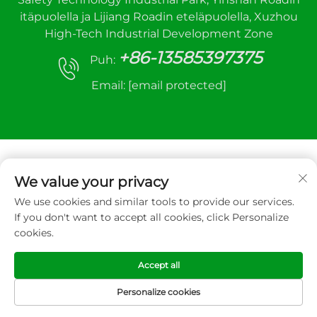
itäpuolella ja Lijiang Roadin eteläpuolella, Xuzhou
High-Tech Industrial Development Zone
+86-13585397375
Puh:
Email:
[email protected]
We value your privacy
We use cookies and similar tools to provide our services.
Copyright © 2025 Xuzhou sanhe automaattinen
If you don't want to accept all cookies, click Personalize
ohjauslaite Co.,LTD. Kaikki oikeudet pidätetään
cookies.
Tietosuojakäytäntö
Accept all
Personalize cookies
ETUSIVU
TUOTTEET
SÄHKÖPOSTI
PUH