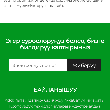
setting optimization дегенде кошумча эне жеңилдикти
сактоо мүмкүnlүктөрүн аныктайт.
Эгер суроолоруңуз болсо, бизге
билдирүү калтырыңыз
Жиберүү
БАЙЛАНЫШУУ
Add: Кытай Цзянсу Сюйчжоу 4-кабат, А1 имараты,
Коопсуздук технологиялары индустриалдык