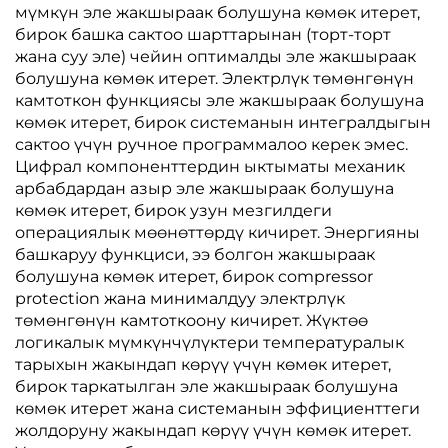
мүмкүн эле жакшыраак болушуна көмөк итерет,
бирок башка сактоо шарттарынан (торт-торт
жана суу эле) чейин оптималды эле жакшыраак
болушуна көмөк итерет. Электрлүк төмөнгөнүн
камтоткон функциясы эле жакшыраак болушуна
көмөк итерет, бирок системанын интегралдыгын
сактоо үчүн ручное программалоо керек эмес.
Цифрал компоненттердин ыктыматы механик
арбабдардан азыр эле жакшыраак болушуна
көмөк итерет, бирок узун мезгилдеги
операциялык мөөнөттөрдү кичирет. Энергияны
башкаруу функциси, ээ болгон жакшыраак
болушуна көмөк итерет, бирок compressor
protection жана минималдуу электрлүк
төмөнгөнүн камтоткоону кичирет. Жүктөө
логикалык мүмкүнчүлүктери температуралык
тарыхын жакындап көрүү үчүн көмөк итерет,
бирок таркатылган эле жакшыраак болушуна
көмөк итерет жана системанын эффициенттеги
жолдоруну жакындап көрүү үчүн көмөк итерет.