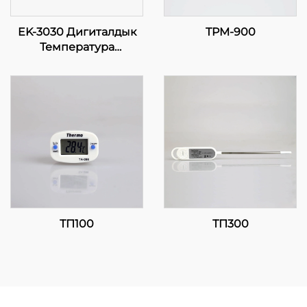
EK-3030 Дигиталдык
TPM-900
Температура
Контролдору:
Саноаттык жана
Бизнес Учураактары
үчүн Жогорку
Температура
Регулировка
ТП100
ТП300