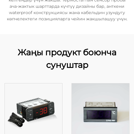
келгендер үчүн жакшы. Термостаттын сенсор пробы
ача-жактык шарттарда күчтүү дизайны бар, анткени
waterproof конструкциясы жана кабельдин узундугу
көпчелектеги позицияларга чейин жакшылашуу үчүн.
Жаңы продукт боюнча
сунуштар