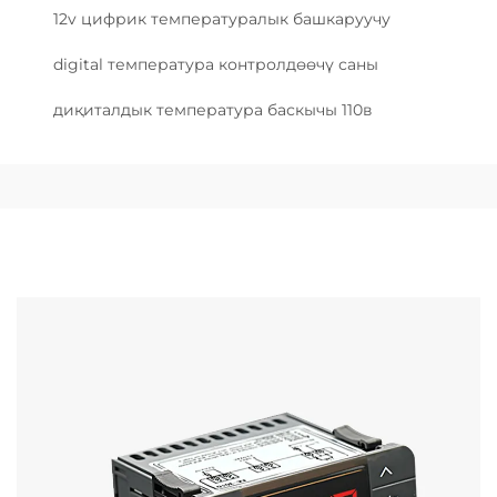
12v цифрик температуралык башкаруучу
digital температура контролдөөчү саны
диқиталдык температура баскычы 110в