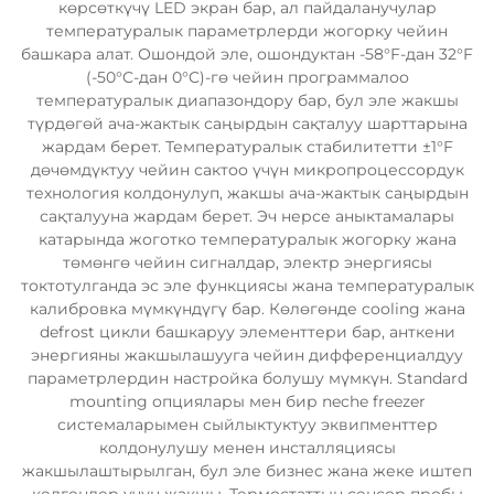
көрсөткүчү LED экран бар, ал пайдаланучулар
температуралык параметрлерди жогорку чейин
башкара алат. Ошондой эле, ошондуктан -58°F-дан 32°F
(-50°C-дан 0°C)-гө чейин программалоо
температуралык диапазондору бар, бул эле жакшы
түрдөгөй ача-жактык саңырдын сақталуу шарттарына
жардам берет. Температуралык стабилитетти ±1°F
дөчөмдүктуу чейин сактоо үчүн микропроцессордук
технология колдонулуп, жакшы ача-жактык саңырдын
сақталууна жардам берет. Эч нерсе аныктамалары
катарында жоготко температуралык жогорку жана
төмөнгө чейин сигналдар, электр энергиясы
токтотулганда эс эле функциясы жана температуралык
калибровка мүмкүндүгү бар. Көлөгөнде cooling жана
defrost цикли башкаруу элементтери бар, анткени
энергияны жакшылашууга чейин дифференциалдуу
параметрлердин настройка болушу мүмкүн. Standard
mounting опциялары мен бир neche freezer
системаларымен сыйлыктуктуу эквипменттер
колдонулушу менен инсталляциясы
жакшылаштырылган, бул эле бизнес жана жеке иштеп