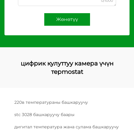
0/1000
Жөнөтүү
цифрик кулуттуу камера үчүн
терmostat
220в температураны башкаруучу
stc 3028 башкаруучу баары
дигитал температура жана сулама башкаруучу