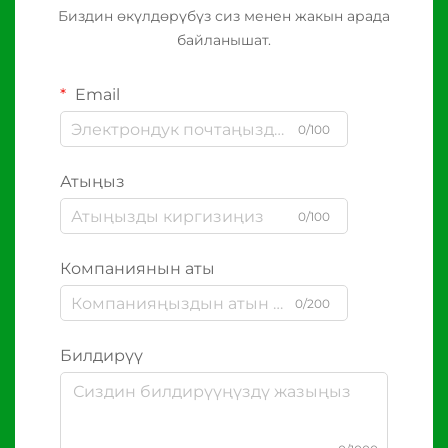
Биздин өкүлдөрүбүз сиз менен жакын арада
байланышат.
Email
0/100
Атыңыз
0/100
Компаниянын аты
0/200
Билдирүү