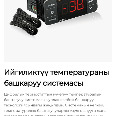
Ийгиликтүү температураны
башкаруу системасы
Цифралык термостаттын күчөлүү температуралык
баштагучу системасы кулдак эсебин башкаруу
технологиясындагы жаңылдык. Системанын негизи,
температуралык баштагучуларды үзүлгө алууга жана