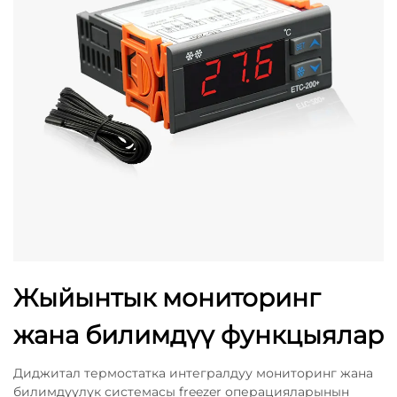
Жыйынтык мониторинг
жана билимдүү функцыялар
Диджитал термостатка интегралдуу мониторинг жана
билимдүүлүк системасы freezer операцияларынын