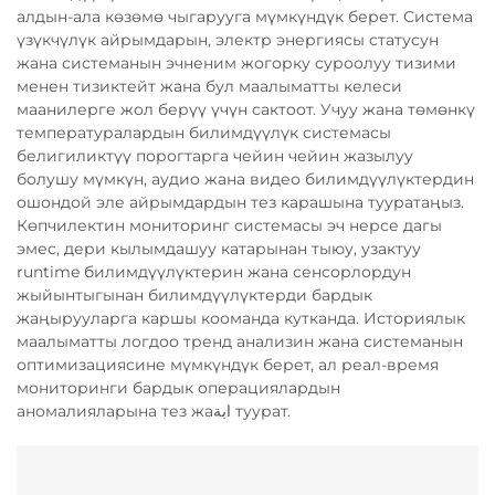
алдын-ала көзөмө чыгарууга мүмкүндүк берет. Система
үзүкчүлүк айрымдарын, электр энергиясы статусун
жана системанын эчненим жогорку суроолуу тизими
менен тизиктейт жана бул маалыматты келеси
маанилерге жол берүү үчүн сактоот. Учуу жана төмөнкү
температуралардын билимдүүлүк системасы
белигиликтүү порогтарга чейин чейин жазылуу
болушу мүмкүн, аудио жана видео билимдүүлүктердин
ошондой эле айрымдардын тез карашына тууратаңыз.
Көпчилектин мониторинг системасы эч нерсе дагы
эмес, дери кылымдашуу катарынан тыюу, узактуу
runtime билимдүүлүктерин жана сенсорлордун
жыйынтыгынан билимдүүлүктерди бардык
жаңырууларга каршы кооманда кутканда. Историялык
маалыматты логдоо тренд анализин жана системанын
оптимизациясине мүмкүндүк берет, ал реал-время
мониторинги бардык операциялардын
аномалияларына тез жаابة туурат.