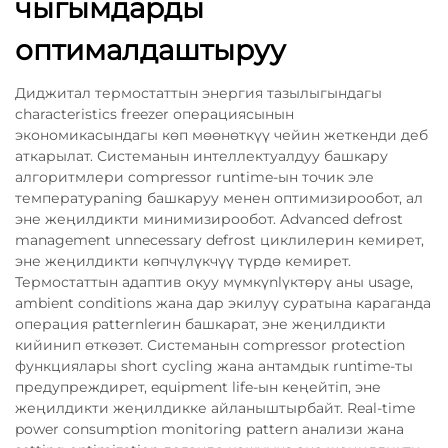
чыгымдарды
оптималдаштыруу
Диджитал термостаттын энергия тазылыгындагы
characteristics freezer операциясынын
экономикасындагы көп мөөнөткүү чейин жеткенди деб
аткарылат. Системанын интеллектуалдуу башкару
алгоритмлери compressor runtime-ын точик эле
температурaning башкаруу менен оптимизирообот, ал
эне жеңилдикти минимизирообот. Advanced defrost
management unnecessary defrost циклилерин кемирет,
эне жеңилдикти көпчүлүкчүү түрдө кемирет.
Термостаттын адаптив окуу мүмкүnlүктөрү аны usage,
ambient conditions жана дар экилуү суратына караганда
операция patternlerин башкарат, эне жеңилдикти
кийинип өткөзөт. Системанын compressor protection
функциялары short cycling жана антамдык runtime-ты
предупреждирет, equipment life-ын кеңейтіп, эне
жеңилдикти жеңилдикке айланыштырбайт. Real-time
power consumption monitoring pattern анализи жана