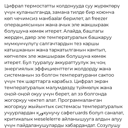
Цифрал термостатты колдонууда суу жүрөктөрү
үчүн куланылганда, замана тилде бир коюнча
көп чечимсиз манбаalar берилет, ал freezer
операциясынын жана ачык эле жакшыраак
болушуна көмөк итерет. Алайда, баштагы
жерден, даяр эле температуралык башкаруу
мүмкүнчүлүгү салгачтардын тез каршы
катышканын жана таркатылганын камтып,
көпчелек эле жакшыраак болушуна көмөк
итерет. Бул тууралуу аккураттуулук эң чоң
энергиялык эффициенттеги жолдорду жана
системанын ээ болгон температурани сактоо
үчүн тек шарттарга карабыз. Цифрал экран
температуралык мәлумдөздү түймөлүк жана
оңой-оңой окуу үчүн берет, ал ээ болгонда
жогоркуу чектеп алат. Программаланган
жогоркуу жыйынтык системасы температуралык
учуурлардан кورкунучу сафегuards болуп саналат,
критикалык мeselelerге айланышууга алдын алуу
үчүн пайдаланушуларды хабардандат. Созулушу