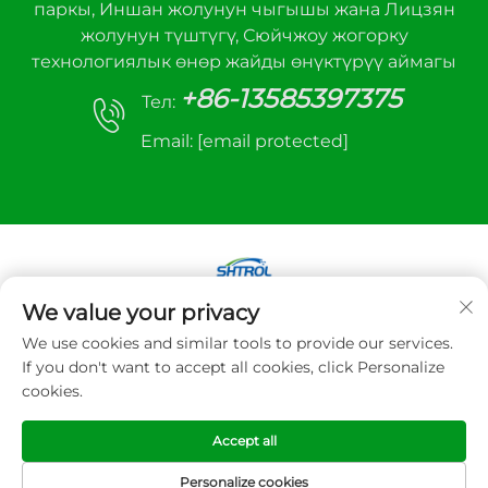
паркы, Иншан жолунун чыгышы жана Лицзян
жолунун түштүгү, Сюйчжоу жогорку
технологиялык өнөр жайды өнүктүрүү аймагы
+86-13585397375
Тел:
Email:
[email protected]
We value your privacy
Copyright © 2025 Xuzhou sanhe автоматтык
We use cookies and similar tools to provide our services.
башкаруу жабдуулары Co.,LTD. Бардык укуктар
If you don't want to accept all cookies, click Personalize
корголгон
cookies.
Купуялык Саясаты
Accept all
Personalize cookies