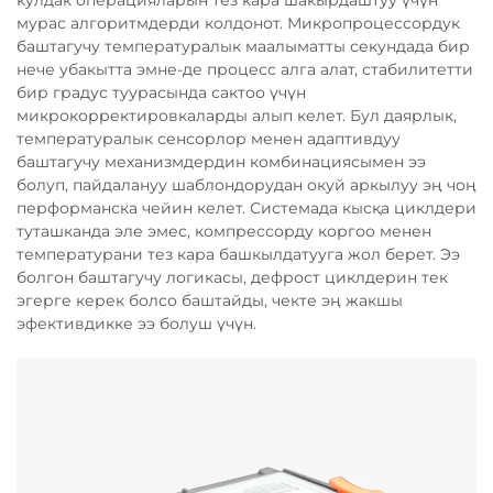
кулдак операцияларын тез кара шакырдаштуу үчүн
мурас алгоритмдерди колдонот. Микропроцессордук
баштагучу температуралык маалыматты секундада бир
нече убакытта эмне-де процесс алга алат, стабилитетти
бир градус туурасында сактоо үчүн
микрокорректировкаларды алып келет. Бул даярлык,
температуралык сенсорлор менен адаптивдуу
баштагучу механизмдердин комбинациясымен ээ
болуп, пайдалануу шаблондорудан окуй аркылуу эң чоң
перформанска чейин келет. Системада кысқа циклдери
туташканда эле эмес, компрессорду коргоо менен
температурани тез кара башкылдатууга жол берет. Ээ
болгон баштагучу логикасы, дефрост циклдерин тек
эгерге керек болсо баштайды, чекте эң жакшы
эфективдикке ээ болуш үчүн.