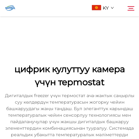
KY
Биз жөнүндө
Издөө
Продукциялар
цифрик кулуттуу камера
Бизге Байланыш
үчүн терmostat
Дигиталдык freezer үчүн термостат ача-жактык саңырлы
суу көлдөрдүн температурасын жогорку чейин
башкаруудагы жаңы таңдаш. Бул элеганттук карындаш
температуралык чейин сенсорлуу технологиясы мен
пайдаланучулар үчүн жакшы дигиталдык башкаруу
элементтердин комбинациясынан тууралуу. Системада
реальдик убакытта температуралык мәліметтерди