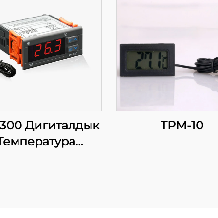
-300 Дигиталдык
TPM-10
Температура
Контролдору:
Эффективдуу
Температура
неджмент үчүн