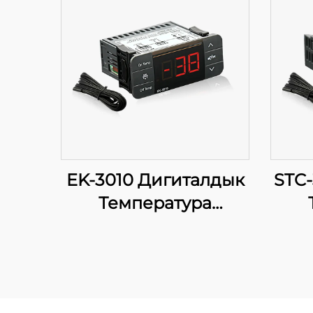
EK-3010 Дигиталдык
STC
Температура
Контролдору:
Сиздин
Ангычтарыңызда
Точность
Ме