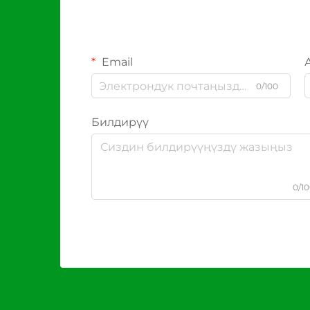
Email
0/100
Билдирүү
0/1