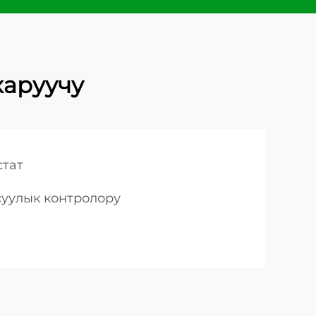
каруучу
стат
суулык контролору