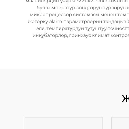
маанилердин үчүн чейинки экологиялык ша
бул температур зондторун түрлөрүн қ
микропроцессор системасы менен темпе
жогорку alarm параметрлерин таңдаңыз 
эле, температурдун тутуштуу точност
инкубаторлор, гринхаус климат контрол
Ж