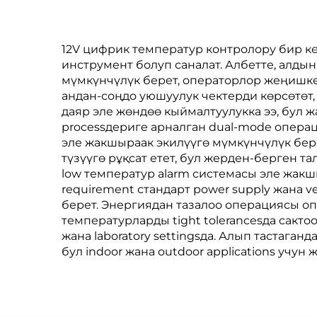
Т
12V цифрик температур контролору бир кө
инструмент болуп саналат. Албетте, алд
мүмкүнчүлүк берет, операторлор жеңишке
андан-соңдо уюшуулук чектерди көрсөтөт
даяр эле жөндөө кыймалтуулукка ээ, бул 
processдериге арналган dual-mode опера
эле жакшыраак экилүүгө мүмкүнчүлүк бере
түзүүгө рұқсат етет, бул жерден-берген т
low температур alarm системасы эле жак
requirement стандарт power supply жана 
берет. Энергиядан тазалоо операциясы опе
температурларды tight tolerancesда сакто
жана laboratory settingsда. Алып тастаганд
бул indoor жана outdoor applications учун