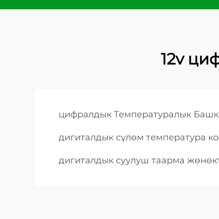
12v ци
цифралдык Температуралык Башк
дигиталдык сүлөм температура к
дигиталдык суулуш таарма жөнөк