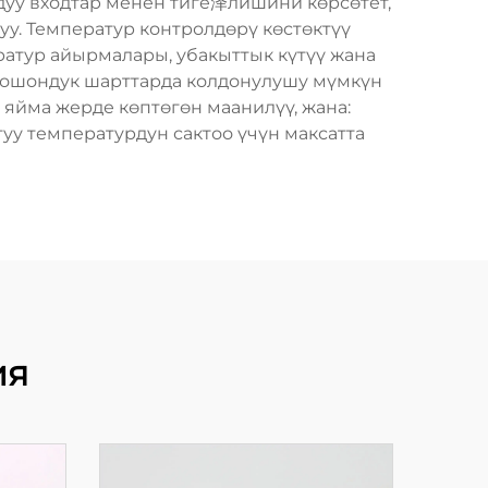
рдуу входтар менен тиге泽лишини көрсөтет,
уу. Температур контролдөрү көстөктүү
атур айырмалары, убакыттык күтүү жана
и ошондук шарттарда колдонулушу мүмкүн
 яйма жерде көптөгөн маанилүү, жана:
туу температурдун сактоо үчүн максатта
ия