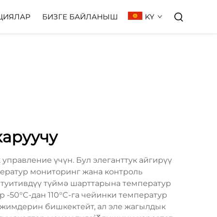
KY
ЦИЯЛАР
БИЗГЕ БАЙЛАНЫШ
каруучу
управление үчүн. Бул элеганттук айгирүү
ператур мониторинг жана контроль
нтуитивдүү түймә шарттарына температур
 -50°C-дан 110°C-га чейинки температур
режимдерин бишкектейт, ал эле жагылдык