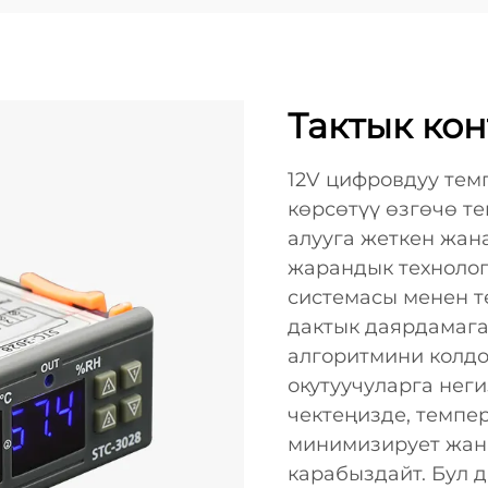
Тактык кон
12V цифровдуу те
көрсөтүү өзгөчө т
алууга жеткен жана
жарандык техноло
системасы менен те
дактык даярдамага
алгоритмини колдо
окутуучуларга не
чектеңизде, темп
минимизирует жан
карабыздайт. Бул 