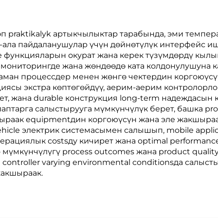
очность жана
Көпчүлүк
п praktikalyk артыкчылыктар тарабында, эми темпер
ын-ала пайдаланушулар үчүн дөйнөтүлүк интерфейс и
 функцияларын окурат жана керек түзүмдөрдү кылыш
, мониторингде жана жөндөөдө ката колдонулушуна 
жаман процессдер менен жөнгө чектердин коргоюүсү ү
циясы экстра көптөгөйдүү, аерим-аерим контролорло
т, жана durable конструкция long-term надеждасын
алаптарга салыстырууга мүмкүнчүлүк берет, башка pr
шыраак equipmentдин коргоюүсүн жана эле жакшыраак
vehicle электрик системасымен салышып, mobile appl
рациялык costsду кичирет жана optimal performanceди
о мүмкүнчүлүгү process outcomes жана product quali
а controller varying environmental conditionsда салыст
 жакшыраак.