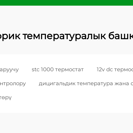
фрик температуралык баш
аруучу
stc 1000 термостат
12v dc термо
онтролору
дицигальдик температура жана 
төрү