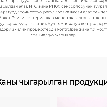
рттарга туура келет. Уbul катарда көпчилек сенсо
абылдай алат, NTC жана PT100 сенсорлорунан туурал
ратурди точносттуу регулировка жасай алат, темпер
болот. Экилик материалдар менен жасалган, анткен
туу көрсөтүүсүн сактайт. Бул температур контролдөрү
дору, экилик процесстерди kontrolдөө жана точност
специалдуу жарыялар.
аңы чыгарылган продукц