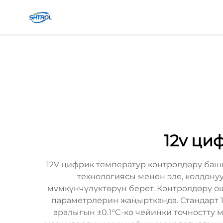
12v ци
12V цифрик температур контролдөрү башк
технологиясы менен эле, колдону
мүмкүнчүлүктөрүн берет. Контролдөрү о
параметрлерин жаңыртканда. Стандарт 1
аралыгын ±0.1°C-ко чейинки точностту 