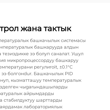
трол жана тактык
мпературалык башкачылык системасы
емпературалык башкарууда алдын
 тезиздикке ээ болуп саналат. Ушул
гия микропроцессордуу башкаруу
мпературани регулиroit, ±0.1°C
 ээ болгонdur. Башкачылык PID
нуп, кызматташуу температуралык
гизделген чыgarындашыларды
ературалык айрымдарды
а стабилдуктуу шарттарды
даярдамак лабораториялык