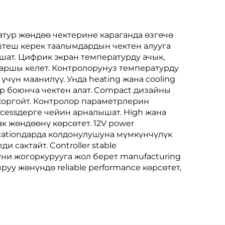
атур жөндөө чектерине караганда өзгөчө
штеш керек таалымдардын чектен алууга
ат. Цифрик экран температурду ачык,
каршы келет. Контролорунуз температурду
чүн маанилүү. Унда heating жана cooling
р боюнча чектен алат. Compact дизайны
 коргойт. Контролор параметрлерин
ocessдерге чейин арналышат. High жана
 жөндөөнү көрсөтет. 12V power
icationдарда колдонулушуна мүмкүнчүлүк
 сактайт. Controller stable
tyни жогоркурууга жол берет manufacturing
ыруу жөнүндө reliable performance көрсөтет,