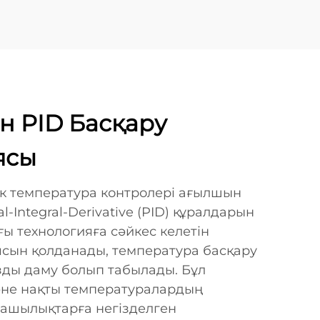
н PID Басқару
ясы
к температура контролері ағылшын
al-Integral-Derivative (PID) құралдарын
ы технологияға сәйкес келетін
ясын қолданады, температура басқару
ды даму болып табылады. Бұл
әне нақты температуралардың
ашылықтарға негізделген