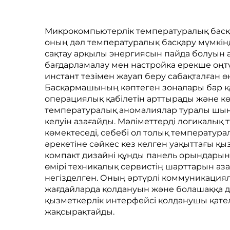
Микрокомпьютерлік температуралық басқар
оның дәл температуралық басқару мүмкін
сақтау арқылы энергиясын пайда болуын
бағдарламалау мен настройка ерекше оңтү
инстант тезімен жауап беру сабақталған ө
Басқармашының көптеген зоналары бар қабі
операциялық қабілетін арттырады және кө
температуралық аномалиялар туралы шын
келуін азағайды. Мәліметтерді логикалық
көмектеседі, себебі ол толық температур
әрекетіне сәйкес кез келген уақыттағы қы
компакт дизайні құнды панель орындарын
өмірі техникалық сервистің шарттарын аз
негізделген. Оның әртүрлі коммуникация
жағдайларда қолдануын және болашаққа д
қызметкерлік интерфейсі қолданушы қател
жақсырақтайды.