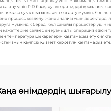
малды шығынмен таңбалау үшін максималды темпера
 сақтау үшін PID басқару алгоритмдері қосылады, с
қ немесе суық шығындарын өзгерту мүмкін. Көп деңг
не процесс көзделуі және анализі үшін деректерді 
аруға мүмкіндік береді, бұл санайы процестер үшін 
ң қажеттеріне сәйкес ең қуанышты операция әдісін 
н температура шекарелерін қамтамасыз ету сияқты қ
истеманың қауіпсіз қызмет көрсетуін қамтамасыз етед
аңа өнімдердің шығарыл