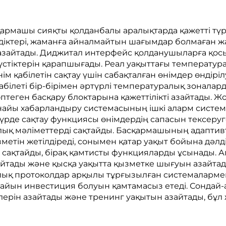
машы сияқты қолданбалы аралықтарда қажетті түрде 
діктері, жаманға айналмайтын шағымдар болмаған ж
 азайтады. Диджитал интерфейс қолданушыларға қо
стіктерін қарапшығады. Реал уақыттағы температура
нім қабілетін сақтау үшін сабақталған өнімдер өндір
леті бір-бірімен әртүрлі температуралық зоналарды 
птеген басқару блоктарына қажеттілікті азайтады. 
айы хабарландыру системасының ішкі аларм систем
 түрде сақтау функциясы өнімдердің сапасын тексер
алық мәліметтерді сақтайды. Басқармашының адаптив
зметін жетілдіреді, сонымен қатар уақыт бойына дәл
 сақтайды, бірақ қамтисты функцияларды ұсынады.
айтады және қысқа уақытта қызметке шығуын азайтады
лық протоколдар арқылы тұрғызылған системалармен
айын инвестиция болуын қамтамасыз етеді. Сондай
ерін азайтады және тренинг уақытын азайтады, бұл 