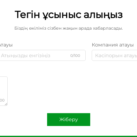
Тегін ұсыныс алыңыз
Біздің өкіліміз сізбен жақын арада хабарласады.
Атауы
Компания атауы
0/100
000
Жіберу