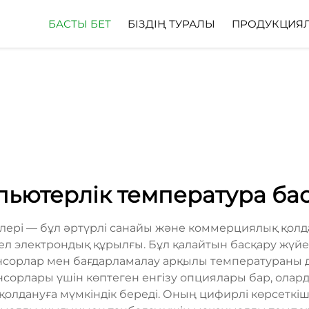
БАСТЫ БЕТ
БІЗДІҢ ТУРАЛЫ
ПРОДУКЦИЯ
ьютерлік температура б
лері — бұл әртүрлі санайы және коммерциялық қолд
мел электрондық құрылғы. Бұл қалайтын басқару жүй
сорлар мен бағдарламалау арқылы температураны дәл
нсорлары үшін көптеген енгізу опциялары бар, олар
 қолдануға мүмкіндік береді. Оның цифирлі көрсеткіш