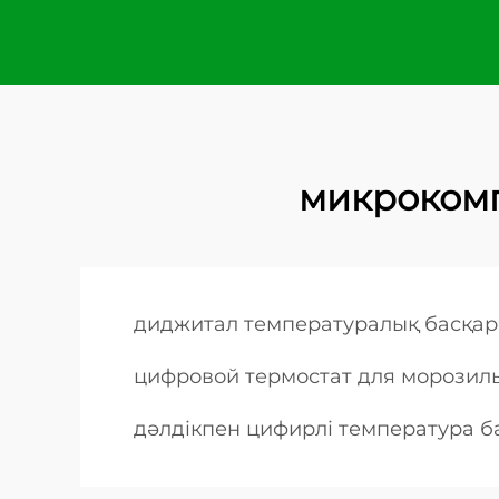
микрокомп
диджитал температуралық басқа
цифровой термостат для морозил
дәлдікпен цифирлі температура 