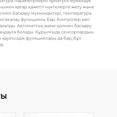
тура параметрлерін орнатуға мүмкіндік
онымен қатар қажетті нүктелерге жету және
ейлі басқару мүмкіндіктері, температура
логикалау функциясы бар. Контролер көп
идеалды. Автоматтық және қолмен басқару
таңдауға болады. Құрылғыда сенсорлардың
ауіпсіздік функциялары да бар, бұл
і.
уы