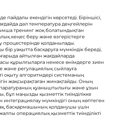
пайдалы екендігін көрсетеді. Біріншісі,
ағдайда дәл температура деңгейлерін
сымша тренинг жоқ болатындықтан
лық кеңес беру және өзгерістерге
ілу процестерінде қолданылады.
бір уақытта басқаруға мүмкіндік береді,
Жоғарыда айтылған жағдайларда
асы құрылғыларға немесе өнімдерге зиян
уге және регулациялық сыйлауға
ті оқыту алгоритмдері системаның
дігін жақсырақтаған жинақтайды. Оның
 Апаратураның қуаныштылығы және ұзын
, бұл маңызды қызметтік тиімділікке
 интеграциялау мүмкіндігі оның көптеген
-ақ, басқармашының қолданушы үшін
жалпы операциялық қызметтік тиімділікті