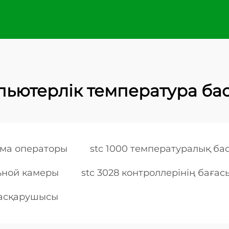
ьютерлік температура б
рма операторы
stc 1000 температуралық б
ьной камеры
stc 3028 контроллерінің бағас
басқарушысы