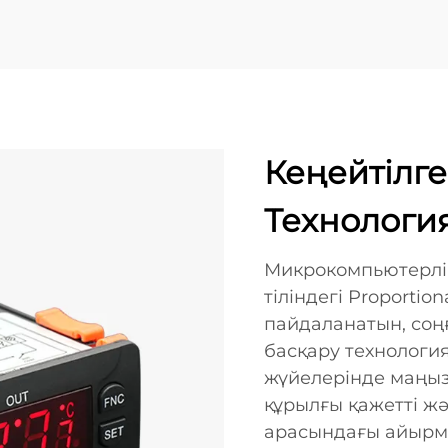
Кеңейтілге
Технологи
Микрокомпьютерлі
тіліндегі Proportion
пайдаланатын, соңғ
басқару технологи
жүйелерінде маңыз
құрылғы қажетті ж
арасындағы айырм