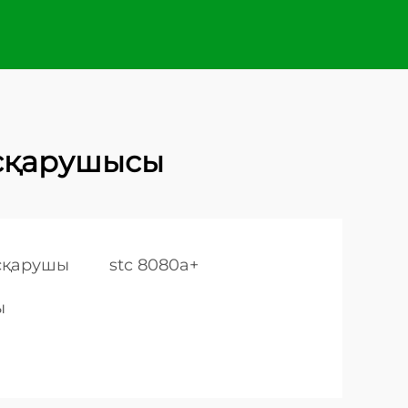
асқарушысы
асқарушы
stc 8080a+
ы