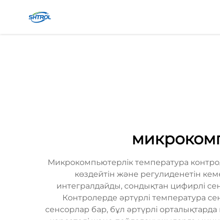
микрокомп
Микрокомпьютерлік температура контро
көздейтін және регулиденетін ке
интегралдайды, сондықтан цифирлі сен
Контролерде әртүрлі температура се
сенсорлар бар, бұл әртүрлі орталықтарда