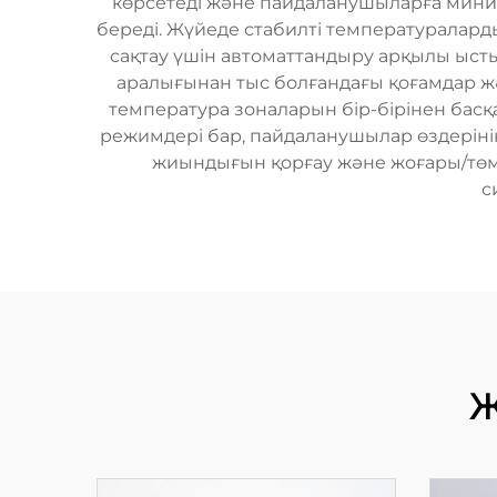
көрсетеді және пайдаланушыларға мини
береді. Жүйеде стабилті температураларды
сақтау үшін автоматтандыру арқылы ысты
аралығынан тыс болғандағы қоғамдар жә
температура зоналарын бір-бірінен басқ
режимдері бар, пайдаланушылар өздеріні
жиындығын қорғау және жоғары/төме
с
Ж