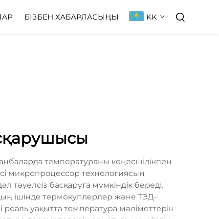
KK
ЛАР
БІЗБЕН ХАБАРЛАСЫҢЫ
асқарушысы
анбаларда температураны кеңесшілікпен
есі микропроцессор технологиясын
 тәуелсіз басқаруға мүмкіндік береді.
дың ішінде термокуплерлер және ТЭД-
і реаль уақытта температура мәліметтерін