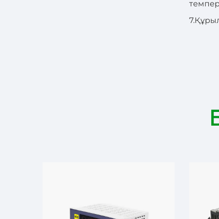
темпер
7.
Құрыл