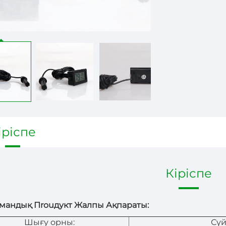
іріспе
Кіріспе
мандық Пrouдукт Жалпы Ақпараты:
Шығу орны:
Сүй