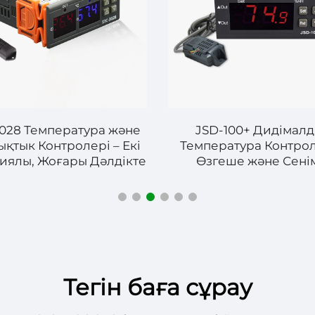
028 Температура және
JSD-100+ Дидімал
қтык Контролері – Екі
Температура Контрол
иялы, Жоғары Дәлдікте
Өзгеше және Сені
Басқару
Температура Басқа
Тегін баға сұрау