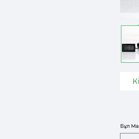
К
Бұл Ма