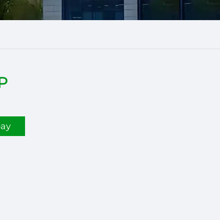
P
рау