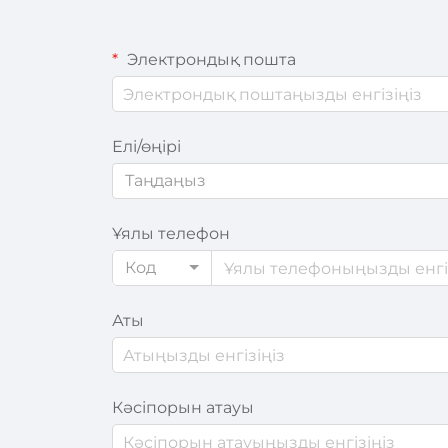
Электрондық пошта
Елі/өңірі
Таңдаңыз
Ұялы телефон
Код
Аты
Кәсіпорын атауы