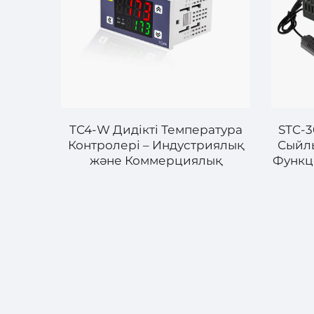
TC4-W Дидікті Температура
STC-3
Контролері – Индустриялық
Сыйлы
және Коммерциялық
Функц
Қолданбалар үшін
Қалыптастық Температура
Басқаруы