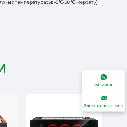
Жұмыс температурасы: -5℃-50℃ (көрсету)
М
Whatsapp
Электрондық пошта