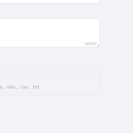
0/1000
s、xlsx、csv、txt