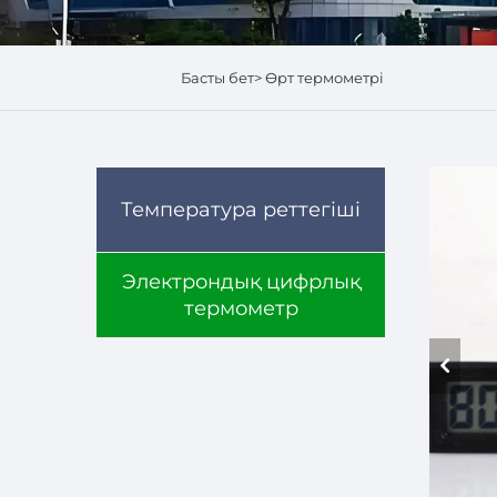
Басты бет>
Өрт термометрі
Температура реттегіші
Электрондық цифрлық
термометр