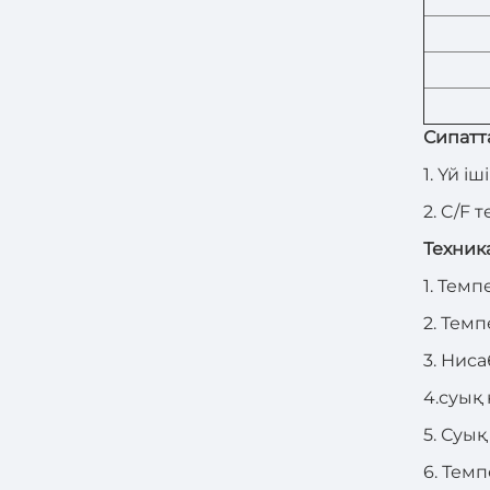
Сипатт
1. Үй і
2. C/F 
Техник
1
. Темп
2
. Тем
3
. Нис
4.
суық 
5
. Суы
6
. Тем