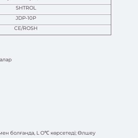
SHTROL
JDP-10P
CE/ROSH
малар
мен болғанда, L O℃ көрсетеді; Өлшеу