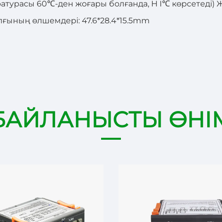
атурасы 60℃-ден жоғары болғанда, H I℃ көрсетеді) 
ғының өлшемдері: 47.6*28.4*15.5mm
БАЙЛАНЫСТЫ ӨНІ