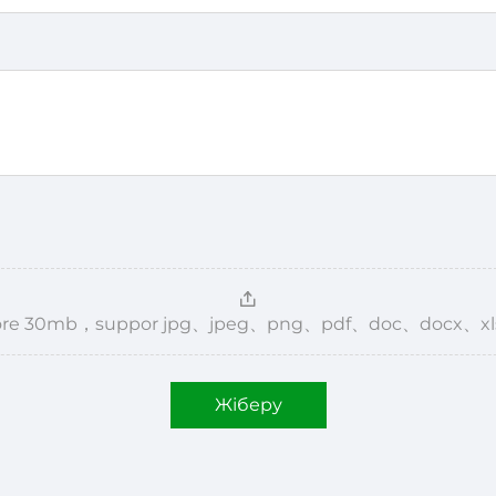
，more 30mb，suppor jpg、jpeg、png、pdf、doc、docx、xl
Жіберу