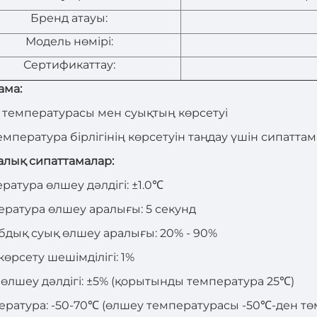
Бренд атауы:
Модель нөмірі:
Сертификаттау:
ама:
ші температурасы мен суықтың көрсетуі
температура бірлігінің көрсетуін таңдау үшін сипатта
алық сипаттамалар:
ература өлшеу дәлдігі: ±1.0℃
пература өлшеу аралығы: 5 секунд
абдық суық өлшеу аралығы: 20% - 90%
көрсету шешімділігі: 1%
қ өлшеу дәлдігі: ±5% (қорытынды температура 25℃)
пература: -50-70℃ (өлшеу температурасы -50℃-ден тө