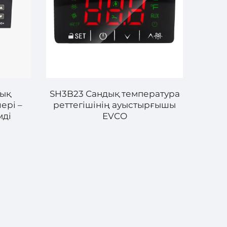
дық
SH3B23 Сандық температура
ері –
реттегішінің ауыстырғышы
мді
EVCO
руы