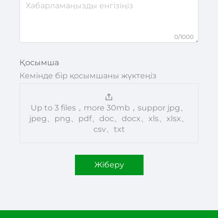
0/1000
Қосымша
Кемінде бір қосымшаны жүктеңіз
Up to 3 files，more 30mb，suppor jpg、
jpeg、png、pdf、doc、docx、xls、xlsx、
csv、txt
Жіберу