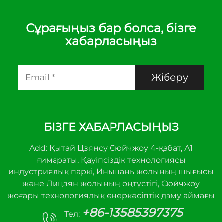
Сұрағыңыз бар болса, бізге
хабарласыңыз
Жіберу
БІЗГЕ ХАБАРЛАСЫҢЫЗ
Add: Қытай Цзянсу Сюйчжоу 4-қабат, А1
ғимараты, Қауіпсіздік технологиясы
индустриялық паркі, Иньшань жолының шығысы
және Лицзян жолының оңтүстігі, Сюйчжоу
жоғары технологиялық өнеркәсіптік даму аймағы
+86-13585397375
Тел: