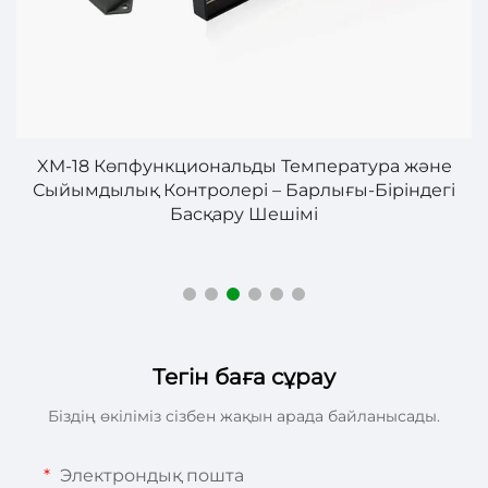
–
XM-18 Көпфункциональды Температура және
Сыйымдылық Контролері – Барлығы-Біріндегі
Басқару Шешімі
Тегін баға сұрау
Біздің өкіліміз сізбен жақын арада байланысады.
Электрондық пошта