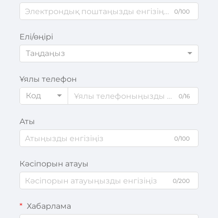
0/100
Елі/өңірі
Таңдаңыз
Ұялы телефон
Код
0/16
Аты
0/100
Кәсіпорын атауы
0/200
Хабарлама