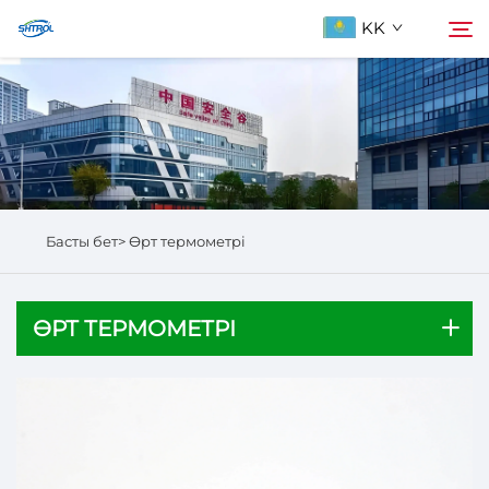
KK
Біздің туралы
Іздеу
Продукциялар
Басты бет>
Өрт термометрі
Бізбен хабарласыңы
ӨРТ ТЕРМОМЕТРІ