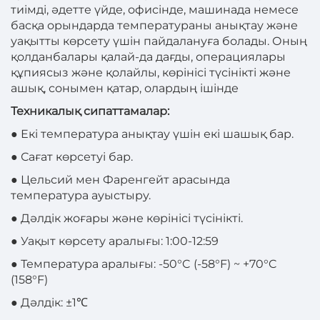
тиімді, әдетте үйде, офисінде, машинада немесе
басқа орындарда температураны анықтау және
уақытты көрсету үшін пайдалануға болады. Оның
қолданбалары қалай-да дағды, операциялары
құпиясыз және қолайлы, көрінісі түсінікті және
ашық, сонымен қатар, олардың ішінде
Техникалық сипаттамалар:
● Екі температура анықтау үшін екі шашық бар.
● Сағат көрсетуі бар.
● Цельсий мен Фаренгейт арасында
температура ауыстыру.
● Дәлдік жоғары және көрінісі түсінікті.
● Уақыт көрсету аралығы: 1:00-12:59
● Температура аралығы: -50°C (-58°F) ~ +70°C
(158°F)
● Дәлдік: ±1℃