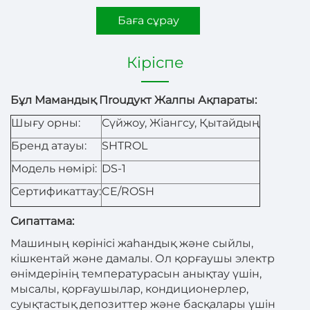
Баға сұрау
Кіріспе
Бұл Мамандық Пrouдукт Жалпы Ақпараты:
Шығу орны:
Сүйжоу, Жіангсу, Қытайдың
Бренд атауы:
SHTROL
Модель нөмірі:
DS-1
Сертификаттау:
CE/ROSH
Сипаттама:
Машиның көрінісі жаһандық және сыйлы,
кішкентай және дамалы. Ол қорғаушы электр
өнімдерінің температурасын анықтау үшін,
мысалы, қорғаушылар, кондиционерлер,
суықтастық депозиттер және басқалары үшін