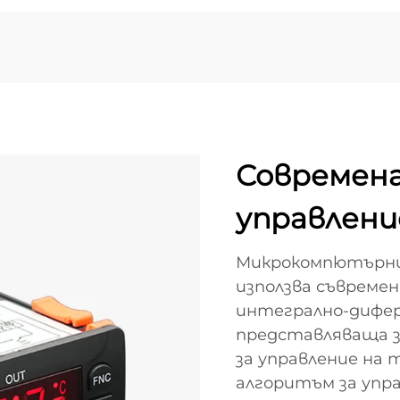
Современа
управлени
Микрокомпютърн
използва съвремен
интегрално-дифер
представляваща 
за управление на т
алгоритъм за упр