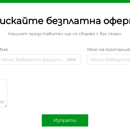
искайте безплатна офе
Нашият представител ще се свърже с вас скоро.
Име
Име на компани
0/100
000
Изпрати