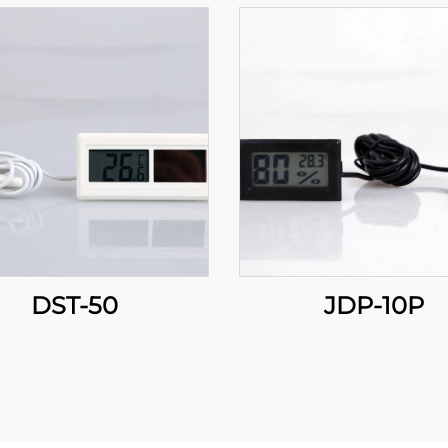
DST-50
JDP-10P