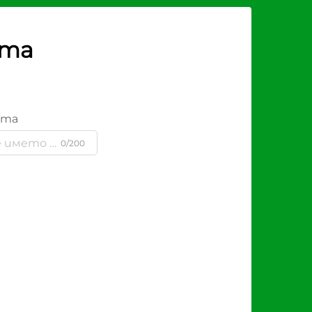
рта
ята
0/200