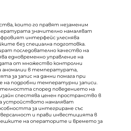
тва, които го правят незаменим
мпературата значително намаляват
Цифровият интерфейс улеснява
ките без специална подготовка.
рат последователно качество на
ва едновременно управление на
ждата от множество контролни
и аномалии в температурата,
та за запис на данни помага при
е на подробни температурни записи.
ителността според поведението на
изайн спестява ценен пространство в
на устройството намаляват
особността за интегриране със
иверсалност и прави инвестицията в
грешките на операторите и времето за