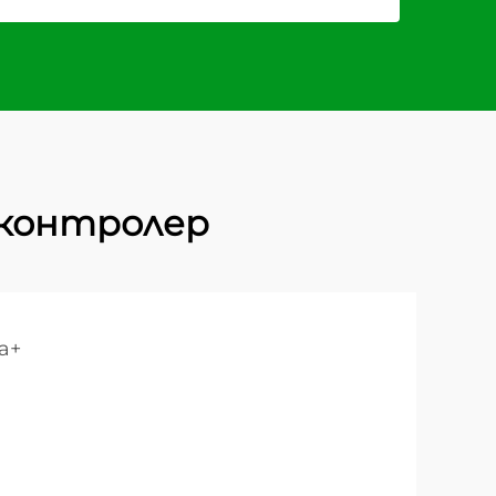
контролер
a+