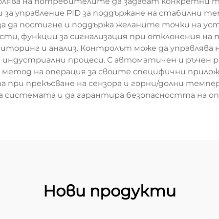
олява на потребителите да задават конкретни 
 за управление PID за поддържане на стабилни 
 за да постигне и поддържа желаните точки на ус
сти, функции за сигнализация при отклонения на
ниторинг и анализ. Контролът може да управлява
ни индустриални процеси. С автоматичен и ръчен
 метод на операция за своите специфични прило
 при прекъсване на сензора и горни/долни темпе
а системата и да гарантира безопасността на о
Нови продукти