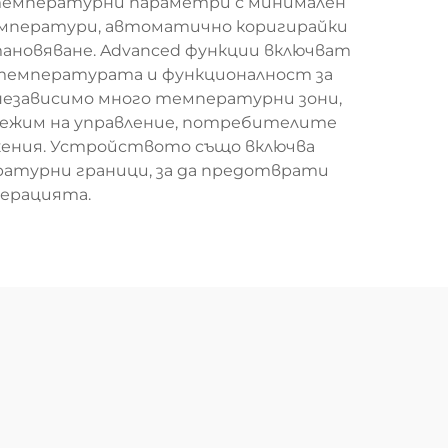
температурни параметри с минимален
температури, автоматично коригирайки
тановяване. Advanced функции включват
 температурата и функционалност за
 независимо много температурни зони,
 режим на управление, потребителите
жения. Устройството също включва
ратурни граници, за да предотврати
перацията.