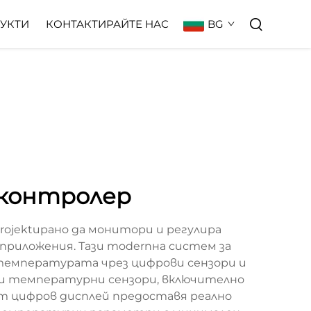
BG
УКТИ
КОНТАКТИРАЙТЕ НАС
контролер
ojektирано да монитори и регулира
риложения. Тази modernна систем за
 температурата чрез цифрови сензори и
ни температурни сензори, включително
ят цифров дисплей предоставя реално