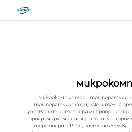
микроком
Микрокомпютърен температурен кон
температурата с изключителна прец
управление интегрира микропроцесорна
програмируеми интерфейси. Контролът
термопари и RTDs, което позволява 