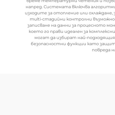
време температурни четения и позв
напред. Системата включва алгоритми
изходите за отопление или охлаждане,
multi-стадийни контролни възможно
записване на данни за процесното мо
което го прави идеален за комплекс
могат да избират най-подходящия
безопасностни функции като защита
повреда н