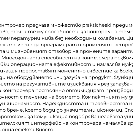
ролер предлага множество prakticheski предимс
ърво, точните му способности за контрол на те
и температурни нива без необходими колебания. 
елите лесно да програмират и променят настрой
а и мигновеният отговор на промените гаранти
 Многозонната способност на контролера позволя
вайки операционната ефективност и намалява ну
лизация предоставят моментно известие за всек
на оборудването или загуба на продукт. Функция
ето на регулативните изисквания чрез запазван
а контролера постоянно оптимизират производ
очност с течение на времето. Компактният му д
 функционалност. Надеждността и траевността 
о време, което води до значителни икономии. Сп
ротоколи за комуникация подобрява неговата ун
ребителският интерфейс на контролера намалява 
ционна ефективност.