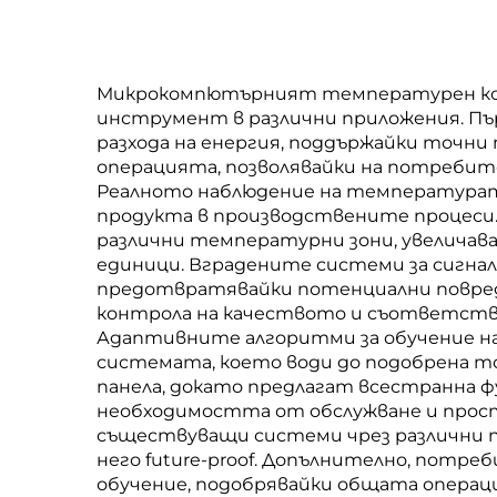
Микрокомпютърният температурен конт
инструмент в различни приложения. П
разхода на енергия, поддържайки точн
операцията, позволявайки на потребит
Реалното наблюдение на температурат
продукта в производствените процеси.
различни температурни зони, увелича
единици. Вградените системи за сигна
предотвратявайки потенциални повреди 
контрола на качеството и съответстви
Адаптивните алгоритми за обучение н
системата, което води до подобрена т
панела, докато предлагат всестранна
необходимостта от обслужване и прост
съществуващи системи чрез различни п
него future-proof. Допълнително, пот
обучение, подобрявайки общата опера