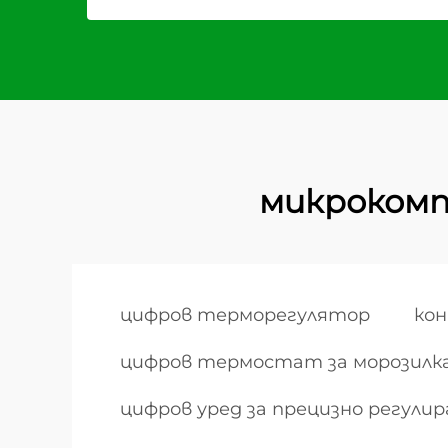
микроком
цифров терморегулятор
кон
цифров термостат за морозилк
цифров уред за прецизно регул