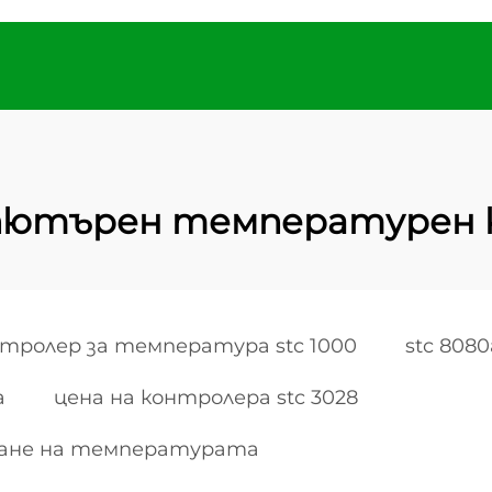
пютърен температурен 
тролер за температура stc 1000
stc 8080
а
цена на контролера stc 3028
иране на температурата