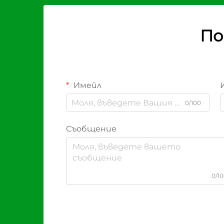
По
Имейл
0/100
Съобщение
0/1