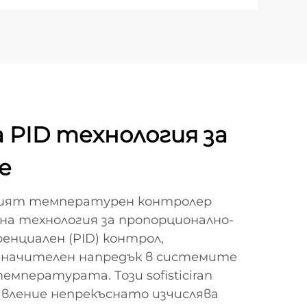
 PID технология за
е
ият температурен контролер
на технология за пропорционално-
енциален (PID) контрол,
значителен напредък в системите
емпературата. Този sofisticiran
авление непрекъснато изчислява