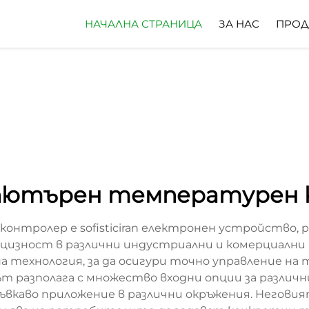
НАЧАЛНА СТРАНИЦА
ЗА НАС
ПРОД
пютърен температурен 
тролер е sofisticiran електронен устройство, pr
изност в различни индустриални и комерциални п
 технология, за да осигури точно управление на
 разполага с множество входни опции за различ
гъвкаво приложение в различни окръжения. Негови