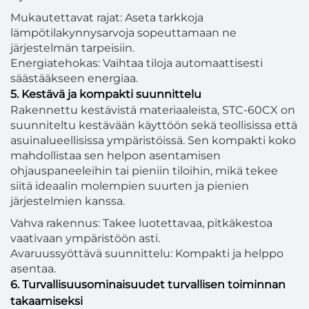
Mukautettavat rajat: Aseta tarkkoja
lämpötilakynnysarvoja sopeuttamaan ne
järjestelmän tarpeisiin.
Energiatehokas: Vaihtaa tiloja automaattisesti
säästääkseen energiaa.
5. Kestävä ja kompakti suunnittelu
Rakennettu kestävistä materiaaleista, STC-60CX on
suunniteltu kestävään käyttöön sekä teollisissa että
asuinalueellisissa ympäristöissä. Sen kompakti koko
mahdollistaa sen helpon asentamisen
ohjauspaneeleihin tai pieniin tiloihin, mikä tekee
siitä ideaalin molempien suurten ja pienien
järjestelmien kanssa.
Vahva rakennus: Takee luotettavaa, pitkäkestoa
vaativaan ympäristöön asti.
Avaruussyöttävä suunnittelu: Kompakti ja helppo
asentaa.
6. Turvallisuusominaisuudet turvallisen toiminnan
takaamiseksi