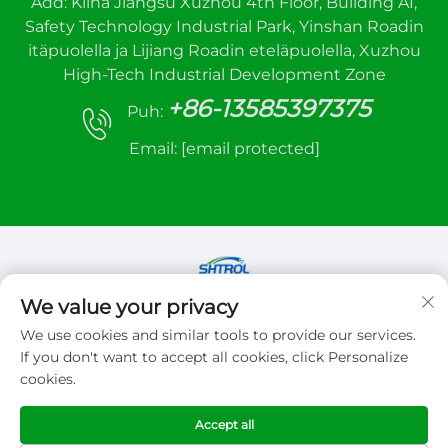
Add: Kiina Jiangsu Xuzhou 4th Floor, Building A1,
Safety Technology Industrial Park, Yinshan Roadin
itäpuolella ja Lijiang Roadin eteläpuolella, Xuzhou
High-Tech Industrial Development Zone
+86-13585397375
Puh:
Email:
[email protected]
We value your privacy
Tekijänoikeus © 2026 Xuzhou sanhe automatic
We use cookies and similar tools to provide our services.
control equipment Co.,LTD. Kaikki oikeudet
If you don't want to accept all cookies, click Personalize
pidätetään
cookies.
Tietosuojakäytäntö
Accept all