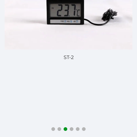
ST-2
S