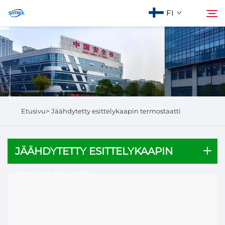
FI
Meistä
Hae
Tuotteet
Etusivu>
Jäähdytetty esittelykaapin termostaatti
Ota yhteyttä
JÄÄHDYTETTY ESITTELYKAAPIN
TERMOSTAATTI