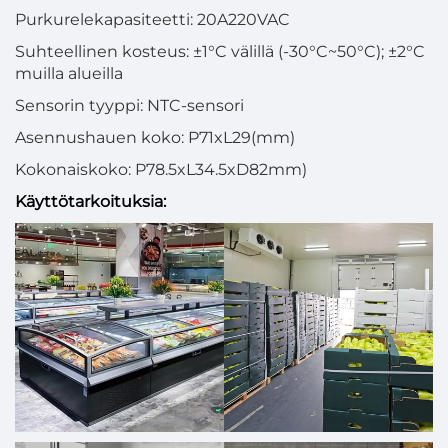
Purkurelekapasiteetti: 20A220VAC
Suhteellinen kosteus: ±1°C välillä (-30°C~50°C); ±2°C
muilla alueilla
Sensorin tyyppi: NTC-sensori
Asennushauen koko: P71xL29(mm)
Kokonaiskoko: P78.5xL34.5xD82mm)
Käyttötarkoituksia: