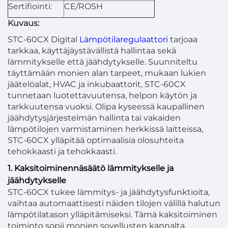
Sertifiointi:
CE/ROSH
Kuvaus:
STC-60CX Digital
Lämpötilaregulaattori
tarjoaa
tarkkaa, käyttäjäystävällistä hallintaa sekä
lämmitykselle että jäähdytykselle. Suunniteltu
täyttämään monien alan tarpeet, mukaan lukien
jäätelöalat, HVAC ja inkubaattorit, STC-60CX
tunnetaan luotettavuutensa, helpon käytön ja
tarkkuutensa vuoksi. Olipa kyseessä kaupallinen
jäähdytysjärjestelmän hallinta tai vakaiden
lämpötilojen varmistaminen herkkissä laitteissa,
STC-60CX ylläpitää optimaalisia olosuhteita
tehokkaasti ja tehokkaasti.
1. Kaksitoiminennäsäätö lämmitykselle ja
jäähdytykselle
STC-60CX tukee lämmitys- ja jäähdytysfunktioita,
vaihtaa automaattisesti näiden tilojen välillä halutun
lämpötilatason ylläpitämiseksi. Tämä kaksitoiminen
toiminto sopii monien sovellusten kannalta,