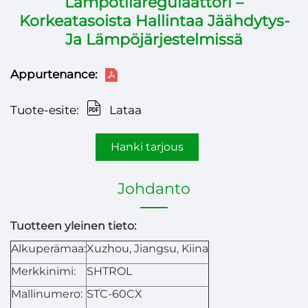
Lämpötilaregulaattori –
Korkeatasoista Hallintaa Jäähdytys-
Ja Lämpöjärjestelmissä
Appurtenance:
Tuote-esite:
Lataa
Hanki tarjous
Johdanto
Tuotteen yleinen tieto:
Alkuperämaa:
Xuzhou, Jiangsu, Kiina
Merkkinimi:
SHTROL
Mallinumero:
STC-60CX