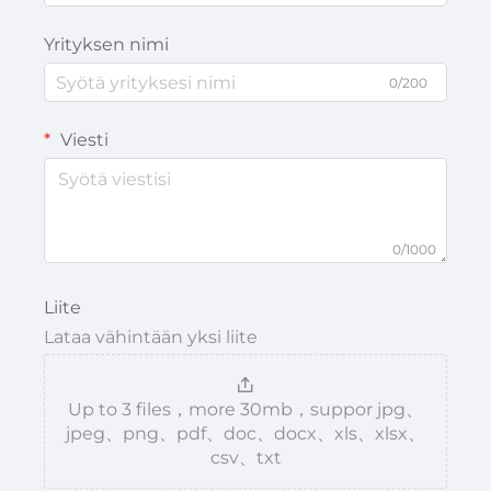
Yrityksen nimi
0/200
Viesti
0/1000
Liite
Lataa vähintään yksi liite
Up to 3 files，more 30mb，suppor jpg、
jpeg、png、pdf、doc、docx、xls、xlsx、
csv、txt