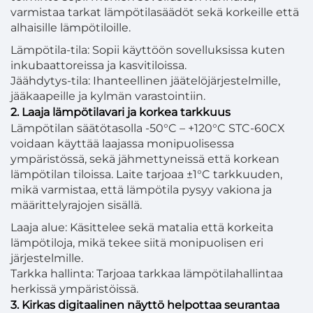
varmistaa tarkat lämpötilasäädöt sekä korkeille että
alhaisille lämpötiloille.
Lämpötila-tila: Sopii käyttöön sovelluksissa kuten
inkubaattoreissa ja kasvitiloissa.
Jäähdytys-tila: Ihanteellinen jäätelöjärjestelmille,
jääkaapeille ja kylmän varastointiin.
2. Laaja lämpötilavari ja korkea tarkkuus
Lämpötilan säätötasolla -50°C – +120°C STC-60CX
voidaan käyttää laajassa monipuolisessa
ympäristössä, sekä jähmettyneissä että korkean
lämpötilan tiloissa. Laite tarjoaa ±1°C tarkkuuden,
mikä varmistaa, että lämpötila pysyy vakiona ja
määrittelyrajojen sisällä.
Laaja alue: Käsittelee sekä matalia että korkeita
lämpötiloja, mikä tekee siitä monipuolisen eri
järjestelmille.
Tarkka hallinta: Tarjoaa tarkkaa lämpötilahallintaa
herkissä ympäristöissä.
3. Kirkas digitaalinen näyttö helpottaa seurantaa