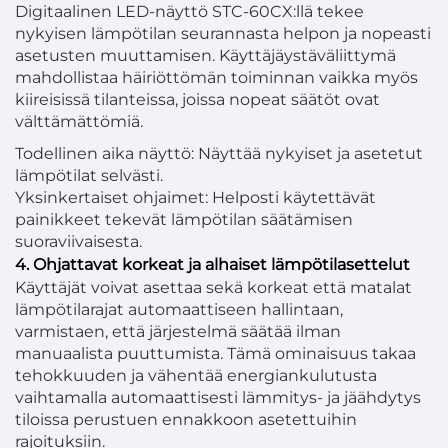
Digitaalinen LED-näyttö STC-60CX:llä tekee
nykyisen lämpötilan seurannasta helpon ja nopeasti
asetusten muuttamisen. Käyttäjäystäväliittymä
mahdollistaa häiriöttömän toiminnan vaikka myös
kiireisissä tilanteissa, joissa nopeat säätöt ovat
välttämättömiä.
Todellinen aika näyttö: Näyttää nykyiset ja asetetut
lämpötilat selvästi.
Yksinkertaiset ohjaimet: Helposti käytettävät
painikkeet tekevät lämpötilan säätämisen
suoraviivaisesta.
4. Ohjattavat korkeat ja alhaiset lämpötilasettelut
Käyttäjät voivat asettaa sekä korkeat että matalat
lämpötilarajat automaattiseen hallintaan,
varmistaen, että järjestelmä säätää ilman
manuaalista puuttumista. Tämä ominaisuus takaa
tehokkuuden ja vähentää energiankulutusta
vaihtamalla automaattisesti lämmitys- ja jäähdytys
tiloissa perustuen ennakkoon asetettuihin
rajoituksiin.