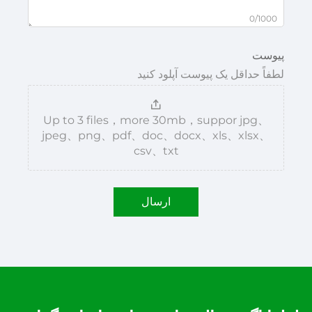
0/1000
پیوست
لطفاً حداقل یک پیوست آپلود کنید
Up to 3 files，more 30mb，suppor jpg、
jpeg、png、pdf、doc、docx、xls、xlsx、
csv、txt
ارسال