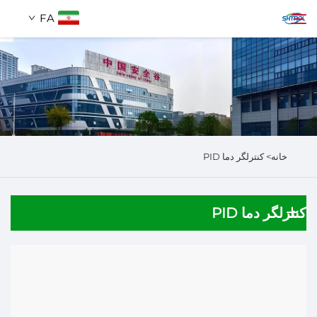
FA
دربارهٔ ما
جستجو
محصولات
خانه>
کنترلگر دما PID
تماس با ما
کنترلگر دما PID