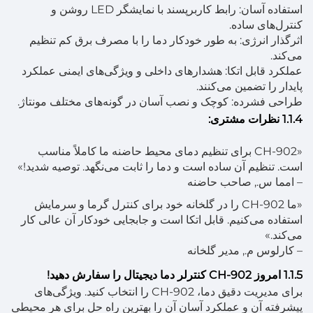
استفاده آسان: رابط کاربرپسند با نمایشگر LED روشن و
کنترل‌های ساده.
اثرگذار انرژی: به طور خودکار دما را با مصرف برق کم تنظیم
می‌کند.
عملکرد قابل اتکا: هشدارهای داخلی و ویژگی‌های ایمنی عملکرد
پایدار را تضمین می‌کنند.
طراحی فشرده: کوچک و نصب آسان در گونه‌های مختلف مونتاژ.
1.1.4 نظرات مشتری:
«CH-902 برای تنظیم دمای محیط حاضنه ما کاملاً مناسب
است. تنظیم آن ساده است و دما را ثابت می‌نگهد. توصیه شدید!»
– امما س., صاحب حاضنه
«ما CH-902 را در گلخانه خود برای کنترل گرما و سرمایش
استفاده می‌کنیم. قابل اتکا است و جابجایی خودکار آن عالی کار
می‌کند.»
– کارلوس م., مدیر گلخانه
1.1.5 امروز CH-902 کنترلر دما دیجیتال را سفارش دهید!
برای مدیریت دقیق دما، CH-902 را انتخاب کنید. ویژگی‌های
پیشرفته آن و عملکرد آسان آن را بهترین راه حل برای هر محیطی