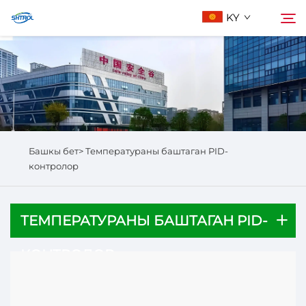
KY
Биз жөнүндө
Издөө
Продукциялар
Башкы бет>
Температураны баштаган PID-
Бизге Байланыш
контролор
ТЕМПЕРАТУРАНЫ БАШТАГАН PID-
КОНТРОЛОР