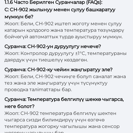
1.1.6 Часто Берилген Суранчалар (FAQs):
С: CH-902 жылынуу менен сулуу башкаратуу
мүмкүн бе?
Жооп: Бели, CH-902 иштеп жоготу менен сулуу
катарын қолдооғо жана температура төзүмдөрү
бойчөгүй автоматтык түрдө ауыстыруу мүмкүн.
Суранча: CH-902-ун дуруулугу нечече?
Жооп: Контролор дуруулугу ±1°C, температураны
даярдук үчүн тиешелүү көздөгөн.
Суранча: CH-902-ку чейин жаңгыратуу эле?
Жооп: Бели, CH-902 чечиңге болуп саналат жана
тез жана эле жаңгыратуу үчүн түсүнүктуу
проводка талimatтары бар.
Суранча: Температура белгилүү шеккө чыгарса,
неге болот?
Жооп: CH-902 температура белгилүү шектен
чыгарса сизди билимдирүү үчүн өзгөчө
температура жогорку чагылышы жана сенсор
жогорку чагылышы бар.