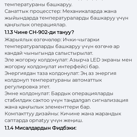
температураны башкаруу.
Санаттык процесстер: Механикаларда жана
жыйындарда температураларды башкаруу үчүн
қаңғылык операциялар.
1.1.3 Чине CH-902-ди тануу?
Жарыялык өзгөчөлөр: Ички-чыгарки
температураларды башкаруу үчүн өзгөчө ар
кандай чыныгында салыстырылат.
Эле жогорку колдонулат: Азырча LED экраны мен
жогорку колдонулат интерфейсі бар.
Энергиядан таза колдонулат: Эң аз энергия
колдонуп температураны автоматтык
регулировка этет.
Эмне колдонулат: Бардык операцияларды
стабилдик сактоо үчүн таңдалgan сигнализация
жана қаңғылык элементтери бар.
Компакттуу дизайны: Кичине жана жарандык
саптарда орnatуу үчүн жеңиш.
1.1.4 Мисалдардын Фидбэки: