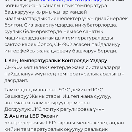
көпчилүк жана саналыштык температура
башкаруучу қырмыжы, ар кандай
маалыматтардык тиешелектер үчүн дизайнерлек
болгон. Сиз аквариумдарда, инкубаторлорда,
суулык бөлмөрөктерде немесе санатык
машиналарда антамдык температураларды
сактоо керек болсо, CH-902 эсасен пайдалануу
интерфейсы жана дүрөөчү башкаруу береди.
1. Кең Температуралык Контролди Уздару
CH-902 көпчелек чектерде жана системаларда
пайдалануу үчүн кең температуралык аралыгын
даярдайт.
Тамырдык диапазон: -50°C дейин +110°C
Башкаруу Жыныстары: Иштеп жана суулуу,
автоматтык алмастыруулар менен
Догдуулук: ±1°C точтук регулировка үчүн
2. Ачыкты LED Экрани
Контролор ачык LED экраны менен келет, андан
кийин температуралык окуулуу реальдик