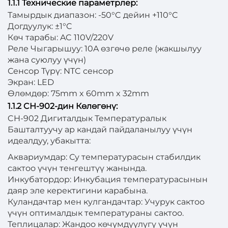
1.1.1 Технические параметрлер:
Тамырдык диапазон: -50°C дейин +110°C
Догдуулук: ±1°C
Көч тарабы: AC 110V/220V
Реле Чыгарышуу: 10A өзгөчө реле (жакшылуу
жана суюлуу үчүн)
Сенсор Түрү: NTC сенсор
Экран: LED
Өлөмдөр: 75mm x 60mm x 32mm
1.1.2 CH-902-дин Көлөгөнү:
CH-902 Дигиталдык Температуралык
Башталтуучу ар кандай пайдаланылуу үчүн
идеалдуу, убакытта:
Аквариумдар: Су температурасын стабилдик
сактоо үчүн тенгештүү жанында.
Инкубатордор: Инкубация температурасынын
даяр эле керектигини карабына.
Куландачтар мен кулгандачтар: Учурук сактоо
үчүн оптималдык температураны сактоо.
Теплицалар: Жандоо көчүмдүүлүгү үчүн