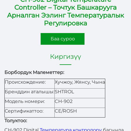
Controller – Точтук Башкарууга
Арналган Ээлинг Температуралык
Регулировка
Баа суроо
Киргизүү
Борбордук Малеметтер:
Происхождение:
Хучжоу, Жянсу, Чына
Бренддин аталышы:
SHTROL
Модель номери:
CH-902
Сертификаттоо:
CE/ROSH
Толуктоо:
CH-902 Digital
Температура контролору
багында