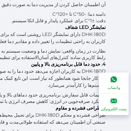
آن اطمینان حاصل کردن از مدیریت دما به صورت دقیق را تض
دامنه دما: -50°C تا +120°C
دقت: ±1°C برای عملکرد پایدار و قابل اتکا سیستم.
نمایشگر LED شفاف
DHK-180D دارای نمایشگر LED
کاربران به راحتی تنظیمات را تغییر داده و مقادیر دما فع
نظارت در زمان واقعی: نمایش دما و وضعیت سیستم به
رابط کاربری ساده: کنترل‌های آسان‌الاستفاده برای تنظیم
4. حدود دما قابل برنامه‌ریزی بالا و پایین
DHK-180D به کاربران اجازه می‌دهد حدود دما 
خودکار جابجا شود همانطور که نیاز است. این تابع کمک م
سیستم‌ها را کارآمدتر می‌سازد.
واتساپ
تنظیمات قابل سفارش: برنامه‌ریزی حدود دماهای بالا و پا
عملکرد صرفه‌جویی در انرژی: کاهش مصرف انرژی با تنظ
۵. طراحی فشرده و مقاوم
پست الکترونیکی
طراحی فشرده و محکم 80D
صنعتی آن اطمینان می‌دهد که استفاده طولانی‌مدت و قا