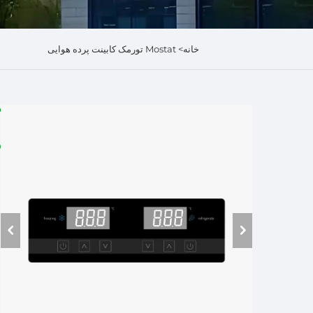
خانه>
Mostat تورمک کابینت پرده هوایی
د