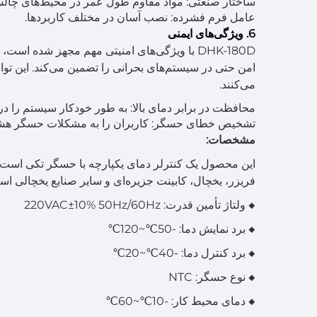
ساختار صنعتی: مواد مقاوم طول عمر در محیط‌های چالش‌ب
عامل فرم فشرده: نصب آسان در مختلف کاربردها.
6. ویژگی‌های ایمنی
DHK-180D با ویژگی‌های امنیتی مهم مجهز شده 
امن حتی در سیستم‌های بحرانی را تضمین می‌کند. این توا
می‌کنند.
محافظت در برابر دمای بالا: به طور خودکار سیستم را د
تشخیص خطای حسگر: کاربران را به مشکلات حسگر هشدار 
مشخصات:
این محصول یک کنترلر دمای یکپارچه با حسگر تکی است که
فریزر، یخچال، کابینت جزیره‌ای و سایر صنایع یخچالی اس
◆ ولتاژ تأمین قدرت: 220VAC±10% 50Hz/60Hz
◆ برد نمایش دما: -50℃~120℃
◆ برد کنترل دما: -40℃~20℃
◆ نوع حسگر: NTC
◆ دمای محیط کار: -10℃~60℃