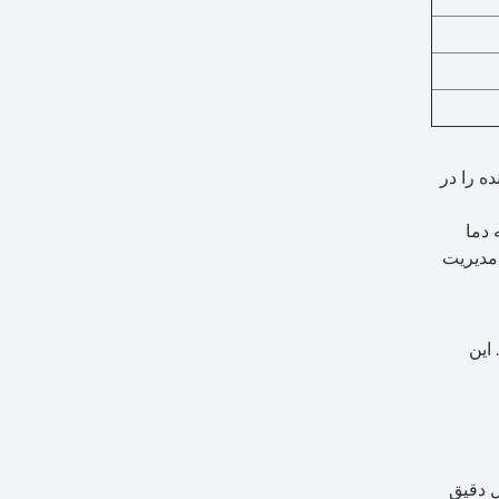
ه را در
محیط‌های حساس به دما
عث می‌شود که DHK-180D برای نیازهای مدیریت
این
نترل دقیق