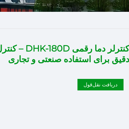
کنترلر دما رقمی DHK-180D – ک
قیق برای استفاده صنعتی و تجاری
دریافت نقل‌قول