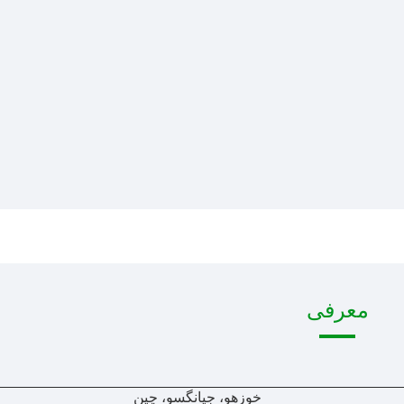
معرفی
خوزهو، جیانگسو، چین