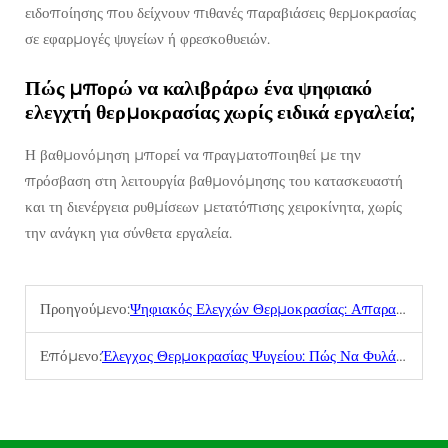
ειδοποίησης που δείχνουν πιθανές παραβιάσεις θερμοκρασίας
σε εφαρμογές ψυγείων ή φρεσκοθυειών.
Πώς μπορώ να καλιβράρω ένα ψηφιακό
ελεγχτή θερμοκρασίας χωρίς ειδικά εργαλεία;
Η βαθμονόμηση μπορεί να πραγματοποιηθεί με την
πρόσβαση στη λειτουργία βαθμονόμησης του κατασκευαστή
και τη διενέργεια ρυθμίσεων μετατόπισης χειροκίνητα, χωρίς
την ανάγκη για σύνθετα εργαλεία.
Προηγούμενο:
Ψηφιακός Ελεγχών Θερμοκρασίας: Απαραίτητος για τα συστήματα HVAC και Ψυγείων
Επόμενο:
Έλεγχος Θερμοκρασίας Ψυγείου: Πώς Να Φυλάξετε τα Τρόφιμα Σας Πιο Πρόσφατα Για Αρκετό Χρόνο