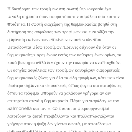
Η διατήρηση των τροφίμων στη σωστή θερμοκρασία έχει
μεγάλη σημασία όσον αφορά τόσο την ασφάλεια όσο και την
ποιότητα. Η σωστή διαχείριση της θερμοκρασίας βοηθά στη
διατήρηση της ασφάλειας των τροφίμων και εμποδίζει την
εμφάνιση εκείνων των επικίνδυνων ασθενειών που
μεταδίδονται μέσω τροφίμων. Έρευνες δείχνουν ότι όταν οι
θερμοκρασίες παραμένουν εντός των καθορισμένων ορίων, τα
κακά βακτήρια απλά δεν έχουν την ευκαιρία να αναπτυχθούν.
Οι οδηγίες ασφάλειας των τροφίμων καθορίζουν διαφορετικές
θερμοκρασιακές ζώνες για όλα τα είδη τροφίμων, κάτι που είναι
ιδιαίτερα σημαντικό σε συσκευές όπως ψυγεία και καταψύκτες,
όπου τα τρόφιμα μπορούν να χαλάσουν γρήγορα αν δεν
επιτηρείται στενά η θερμοκρασία. Πάρτε για παράδειγμα τον
Salmonella και τον E. coli: αυτοί οι μικροοργανισμοί
λατρεύουν τα ζεστά περιβάλλοντα και πολλαπλασιάζονται
γρήγορα όταν η ψύξη δεν γίνεται σωστά, με αποτέλεσμα
σοβαρά προβλήματα υγείας στο μέλλον. Τα εστιατόρια και τα