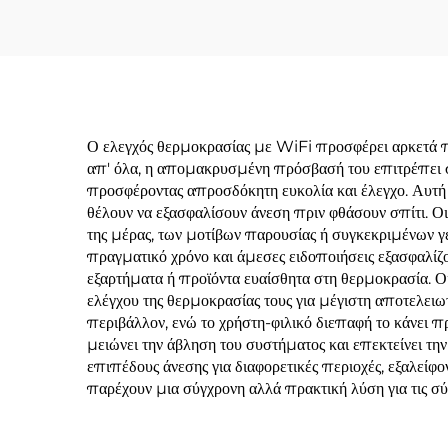
Ο ελεγχός θερμοκρασίας με WiFi προσφέρει αρκετά πρ
απ' όλα, η απομακρυσμένη πρόσβασή του επιτρέπει σ
προσφέροντας απροσδόκητη ευκολία και έλεγχο. Αυτή η
θέλουν να εξασφαλίσουν άνεση πριν φθάσουν σπίτι. 
της μέρας, των μοτίβων παρουσίας ή συγκεκριμένων γ
πραγματικό χρόνο και άμεσες ειδοποιήσεις εξασφαλ
εξαρτήματα ή προϊόντα ευαίσθητα στη θερμοκρασία. Οι
ελέγχου της θερμοκρασίας τους για μέγιστη αποτελε
περιβάλλον, ενώ το χρήστη-φιλικό διεπαφή το κάνει π
μειώνει την άβληση του συστήματος και επεκτείνει τ
επιπέδους άνεσης για διαφορετικές περιοχές, εξαλείφ
παρέχουν μια σύγχρονη αλλά πρακτική λύση για τις σύ