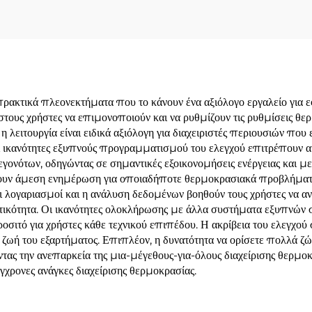
ακτικά πλεονεκτήματα που το κάνουν ένα αξιόλογο εργαλείο για εφα
τους χρήστες να επιμονοποιούν και να ρυθμίζουν τις ρυθμίσεις θ
 λειτουργία είναι ειδικά αξιόλογη για διαχειριστές περιουσιών π
Οι ικανότητες εξυπνούς προγραμματισμού του ελεγχού επιτρέπουν 
εγονότων, οδηγώντας σε σημαντικές εξοικονομήσεις ενέργειας και
ίζουν άμεση ενημέρωση για οποιαδήποτε θερμοκρασιακά προβλήματ
 λογαριασμοί και η ανάλυση δεδομένων βοηθούν τους χρήστες να ανα
ιωτικότητα. Οι ικανότητες ολοκλήρωσης με άλλα συστήματα εξυπνώ
ροσιτό για χρήστες κάθε τεχνικού επιπέδου. Η ακρίβεια του ελεγχ
ην ζωή του εξαρτήματος. Επιπλέον, η δυνατότητα να ορίσετε πολλ
οντας την ανεπαρκεία της μια-μέγεθους-για-όλους διαχείρισης θερμο
γχρονες ανάγκες διαχείρισης θερμοκρασίας.