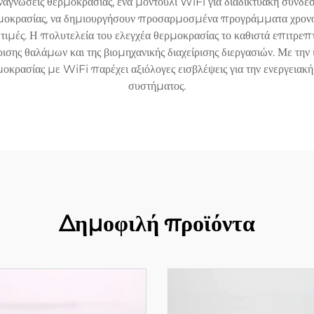
αγνώσεις θερμοκρασίας, ένα μοντούλι WiFi για διαδικτυακή σύνδεσ
ερμοκρασίας, να δημιουργήσουν προσαρμοσμένα προγράμματα χρονο
ς τιμές. Η πολυτελεία του ελεγχέα θερμοκρασίας το καθιστά επιτρ
ης θαλάμων και της βιομηχανικής διαχείρισης διεργασιών. Με την ι
οκρασίας με WiFi παρέχει αξιόλογες εισβλέψεις για την ενεργειακ
συστήματος.
Δημοφιλή προϊόντα