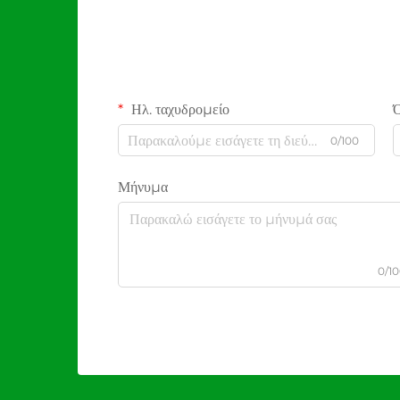
Ηλ. ταχυδρομείο
0/100
Μήνυμα
0/1