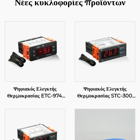
Νέες κυκλοφορίες προϊόντων
Ψηφιακός Ελεγκτής
Ψηφιακός Ελεγκτής
Θερμοκρασίας ETC-974:
Θερμοκρασίας STC-300:
Υψηλής απόδοσης, ακριβής
Ακρίβεια και
έλεγχος θερμοκρασίας για
πολυσποράδα για
βιομηχανικές εφαρμογές
αποτελεσματική διαχείριση
θερμοκρασίας