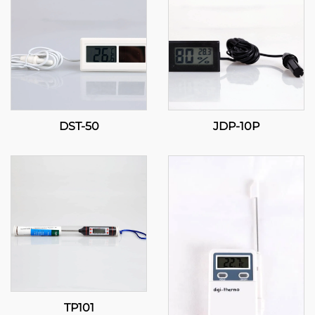
DST-50
JDP-10P
TP101