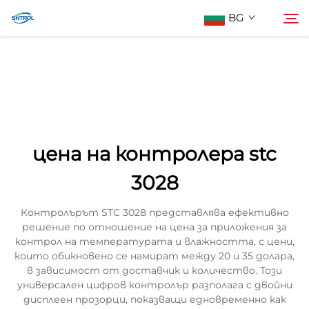
BG
За нас
Търсене
Продукти
цена на контролера stc
Контактирайте Нас
3028
Контролърът STC 3028 представлява ефективно
решение по отношение на цена за приложения за
контрол на температурата и влажността, с цени,
които обикновено се намират между 20 и 35 долара,
в зависимост от доставчик и количество. Този
универсален цифров контролър разполага с двойни
дисплеен прозорци, показващи едновременно как