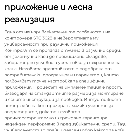
приложение и лесна
реализация
Една от най-привлекателните особености на
контролера STC 3028 е невероятната му
универсалност при различни приложения.
Контролът се проявява отлично в различни среди,
от зеленчучни каси до промишлени складове,
лабораторни условия и установки за съхранение на
храна. Неговата адаптивност е подобрена от
потребителски програмирани параметри, които
позволяват точна настройка за специфични
приложения. Процесът на имплементация е прост,
благодаря на стандартните размери за монтиране
и ясните инструкции за проводка. Интуитивният
интерфейс на контролера намалява ученето за
операторите, докато неговото
прочутостроително изграждане гарантира
надежден перформанс в предизвикателни среди. Тази
универсалност го прави идеален избор както за нови