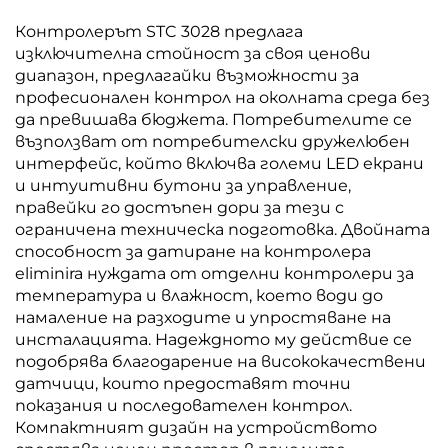
Контролерът STC 3028 предлага
изключителна стойност за своя ценови
диапазон, предлагайки възможности за
професионален контрол на околната среда без
да превишава бюджета. Потребителите се
възползват от потребителски дружелюбен
интерфейс, който включва големи LED екрани
и интуитивни бутони за управление,
правейки го достъпен дори за тези с
ограничена техническа подготовка. Двойната
способност за датиране на контролера
eliminira нуждата от отделни контролери за
температура и влажност, което води до
намаление на разходите и упростяване на
инсталацията. Надеждното му действие се
подобрява благодарение на висококачествени
датчици, които предоставят точни
показания и последователен контрол.
Компактният дизайн на устройството