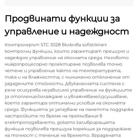
Продвинати функции за
управление и надеждност
Контролерът STC 3028 включва sofistikirani
контролни функции, които гарантират прецизно и
надеждно управление на околната среда. Неговото
микропроцесорно проектиране позволява точно
четене и управление както на температурата,
така и на влажността, с минимално отклонение от
зададените стойности. Двуканалната система с
реле осигурява независимо управление на функциите
за отопление/охлаждане и увлажняване/изсушаване,
което гарантира оптимални условия на околната
среда. Функцията за запазване на паметта поддържа
настройките по време на прекъсвания в
електроподаването, докато калибриращата
функция позволява прецизна корекция за поддържане
на точност с течение на времето. Вградената