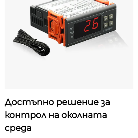
Достъпно решение за
контрол на околната
среда