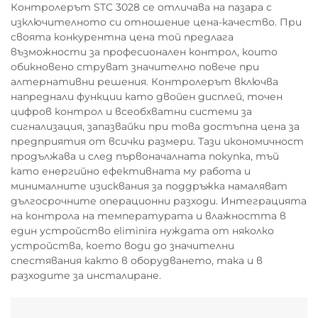
Контролерът STC 3028 се отличава на пазара с
изключителното си отношение цена-качество. При
своята конкурентна цена той предлага
възможности за професионален контрол, които
обикновено струват значително повече при
алтернативни решения. Контролерът включва
напреднали функции като двойен дисплей, точен
цифров контрол и всеобхватни системи за
сигнализация, запазвайки при това достъпна цена за
предприятия от всички размери. Тази икономичност
продължава и след първоначалната покупка, тъй
като енергийно ефективната му работа и
минималните изисквания за поддръжка намаляват
дългосрочните операционни разходи. Интеграцията
на контрола на температурата и влажността в
един устройство eliminira нуждата от няколко
устройства, което води до значителни
спестявания както в оборудването, така и в
разходите за инсталиране.