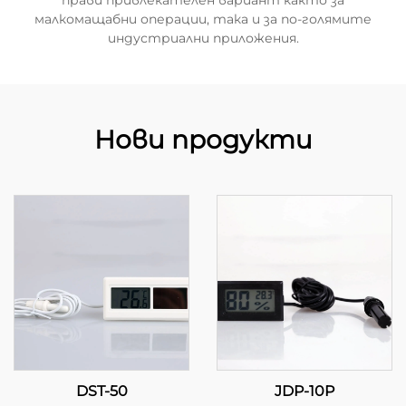
прави привлекателен вариант както за
малкомащабни операции, така и за по-голямите
индустриални приложения.
Нови продукти
DST-50
JDP-10P