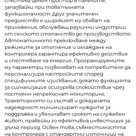
спестява ценен простор в панелите,
запазвайки при това пълната
функционалност. Друг значителен
предимство е широкият му обхват на
приложения, обслужващ различни индустрии
от селското стопанство до производството.
Автоматичното преключване между
режимите за отопление и охлаждане на
контролера гарантира ефективно действие
и спестяване на енергия. Програмируемите
му параметри позволяват на потребителя да
персонализира настройките според
специфичните изисквания, докато функцията
за сигнализация осигурява спокойствие чрез
постоянн непрекъснат мониторинг.
Траекторното си състав и доказаната
надеждност минимизират нуждите за
поддръжка и увеличават срокът на служебен
живот, правейки го ефективна инвестиция за
дълъг период. Освен това, съвместимостта
на контролера с стандартни източници на