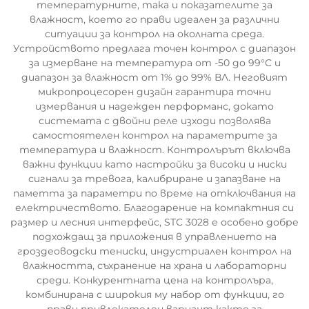
температурните, така и показателите за
влажност, което го прави идеален за различни
ситуации за контрол на околната среда.
Устройството предлага точен контрол с диапазон
за измерване на температура от -50 до 99°C и
диапазон за влажност от 1% до 99% ВЛ. Неговият
микропроцесорен дизайн гарантира точни
измервания и надежден перформанс, докато
системата с двойни реле изходи позволява
самостоятелен контрол на параметрите за
температура и влажност. Контролърът включва
важни функции като настройки за високи и ниски
сигнали за тревога, калибриране и запазване на
паметта за параметри по време на отключвания на
електричеството. Благодарение на компактния си
размер и лесния интерфейс, STC 3028 е особено добре
подхождащ за приложения в управлението на
гроздеоводски тениски, индустриален контрол на
влажността, съхранение на храна и лабораторни
среди. Конкурентната цена на контролъра,
комбинирана с широкия му набор от функции, го