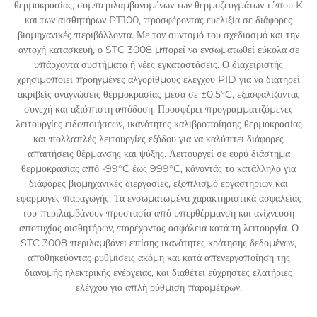
θερμοκρασίας, συμπεριλαμβανομένων των θερμοζευγμάτων τύπου K
και των αισθητήρων PT100, προσφέροντας ευελιξία σε διάφορες
βιομηχανικές περιβάλλοντα. Με τον συντομό του σχεδιασμό και την
αντοχή κατασκευή, ο STC 3008 μπορεί να ενσωματωθεί εύκολα σε
υπάρχοντα συστήματα ή νέες εγκαταστάσεις. Ο διαχειριστής
χρησιμοποιεί προηγμένες αλγορίθμους ελέγχου PID για να διατηρεί
ακριβείς αναγνώσεις θερμοκρασίας μέσα σε ±0.5°C, εξασφαλίζοντας
συνεχή και αξιόπιστη απόδοση. Προσφέρει προγραμματιζόμενες
λειτουργίες ειδοποιήσεων, ικανότητες καλιβροποίησης θερμοκρασίας
και πολλαπλές λειτουργίες εξόδου για να καλύπτει διάφορες
απαιτήσεις θέρμανσης και ψύξης. Λειτουργεί σε ευρύ διάστημα
θερμοκρασίας από -99°C έως 999°C, κάνοντάς το κατάλληλο για
διάφορες βιομηχανικές διεργασίες, εξοπλισμό εργαστηρίων και
εφαρμογές παραγωγής. Τα ενσωματωμένα χαρακτηριστικά ασφαλείας
του περιλαμβάνουν προστασία από υπερθέρμανση και ανίχνευση
αποτυχίας αισθητήρων, παρέχοντας ασφάλεια κατά τη λειτουργία. Ο
STC 3008 περιλαμβάνει επίσης ικανότητες κράτησης δεδομένων,
αποθηκεύοντας ρυθμίσεις ακόμη και κατά απενεργοποίηση της
διανομής ηλεκτρικής ενέργειας, και διαθέτει εύχρηστες ελατήριες
ελέγχου για απλή ρύθμιση παραμέτρων.