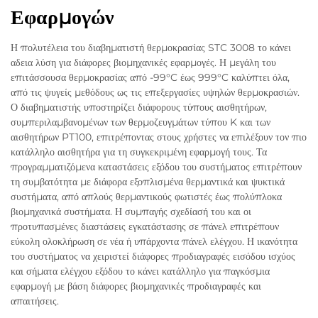
Εφαρμογών
Η πολυτέλεια του διαβηματιστή θερμοκρασίας STC 3008 το κάνει
αδεια λύση για διάφορες βιομηχανικές εφαρμογές. Η μεγάλη του
επιτάσσουσα θερμοκρασίας από -99°C έως 999°C καλύπτει όλα,
από τις ψυγείς μεθόδους ως τις επεξεργασίες υψηλών θερμοκρασιών.
Ο διαβηματιστής υποστηρίζει διάφορους τύπους αισθητήρων,
συμπεριλαμβανομένων των θερμοζευγμάτων τύπου K και των
αισθητήρων PT100, επιτρέποντας στους χρήστες να επιλέξουν τον πιο
κατάλληλο αισθητήρα για τη συγκεκριμένη εφαρμογή τους. Τα
προγραμματιζόμενα καταστάσεις εξόδου του συστήματος επιτρέπουν
τη συμβατότητα με διάφορα εξοπλισμένα θερμαντικά και ψυκτικά
συστήματα, από απλούς θερμαντικούς φωτιστές έως πολύπλοκα
βιομηχανικά συστήματα. Η συμπαγής σχεδίασή του και οι
προτυπασμένες διαστάσεις εγκατάστασης σε πάνελ επιτρέπουν
εύκολη ολοκλήρωση σε νέα ή υπάρχοντα πάνελ ελέγχου. Η ικανότητα
του συστήματος να χειριστεί διάφορες προδιαγραφές εισόδου ισχύος
και σήματα ελέγχου εξόδου το κάνει κατάλληλο για παγκόσμια
εφαρμογή με βάση διάφορες βιομηχανικές προδιαγραφές και
απαιτήσεις.