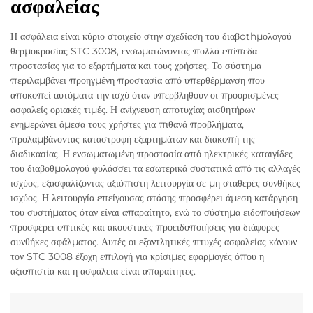
ασφαλείας
Η ασφάλεια είναι κύριο στοιχείο στην σχεδίαση του διαβothμολογού
θερμοκρασίας STC 3008, ενσωματώνοντας πολλά επίπεδα
προστασίας για το εξαρτήματα και τους χρήστες. Το σύστημα
περιλαμβάνει προηγμένη προστασία από υπερθέρμανση που
αποκοπεί αυτόματα την ισχύ όταν υπερβληθούν οι προορισμένες
ασφαλείς οριακές τιμές. Η ανίχνευση αποτυχίας αισθητήρων
ενημερώνει άμεσα τους χρήστες για πιθανά προβλήματα,
προλαμβάνοντας καταστροφή εξαρτημάτων και διακοπή της
διαδικασίας. Η ενσωματωμένη προστασία από ηλεκτρικές καταιγίδες
του διαβοθμολογού φυλάσσει τα εσωτερικά συστατικά από τις αλλαγές
ισχύος, εξασφαλίζοντας αξιόπιστη λειτουργία σε μη σταθερές συνθήκες
ισχύος. Η λειτουργία επείγουσας στάσης προσφέρει άμεση κατάργηση
του συστήματος όταν είναι απαραίτητο, ενώ το σύστημα ειδοποιήσεων
προσφέρει οπτικές και ακουστικές προειδοποιήσεις για διάφορες
συνθήκες σφάλματος. Αυτές οι εξαντλητικές πτυχές ασφαλείας κάνουν
τον STC 3008 έξοχη επιλογή για κρίσιμες εφαρμογές όπου η
αξιοπιστία και η ασφάλεια είναι απαραίτητες.