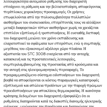
λειτουργικότητα αυτοματού ρύθμισης του διαχειριστή
επιτάχυνει τη ρύθμιση και την βελτιστοποίηση, αποφεύγοντας
περίπλοκες χειροκίνητες προσαρμογές. Οι χρήστες
επωφελούνται από την πολυσυμβατότητα πολλαπλών
αισθητήρων του συσκευασίου, επιτρέποντάς τους να αλλάζουν
μεταξύ διαφορετικών τύπων αισθητήρων χωρίς να χρειάζεται
επιπλέον εξοπλισμό ή τροποποιήσεις. Η ευσταθής διεπαφή
του διαχειριστή μειώνει τον χρόνο εκπαίδευσης και
ελαχιστοποιεί τα σφάλματα των επιτρόπων, ενώ η συμπαγής
μεγέθους του εξοικονομεί αξιόλογο χώρο πλαίσια. Η
αξιοπιστία του STC 3008 ενισχύεται από την αντοχής
κατασκευή και τις προστατευτικές λειτουργίες,
συμπεριλαμβανομένης της προστασίας από κρούσματα και
την αντοχή στις ηλεκτρομαγνητικές περιταραχές. Το
προγραμματιζόμενο σύστημα ειδοποιήσεων του διαχειριστή
βοηθά να αποφεύγονται οι κόστος-παραγωγικές καταστροφές
εξοπλισμού και απώλεια προϊόντων με την παροχή πρώιμων
προειδοποιήσεων για αποκλίσεις θερμοκρασίας. Η ικανότητα
κράτησης δεδομένων του διαχειριστή εξασφαλίζει ότι οι
ρυθμίσεις διατηρούνται κατά τις διακοπές διανομής ηλεκτρικής
ενέργειας, μειώνοντας την παράλειψη και διατηρώντας την