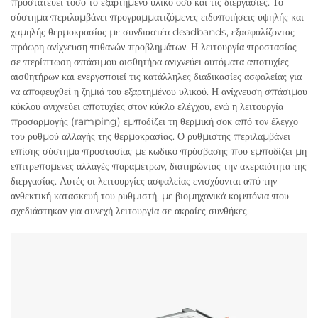
προστατεύει τόσο το εξαρτημένο υλικό όσο και τις διεργασίες. Το
σύστημα περιλαμβάνει προγραμματιζόμενες ειδοποιήσεις υψηλής και
χαμηλής θερμοκρασίας με συνδιαστέα deadbands, εξασφαλίζοντας
πρόωρη ανίχνευση πιθανών προβλημάτων. Η λειτουργία προστασίας
σε περίπτωση σπάσιμου αισθητήρα ανιχνεύει αυτόματα αποτυχίες
αισθητήρων και ενεργοποιεί τις κατάλληλες διαδικασίες ασφαλείας για
να αποφευχθεί η ζημιά του εξαρτημένου υλικού. Η ανίχνευση σπάσιμου
κύκλου ανιχνεύει αποτυχίες στον κύκλο ελέγχου, ενώ η λειτουργία
προσαρμογής (ramping) εμποδίζει τη θερμική σοκ από τον έλεγχο
του ρυθμού αλλαγής της θερμοκρασίας. Ο ρυθμιστής περιλαμβάνει
επίσης σύστημα προστασίας με κωδικό πρόσβασης που εμποδίζει μη
επιτρεπόμενες αλλαγές παραμέτρων, διατηρώντας την ακεραιότητα της
διεργασίας. Αυτές οι λειτουργίες ασφαλείας ενισχύονται από την
ανθεκτική κατασκευή του ρυθμιστή, με βιομηχανικά κομπόνια που
σχεδιάστηκαν για συνεχή λειτουργία σε ακραίες συνθήκες.