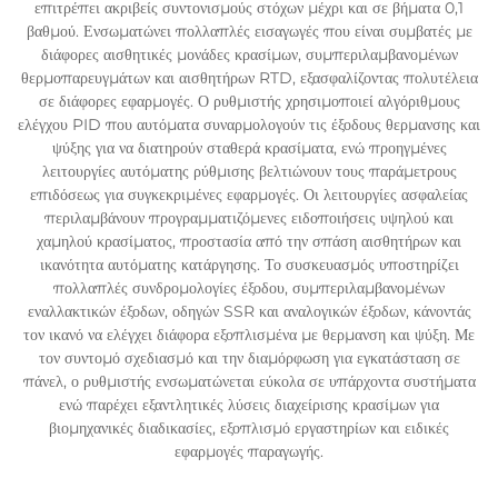
επιτρέπει ακριβείς συντονισμούς στόχων μέχρι και σε βήματα 0,1
βαθμού. Ενσωματώνει πολλαπλές εισαγωγές που είναι συμβατές με
διάφορες αισθητικές μονάδες κρασίμων, συμπεριλαμβανομένων
θερμοπαρευγμάτων και αισθητήρων RTD, εξασφαλίζοντας πολυτέλεια
σε διάφορες εφαρμογές. Ο ρυθμιστής χρησιμοποιεί αλγόριθμους
ελέγχου PID που αυτόματα συναρμολογούν τις έξοδους θερμανσης και
ψύξης για να διατηρούν σταθερά κρασίματα, ενώ προηγμένες
λειτουργίες αυτόματης ρύθμισης βελτιώνουν τους παράμετρους
επιδόσεως για συγκεκριμένες εφαρμογές. Οι λειτουργίες ασφαλείας
περιλαμβάνουν προγραμματιζόμενες ειδοποιήσεις υψηλού και
χαμηλού κρασίματος, προστασία από την σπάση αισθητήρων και
ικανότητα αυτόματης κατάργησης. Το συσκευασμός υποστηρίζει
πολλαπλές συνδρομολογίες έξοδου, συμπεριλαμβανομένων
εναλλακτικών έξοδων, οδηγών SSR και αναλογικών έξοδων, κάνοντάς
τον ικανό να ελέγχει διάφορα εξοπλισμένα με θερμανση και ψύξη. Με
τον συντομό σχεδιασμό και την διαμόρφωση για εγκατάσταση σε
πάνελ, ο ρυθμιστής ενσωματώνεται εύκολα σε υπάρχοντα συστήματα
ενώ παρέχει εξαντλητικές λύσεις διαχείρισης κρασίμων για
βιομηχανικές διαδικασίες, εξοπλισμό εργαστηρίων και ειδικές
εφαρμογές παραγωγής.