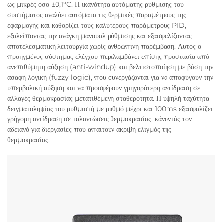
ως μικρές όσο ±0,1°C. Η ικανότητα αυτόματης ρύθμισης του
συστήματος αναλύει αυτόματα τις θερμικές παραμέτρους της
εφαρμογής και καθορίζει τους καλύτερους παράμετρους PID,
εξαλείποντας την ανάγκη μανουαλ ρύθμισης και εξασφαλίζοντας
αποτελεσματική λειτουργία χωρίς ανθρώπινη παρέμβαση. Αυτός ο
προηγμένος σύστημας ελέγχου περιλαμβάνει επίσης προστασία από
ανεπιθύμητη αύξηση (anti-windup) και βελτιστοποίηση με βάση την
ασαφή λογική (fuzzy logic), που συνεργάζονται για να αποφύγουν την
υπερβολική αύξηση και να προσφέρουν γρηγορότερη αντίδραση σε
αλλαγές θερμοκρασίας μετατιθέμενη σταθερότητα. Η υψηλή ταχύτητα
δειγματοληψίας του ρυθμιστή με ρυθμό μέχρι και 100ms εξασφαλίζει
γρήγορη αντίδραση σε ταλαντώσεις θερμοκρασίας, κάνοντάς τον
αδειανό για διεργασίες που απαιτούν ακριβή ελιγμός της
θερμοκρασίας.