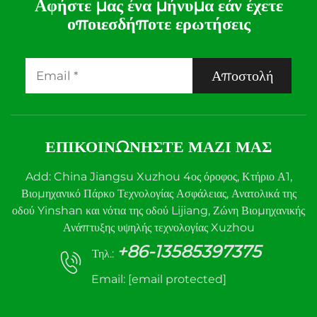
Αφήστε μας ένα μήνυμα εάν έχετε
οποιεσδήποτε ερωτήσεις
Αποστολή
ΕΠΙΚΟΙΝΩΝΉΣΤΕ ΜΑΖΊ ΜΑΣ
Add: China Jiangsu Xuzhou 4ος όροφος, Κτήριο Α1,
Βιομηχανικό Πάρκο Τεχνολογίας Ασφάλειας, Ανατολικά της
οδού Yinshan και νότια της οδού Lijiang, Ζώνη Βιομηχανικής
Ανάπτυξης υψηλής τεχνολογίας Xuzhou
+86-13585397375
Τηλ.:
Email:
[email protected]