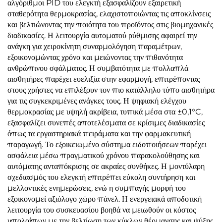
αλγόριθμοι PID του ελεγκτή εξασφαλίζουν εξαιρετική
σταθερότητα θερμοκρασίας, ελαχιστοποιώντας τις αποκλίνσεις
και βελτιώνοντας την ποιότητα του προϊόντος στις βιομηχανικές
διαδικασίες. Η λειτουργία αυτοματού ρύθμισης αφαιρεί την
ανάγκη για χειροκίνητη συναρμολόγηση παραμέτρων,
εξοικονομώντας χρόνο και μειώνοντας την πιθανότητα
ανθρώπινου σφάλματος. Η συμβατότητα με πολλαπλά
αισθητήρες παρέχει ευελιξία στην εφαρμογή, επιτρέποντας
στους χρήστες να επιλέξουν τον πιο κατάλληλο τύπο αισθητήρα
για τις συγκεκριμένες ανάγκες τους. Η ψηφιακή ελέγχου
θερμοκρασίας με υψηλή ακρίβεια, τυπικά μέσα στα ±0,1°C,
εξασφαλίζει συνεπές αποτελέσματα σε κρίσιμες διαδικασίες
όπως τα εργαστηριακά πειράματα και την φαρμακευτική
παραγωγή. Το εξοικειωμένο σύστημα ειδοποιήσεων παρέχει
ασφάλεια μέσω πραγματικού χρόνου παρακολούθησης και
αυτόματης ανταπόκρισης σε ακραίες συνθήκες. Η μοντύλαρη
σχεδιασμός του ελεγκτή επιτρέπει εύκολη συντήρηση και
μελλοντικές ενημερώσεις, ενώ η συμπαγής μορφή του
εξοικονομεί αξιόλογο χώρο πάνελ. Η ενεργειακά αποδοτική
λειτουργία του συσκευασίου βοηθά να μειωθούν οι κόστος
υπολοίπων με την βελτίωση των κύκλων θέρμανσης και ψύξης.