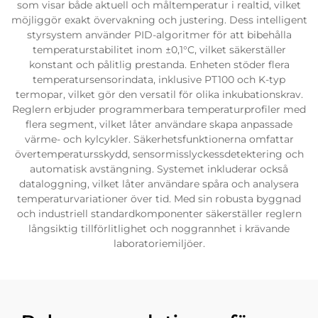
som visar både aktuell och måltemperatur i realtid, vilket
möjliggör exakt övervakning och justering. Dess intelligent
styrsystem använder PID-algoritmer för att bibehålla
temperaturstabilitet inom ±0,1°C, vilket säkerställer
konstant och pålitlig prestanda. Enheten stöder flera
temperatursensorindata, inklusive PT100 och K-typ
termopar, vilket gör den versatil för olika inkubationskrav.
Reglern erbjuder programmerbara temperaturprofiler med
flera segment, vilket låter användare skapa anpassade
värme- och kylcykler. Säkerhetsfunktionerna omfattar
övertemperatursskydd, sensormisslyckessdetektering och
automatisk avstängning. Systemet inkluderar också
dataloggning, vilket låter användare spåra och analysera
temperaturvariationer över tid. Med sin robusta byggnad
och industriell standardkomponenter säkerställer reglern
långsiktig tillförlitlighet och noggrannhet i krävande
laboratoriemiljöer.