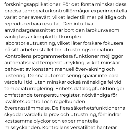
forskningsapplikationer. För det första minskar dess
precisa temperaturkontrollförmågor experimentella
variationer avsevärt, vilket leder till mer pålitliga och
reproducerbara resultat. Den intuitiva
användargränssnittet tar bort den lärokurva som
vanligtvis är kopplad till komplex
laboratorieutrustning, vilket låter forskare fokusera
på sitt arbete i stället för utrustningsoperation.
Kontrollens programmerbara funktioner möjliggör
automatiserad temperaturcykling, vilket minskar
behovet av konstant manuell övervakning och
justering. Denna automatisering sparar inte bara
värdefull tid, utan minskar också mänskliga fel vid
temperaturreglering. Enhets dataloggfunktion ger
omfattande temperaturregister, nödvändiga för
kvalitetskontroll och regelbunden
överensstämmelse. De flera säkerhetsfunktionerna
skyddar värdefulla prov och utrustning, förhindrar
kostsamma olyckor och experimentella
misslyckanden. Kontrollens versatilitet hanterar