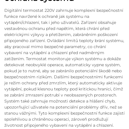
Digitální termostat 220V zahrnuje komplexní bezpečnostní
funkce navržené k ochraně jak systému na
vytápění/chlazení, tak i jeho uživatelů. Zařízení obsahuje
vestavěnou ochranu před napětím, která chrání před
elektrickými výkyvy a přetížením, zabráněním poškození
připojeného zařízení. Ovládání limitů teploty brání systému,
aby pracoval mimo bezpečné parametry, co chrání
vybavení na vytápění a chlazení před nadměrným
zatížením. Termostat monitoruje výkon systému a dokáže
detekovat neobvyklé operace, automaticky vypne systém,
pokud je to nutné, aby se zabránilo potenciální škodě nebo
bezpečnostním rizikům. Dalšími bezpečnostními funkcemi
je režim ochrany před zmrzlím, který automaticky aktivuje
vytápění, pokud klesnou teploty pod kritickou hranici, čímž
se zabrání zmrazení potrubí v neobsazených prostorech.
Systém také zahrnuje možnosti detekce a hlášení chyb,
upozorňující uživatele na potenciální problémy dřív, než se
stanou vážnými. Tyto komplexní bezpečnostní funkce zajistí
spolehlivou a chráněnou operaci, zároveň prodlužují
životnost připojeného vybavení na vytápění a chlazení.