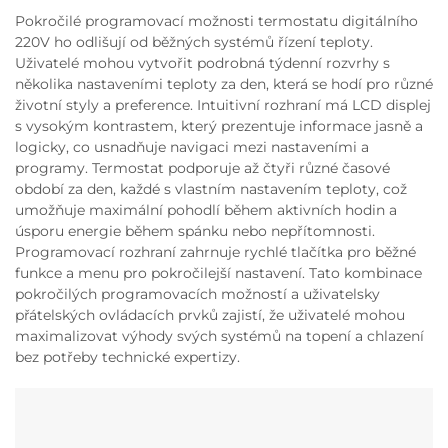
Pokročilé programovací možnosti termostatu digitálního
220V ho odlišují od běžných systémů řízení teploty.
Uživatelé mohou vytvořit podrobná týdenní rozvrhy s
několika nastaveními teploty za den, která se hodí pro různé
životní styly a preference. Intuitivní rozhraní má LCD displej
s vysokým kontrastem, který prezentuje informace jasně a
logicky, co usnadňuje navigaci mezi nastaveními a
programy. Termostat podporuje až čtyři různé časové
období za den, každé s vlastním nastavením teploty, což
umožňuje maximální pohodlí během aktivních hodin a
úsporu energie během spánku nebo nepřítomnosti.
Programovací rozhraní zahrnuje rychlé tlačítka pro běžné
funkce a menu pro pokročilejší nastavení. Tato kombinace
pokročilých programovacích možností a uživatelsky
přátelských ovládacích prvků zajistí, že uživatelé mohou
maximalizovat výhody svých systémů na topení a chlazení
bez potřeby technické expertizy.