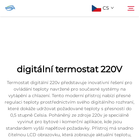
CS
Informace o nás
Hledat
Produkty
digitální termostat 220V
Kontaktujte nás
Termostat digitální 220v představuje inovativní řešení pro
ovládání teploty navržené pro současné systémy na
vytápění a chlazení. Tento moderní přístroj nabízí přesné
regulaci teploty prostřednictvím svého digitálního rozhraní,
které dokáže udržovat požadované teploty s přesností do
0,5 stupně Celsia. Poháněný ze zdroje 220v je speciálně
vyvinut pro bytové i komerční aplikace, kde jsou
standardem vyšší napěťové požadavky. Přístroj má snadno
čitelnou LCD obrazovku, která zobrazuje aktuální teplotu,