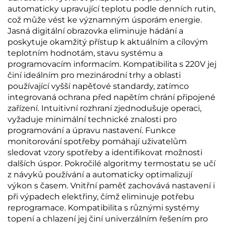
automaticky upravující teplotu podle denních rutin,
což může vést ke významným úsporám energie.
Jasná digitální obrazovka eliminuje hádání a
poskytuje okamžitý přístup k aktuálním a cílovým
teplotním hodnotám, stavu systému a
programovacím informacím. Kompatibilita s 220V jej
činí ideálním pro mezinárodní trhy a oblasti
používající vyšší napěťové standardy, zatímco
integrovaná ochrana před napětím chrání připojené
zařízení. Intuitivní rozhraní zjednodušuje operaci,
vyžaduje minimální technické znalosti pro
programování a úpravu nastavení. Funkce
monitorování spotřeby pomáhají uživatelům
sledovat vzory spotřeby a identifikovat možnosti
dalších úspor. Pokročilé algoritmy termostatu se učí
z návyků používání a automaticky optimalizují
výkon s časem. Vnitřní paměť zachovává nastavení i
při výpadech elektřiny, čímž eliminuje potřebu
reprogramace. Kompatibilita s různými systémy
topení a chlazení jej činí univerzálním řešením pro