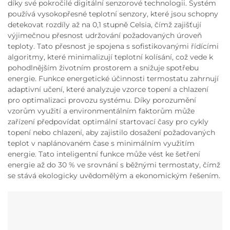
díky své pokročilé digitální senzorové technologii. Systém
používá vysokopřesné teplotní senzory, které jsou schopny
detekovat rozdíly až na 0,1 stupně Celsia, čímž zajišťují
výjimečnou přesnost udržování požadovaných úroveň
teploty. Tato přesnost je spojena s sofistikovanými řídícími
algoritmy, které minimalizují teplotní kolísání, což vede k
pohodlnějším životním prostorem a snižuje spotřebu
energie. Funkce energetické účinnosti termostatu zahrnují
adaptivní učení, které analyzuje vzorce topení a chlazení
pro optimalizaci provozu systému. Díky porozumění
vzorům využití a environmentálním faktorům může
zařízení předpovídat optimální startovací časy pro cykly
topení nebo chlazení, aby zajistilo dosažení požadovaných
teplot v naplánovaném čase s minimálním využitím
energie. Tato inteligentní funkce může vést ke šetření
energie až do 30 % ve srovnání s běžnými termostaty, čímž
se stává ekologicky uvědomělým a ekonomickým řešením.