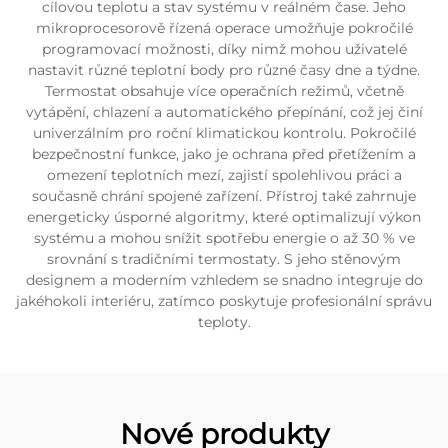
cílovou teplotu a stav systému v reálném čase. Jeho
mikroprocesorově řízená operace umožňuje pokročilé
programovací možnosti, díky nimž mohou uživatelé
nastavit různé teplotní body pro různé časy dne a týdne.
Termostat obsahuje více operačních režimů, včetně
vytápění, chlazení a automatického přepínání, což jej činí
univerzálním pro roční klimatickou kontrolu. Pokročilé
bezpečnostní funkce, jako je ochrana před přetížením a
omezení teplotních mezí, zajistí spolehlivou práci a
současně chrání spojené zařízení. Přístroj také zahrnuje
energeticky úsporné algoritmy, které optimalizují výkon
systému a mohou snížit spotřebu energie o až 30 % ve
srovnání s tradičními termostaty. S jeho stěnovým
designem a moderním vzhledem se snadno integruje do
jakéhokoli interiéru, zatímco poskytuje profesionální správu
teploty.
Nové produkty