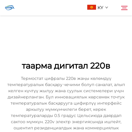
KY
Биз жөнүндө
Издөө
Продукциялар
таарма дигитал 220в
Бизге Байланыш
Термостат цифралы 220в жаңы көлөмдүү
температуралык басқару чечими болуп саналат, алып
келген күчтүү жылуу жана суулык системелери үчүн
дизайнерланган. Бул инновациялык көрсөмөк точтук
температуралык басқарууга цифирлүү интерфейс
аркылуу мүмкүнчилеги берет, керек
температураларды 0.5 градус Цельсиюда даярдап
сактоо мүмкүн. 220v электр энергиясында иштейт,
ошентип резиденциалдык жана коммерциялык