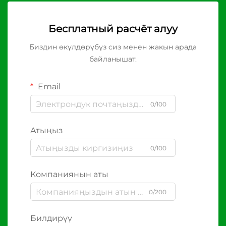
Бесплатный расчёт алуу
Биздин өкүлдөрүбүз сиз менен жакын арада
байланышат.
Email
0/100
Атыңыз
0/100
Компаниянын аты
0/200
Билдирүү