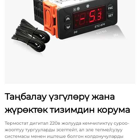
Таңбалау үзгүлөрү жана
жүрөктөк тизимдин корума
Термостат дигитал 220в жолууда кемчиликтүү суроо-
жооптуу тургууларды эсептейт, ал эле тепме/сузуу
системасы менен иштеше болгон колдонучуларды