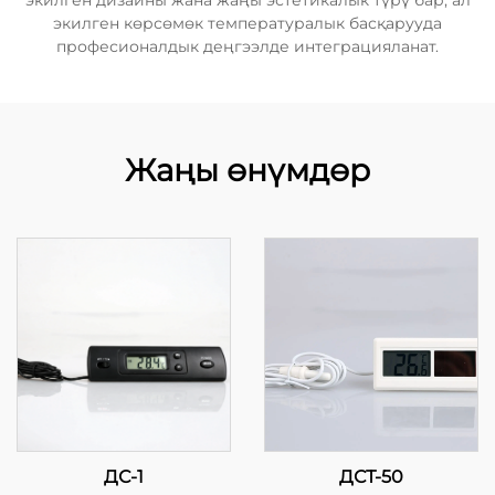
экилген дизайны жана жаңы эстетикалык түрү бар, ал
экилген көрсөмөк температуралык басқарууда
професионалдык деңгээлде интеграцияланат.
Жаңы өнүмдөр
ДС-1
ДСТ-50