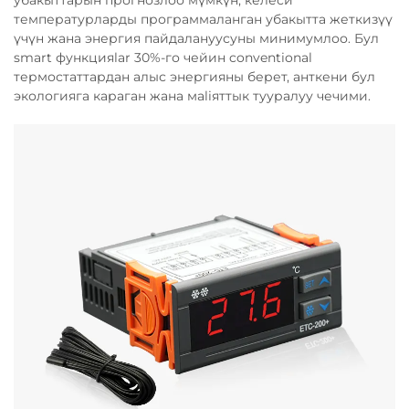
убакыттарын прогнозлоо мүмкүн, келеси
температурларды программаланган убакытта жеткизүү
үчүн жана энергия пайдалануусуны минимумлоо. Бул
smart функцияlar 30%-го чейин conventional
термостаттардан алыс энергияны берет, анткени бул
экологияга караган жана мaliяттык тууралуу чечими.