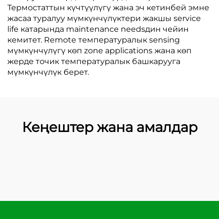
Термостаттын күчтүүлүгү жана эч кетинбей эмне
жасаа туралуу мүмкүнчүлүктери жакшы service
life катарында maintenance needsдин чейин
кемитет. Remote температуралык sensing
мүмкүнчүлүгү көп zone applications жана көп
жерде точик температуралык башкарууга
мүмкүнчүлүк берет.
Кеңештер жана амалдар