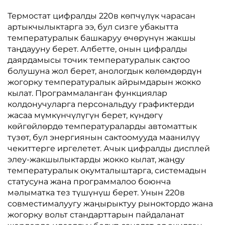
Термостат цифралды 220в көпчүлүк чарасан
артыкчылыктарга ээ, бул сизге убакытта
температуралык башкаруу өчөрүнүн жакшы
таңдаууну берет. Албетте, онын цифралды
даярдамысы точик температуралык сақтоо
болушуна жол берет, анологдык көлөмдөрдүн
жогорку температуралык айрымдарын жокко
кылат. Программаланган функциялар
колдонучуларга персональдуу графиктерди
жасаа мүмкүнчүлүгүн берет, күндөгү
көйгөйлөрдө температураларды автоматтык
түзөт, бул энергиянын сактоомууда маанилүү
чекиттерге иргелетет. Ачык цифралды дисплей
элеу-жакшылыктарды жокко кылат, жаңgy
температуралык окумталыштарга, системадын
статусуна жана программалоо боюнча
мәлыматка тез түшүнүш берет. Унын 220в
совместималуугу жаңырыктуу рыноктордо жана
жогорку вольт стандарттарын пайдаланат