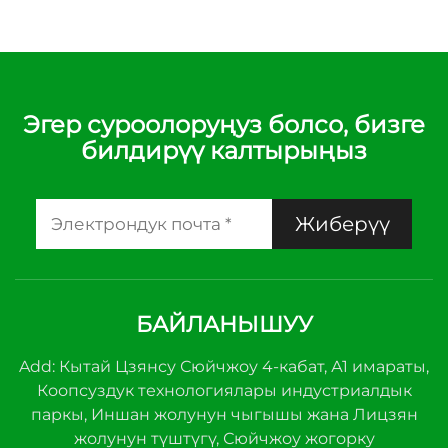
Эгер суроолоруңуз болсо, бизге
билдирүү калтырыңыз
Жиберүү
БАЙЛАНЫШУУ
Add: Кытай Цзянсу Сюйчжоу 4-кабат, А1 имараты,
Коопсуздук технологиялары индустриалдык
паркы, Иншан жолунун чыгышы жана Лицзян
жолунун түштүгү, Сюйчжоу жогорку