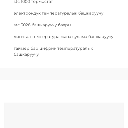
stc 1000 термостат
электрондук температуралык башкаруучу
stc 3028 башкаруучу баары
дигитал температура жана сулама башкаруучу
таймер бар цифрик температуралык
башкаруучу