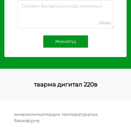
0/1000
Жөнөтүү
таарма дигитал 220в
микрокомпьютердик температуралык
башкаруучу