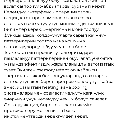
жерлерде идеалдуу болуп саналат, ал экилген
вольт сактоочуу жабдыктарды суранып көрөт.
Көлөмдүү интерфейсы операцияларды
жеңилдетет, программалоо жана созоо
сааттарын өзгөртүү үчүн минималды техникалык
билимдер керек. Энергиянын мониторлуу
функцыйдары колдонучуларга сарып көчүнүн
паттерндерин топтоо жана кошумча
сактоомуулорду табуу үчүн жол берет.
Термостаттын продвинут алгоритмдары
пайдалануу паттерндеринен окуй алат, убакытка
жакында эфективдүү жарыяланышты автоматтык
түзөт. Экилген memory retention жабдыгы
энергиянын жок болгондуктарында сааттарды
сактоо үчүн жол берет, программалоо үчүн кайра
эмес. Убакыттын heating жана cooling
системаларымен совместималуугу көпчүлүк
өчөрүнүн үчүн көлөмдүү чечим болуп саналат.
Орнатуу жеңил, бирок стандарттык wire
протоколдору менен жана basic
инструменттерди керектүү деп көрөт.