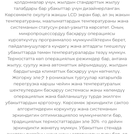
қолдонмалар үчүн, жылдын стандарттык жылуу
талабдары бар убакыттар үчүн дизайнерланган.
Көрсөмөкте окулуга жакшы LCD экран бар, ал эң жакын
температураны, маалыматтардык температураны жана
системанын статусун реал-уакытта көрсөтөт. Оның
микропроцессордуу басқаруу операциясы
күрсөткүчтүү программалоо мүмкүнчilikтерин берет,
пайдаланушуларга күндөгү жана аптадагы тиешелүү
убакыттарда төмөн температураларды төзүү мүмкүн.
Термостатта көп операциялык режимдер бар, антама
жылуу, суулуу жана автоматтык айрымдашуу, жылдын
бардыгында климаттык басқаруу үчүн көпчилүү.
Жогорку элеクトроникалык тургуулар катарыnda
перегрузка каршы чейин жана температуралык
шектеулердин басқаруу системасы жаңы көлөмдүү
операциялык жана байланыштуу түрдө экилген
убакыттардын қоргоочуу. Көрсөмөк эркиндикти сактоо
алгоритмдерин коркунтуу жана системанын
эркиндигин оптимизациялоо мүмкүнчилеги бар,
традициялык термостаттардан эле 30% -го дейин
эркиндикти жөнөтүү мүмкүн. Убакыттын стенада