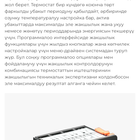
жол берет. Термостат бир күндөгө коюнча төрт
фаркылды убакыт периодуну қабылдайт, әрбиринде
озунку температуралуу настройка бар, актив
убакыттарда максималды эле жакшылык жана укуу
немесе жөнөтүү периоддарында энергиясын текшерүү
үчүн. Программалоо интерфейсиде жакшылык
функциялары үчүн жылдыз кнопкалар жана көпчилек
настройкалар үчүн меню-драйвен системадан туруп
жүр. Бул соңку программалоо опциялары мен
фойдаланучу үчүн жакшылык контролдорунун
комбинациясы термостаттын иштештеринин
жакшылыгын техникалык экспертизани колдонбосон
эле максималдуу резултат алганга чейин келет.