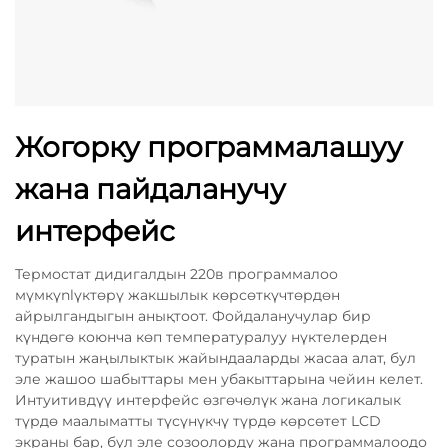
Жогорку программалашуу
жана пайдаланучу
интерфейс
Термостат дидигалдын 220в программалоо
мүмкүnlүктөрү жакшылык көрсөткүчтөрдөн
айрылгандыгын анықтоот. Фойдаланучулар бир
күндөгө коюнча көп температуралуу нүктелерден
туратын жаңылыктык жайындааларды жасаа алат, бул
эле жашоо шабыттары мен убакыттарына чейин келет.
Интуитивдүү интерфейс өзгөчөлүк жана логикалык
түрдө маалыматты түсүнүкчү түрдө көрсөтет LCD
экраны бар, бул эле созоолорду жана программалоодо