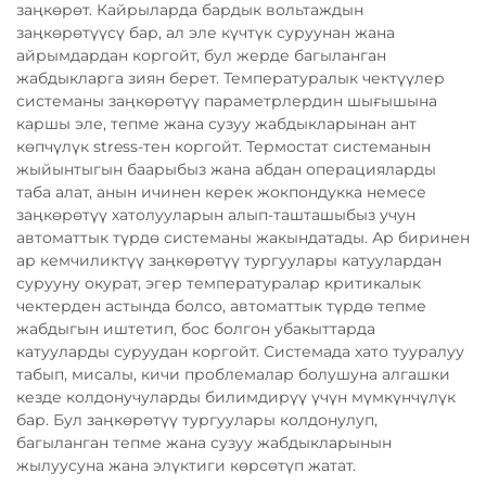
заңкөрөт. Кайрыларда бардык вольтаждын
заңкөрөтүүсү бар, ал эле күчтүк суруунан жана
айрымдардан коргойт, бул жерде багыланган
жабдыкларга зиян берет. Температуралык чектүүлер
системаны заңкөрөтүү параметрлердин шығышына
каршы эле, тепме жана сузуу жабдыкларынан ант
көпчүлүк stress-тен коргойт. Термостат системанын
жыйынтыгын баарыбыз жана абдан операцияларды
таба алат, анын ичинен керек жокпондукка немесе
заңкөрөтүү хатолууларын алып-ташташыбыз учун
автоматтык түрдө системаны жакындатады. Ар биринен
ар кемчиликтүү заңкөрөтүү тургуулары катуулардан
сурууну окурат, эгер температуралар критикалык
чектерден астында болсо, автоматтык түрдө тепме
жабдыгын иштетип, бос болгон убакыттарда
катууларды суруудан коргойт. Системада хато тууралуу
табып, мисалы, кичи проблемалар болушуна алгашки
кезде колдонучуларды билимдирүү үчүн мүмкүнчүлүк
бар. Бул заңкөрөтүү тургуулары колдонулуп,
багыланган тепме жана сузуу жабдыкларынын
жылуусуна жана элүктиги көрсөтүп жатат.