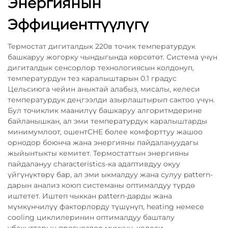
Энергиянын
Эффициенттүүлүгү
Термостат дигиталдык 220в точик температурдук
башкаруу жогорку чындыгында көрсөтөт. Система үчүн
дигиталдык сенсорлор технологиясын колдонуп,
температурдун тез каралыштарын 0.1 градус
Цельсиюга чейин аныктай алабыз, мисалы, келеси
температурдук деңгээлди азырлаштырып сактоо үчүн.
Бул точиклик маанилүү башкаруу алгоритмдерине
байланышкан, ал эми температурдук каралыштарды
минимумлоот, ошентCHE более комфорттуу жашоо
орнодор боюнча жана энергияны пайдалануудагы
жыйынтыкты кемитет. Термостаттын энергияны
пайдалануу characteristics-ка адаптивдуу окуу
үйгүнүктөрү бар, ал эми ыкмалдуу жана сулуу pattern-
дарын анализ коюп системаны оптималдуу түрдө
иштетет. Иштеп чыккан pattern-дарды жана
мүмкүнчилүү факторлорду түшүнүп, heating немесе
cooling циклилеринин оптималдуу башталу