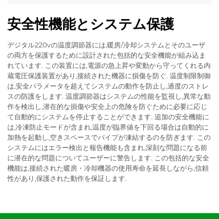
安全性機能とシステム保護
デジタル220vの温度調節器には,暖房/冷却システムとそのユーザ
の両方を保護するために設計された包括的な安全機能が組み込ま
れています. この装置には,電源の急上昇や変動から守ってくれる内
蔵電圧保護装置があり,接続された機器に損傷を防ぐ. 温度制限制御
は,安全パラメータを超えてシステムの動作を防止し,過度のストレ
スの防護をします. 温度調節器はシステムの性能を監視し,異常な動
作を検出し,潜在的な損傷や安全上の危険を防ぐために必要に応じ
て自動的にシステムを停止することができます. 追加の安全機能に
は,冷凍防止モードが含まれ,温度が臨界値を下回る場合は自動的に
加熱を起動し,空きスペースでパイプが凍結するのを防ぎます. この
システムにはエラー検出と報告機能も含まれ,深刻な問題になる前
に潜在的な問題についてユーザーに警告します. この包括的な安全
機能は,接続された暖房・冷却機器の使用寿命を延長しながら,信頼
性があり,保護された動作を保証します.