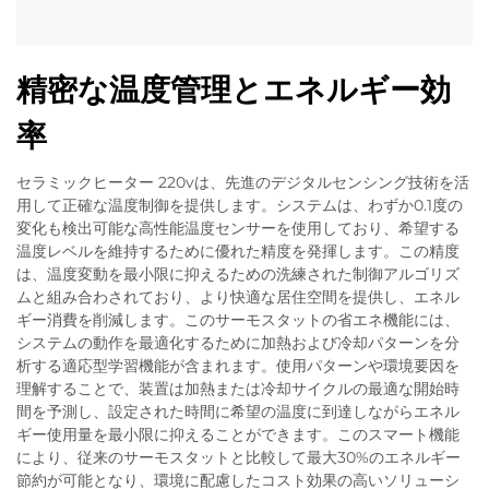
精密な温度管理とエネルギー効
率
セラミックヒーター 220vは、先進のデジタルセンシング技術を活
用して正確な温度制御を提供します。システムは、わずか0.1度の
変化も検出可能な高性能温度センサーを使用しており、希望する
温度レベルを維持するために優れた精度を発揮します。この精度
は、温度変動を最小限に抑えるための洗練された制御アルゴリズ
ムと組み合わされており、より快適な居住空間を提供し、エネル
ギー消費を削減します。このサーモスタットの省エネ機能には、
システムの動作を最適化するために加熱および冷却パターンを分
析する適応型学習機能が含まれます。使用パターンや環境要因を
理解することで、装置は加熱または冷却サイクルの最適な開始時
間を予測し、設定された時間に希望の温度に到達しながらエネル
ギー使用量を最小限に抑えることができます。このスマート機能
により、従来のサーモスタットと比較して最大30%のエネルギー
節約が可能となり、環境に配慮したコスト効果の高いソリューシ