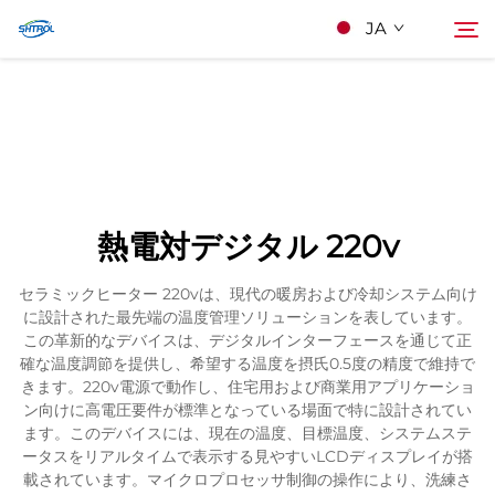
JA
私たちについて
検索
製品
熱電対デジタル 220v
連絡する
セラミックヒーター 220vは、現代の暖房および冷却システム向け
に設計された最先端の温度管理ソリューションを表しています。
この革新的なデバイスは、デジタルインターフェースを通じて正
確な温度調節を提供し、希望する温度を摂氏0.5度の精度で維持で
きます。220v電源で動作し、住宅用および商業用アプリケーショ
ン向けに高電圧要件が標準となっている場面で特に設計されてい
ます。このデバイスには、現在の温度、目標温度、システムステ
ータスをリアルタイムで表示する見やすいLCDディスプレイが搭
載されています。マイクロプロセッサ制御の操作により、洗練さ