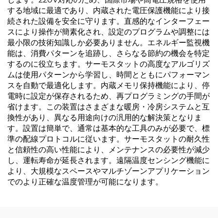
する地域に最適であり、内蔵された電圧保護機能により接
続された設備を安全に守ります。直感的なインターフェー
スにより操作が簡素化され、設定のプログラムや調整には
最小限の技術知識しか必要ありません。エネルギー監視機
能は、消費パターンを追跡し、さらなる節約の機会を特定
するのに役立ちます。サーモスタットの高度なアルゴリズ
ムは使用パターンから学習し、時間とともにパフォーマン
スを自動で最適化します。内蔵メモリ保持機能により、停
電時に設定が保存されるため、再プログラミングの手間が
省けます。この装置はさまざまな暖房・冷房システムと互
換性があり、異なる用途向けの汎用的な解決策となりま
す。設置は簡単で、通常は基本的な工具のみが必要で、標
準の配線プロトコルに従います。サーモスタットの耐久性
と信頼性の高い性能により、メンテナンスの必要性が減少
し、運転寿命が延長されます。遠隔温度センシング機能に
より、大規模なスペースやマルチゾーンアプリケーション
でのより正確な温度管理が可能になります。