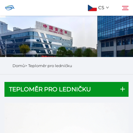
CS
Informace o nás
Hledat
Produkty
Domů>
Teploměr pro ledničku
Kontaktujte nás
TEPLOMĚR PRO LEDNIČKU