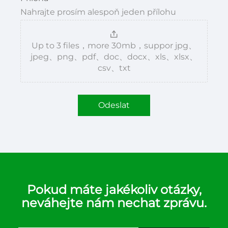
Nahrajte prosím alespoň jeden přílohu
Up to 3 files，more 30mb，suppor jpg、
jpeg、png、pdf、doc、docx、xls、xlsx、
csv、txt
Odeslat
Pokud máte jakékoliv otázky,
neváhejte nám nechat zprávu.