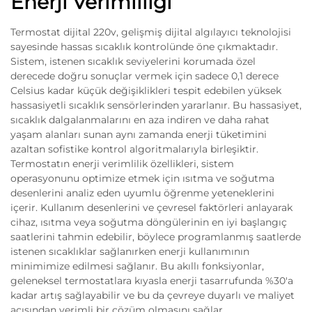
Enerji Verimliliği
Termostat dijital 220v, gelişmiş dijital algılayıcı teknolojisi
sayesinde hassas sıcaklık kontrolünde öne çıkmaktadır.
Sistem, istenen sıcaklık seviyelerini korumada özel
derecede doğru sonuçlar vermek için sadece 0,1 derece
Celsius kadar küçük değişiklikleri tespit edebilen yüksek
hassasiyetli sıcaklık sensörlerinden yararlanır. Bu hassasiyet,
sıcaklık dalgalanmalarını en aza indiren ve daha rahat
yaşam alanları sunan aynı zamanda enerji tüketimini
azaltan sofistike kontrol algoritmalarıyla birleşiktir.
Termostatın enerji verimlilik özellikleri, sistem
operasyonunu optimize etmek için ısıtma ve soğutma
desenlerini analiz eden uyumlu öğrenme yeteneklerini
içerir. Kullanım desenlerini ve çevresel faktörleri anlayarak
cihaz, ısıtma veya soğutma döngülerinin en iyi başlangıç
saatlerini tahmin edebilir, böylece programlanmış saatlerde
istenen sıcaklıklar sağlanırken enerji kullanımının
minimimize edilmesi sağlanır. Bu akıllı fonksiyonlar,
geleneksel termostatlara kıyasla enerji tasarrufunda %30'a
kadar artış sağlayabilir ve bu da çevreye duyarlı ve maliyet
açısından verimli bir çözüm olmasını sağlar.