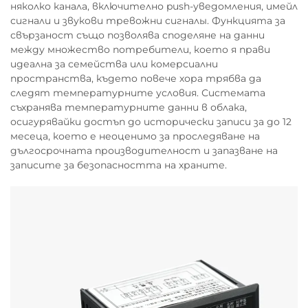
няколко канала, включително push-уведомления, имейл
сигнали и звукови тревожни сигналы. Функцията за
свързаност също позволява споделяне на данни
между множество потребители, което я прави
идеална за семейства или комерсиални
пространства, където повече хора трябва да
следят температурните условия. Системата
съхранява температурните данни в облака,
осигурявайки достъп до исторически записи за до 12
месеца, което е неоценимо за проследяване на
дългосрочната производителност и запазване на
записите за безопасността на храните.