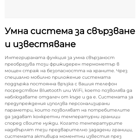
Умна система за свързване
и известяване
Интегрираната функция за умна свързаност
преобразува този фрижидерен термометър в
мощен страж на безопасността на храните. Чрез
специално мобилно приложение системата
поддържа постоянна връзка с вашия телефон
посредством Bluetooth или WiFi, което позволява да
наблюдавате отдалеч от къде и да е. Системата за
предупреждения използва персонализирани
параметри, които позволяват на потребителите
да задават конкретни температурни граници
според своите нужди. Когато температурите
надхвърлят тези предварително зададени граници,
системата активира моментни известия през