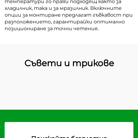
температури го прави подходящ както за
хладилник, така и за мразилник. Включните
опции за монтиране предлагат гъвкавост при
разположението, гарантирайки оптимално
позициониране за точни четения.
Съвети и трикове