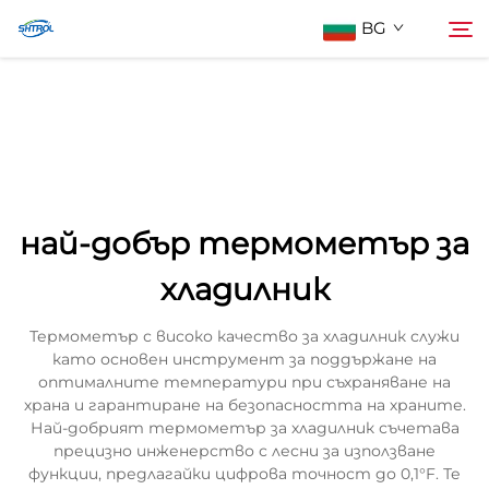
BG
За нас
Търсене
Продукти
най-добър термометър за
Контактирайте Нас
хладилник
Термометър с високо качество за хладилник служи
като основен инструмент за поддържане на
оптималните температури при съхраняване на
храна и гарантиране на безопасността на храните.
Най-добрият термометър за хладилник съчетава
прецизно инженерство с лесни за използване
функции, предлагайки цифрова точност до 0,1°F. Те