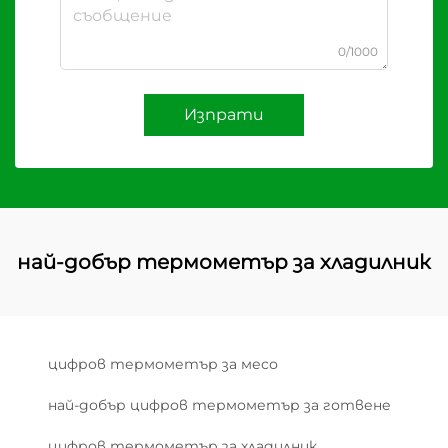
0/1000
Изпрати
най-добър термометър за хладилник
цифров термометър за месо
най-добър цифров термометър за готвене
цифров термометър за хладилник