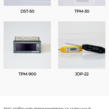
DST-50
TPM-30
TPM-900
JDP-22
Най-добрият термометър за хладилник