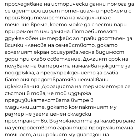
проследяване на исторически данни помога да
се идентифицират потенциални проблеми с
производителността на хладилника с
течение време, което може да спести пари
при ремонт или замяна. Потребителят
дружелюбен интерфейс го прави достъпен за
всички членове на семейството, докато
големият екран осигурява лесна видимост
дори при слабо осветление. Дългият срок на
ползване на батерията намалява нуждите за
поддръжка, а предупреждението за слаба
батерия предотвратява неочаквани
изключвания. Дюрацията на термометъра се
състои в това, че той издържа
предизвикателствата вътре в
хладилниците, докато компактният му
размер не заема ценен складски
пространство. Възможността за калибриране
на устройството гарантира продължителна
точност, а широкият му диапазон на