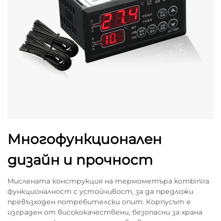
Многофункционален
дизайн и прочност
Мислената конструкция на термометъра kombinira
функционалност с устойчивост, за да предложи
превъзходен потребителски опит. Корпусът е
изграден от висококачествени, безопасни за храна