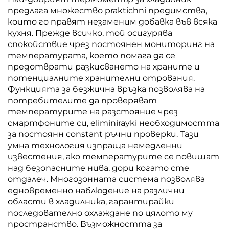
предлага множество praktichni предимства,
които го правят незаменим добавка във всяка
кухня. Прежде всичко, той осигурява
спокойствие чрез постоянен мониторинг на
температурата, което помага да се
предотврати разкисването на храните и
потенциалните хранителни отрования.
Функцията за безжична връзка позволява на
потребителите да проверяват
температурите на разстояние чрез
смартфоните си, eliminirayki необходимостта
за постоянн constant ръчни проверки. Тази
умна технология изпраща немедленни
известения, ако температурите се повишат
над безопасните нива, дори когато сте
отдалеч. Многозонната система позволява
едновременно наблюдение на различни
области в хладилника, гарантирайки
последователно охлаждане по цялото му
пространство. Възможността за