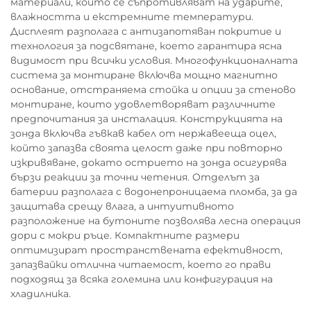
материали, които се съпротивляват на ударите,
влажността и екстремните температури.
Дисплеят разполага с антизапотяван покритие и
технология за подсвятане, което гарантира ясна
видимост при всички условия. Многофункционалната
система за монтиране включва мощно магнитно
основание, отстраняема стойка и опции за стеново
монтиране, които удовлетворяват различните
предпочитания за инсталация. Конструкцията на
зонда включва гъвкав кабел от нержавееща оцел,
който запазва своята целост даже при повторно
изкривяване, докато острието на зонда осигурява
бързи реакции за точни четения. Отделът за
батерии разполага с водонепроницаема пломба, за да
защитава срещу влага, а интуитивното
разположение на бутоните позволява лесна операция
дори с мокри ръце. Компактните размери
оптимизират пространствената ефективност,
запазвайки отлична читаемост, което го прави
подходящ за всяка големина или конфигурация на
хладилника.