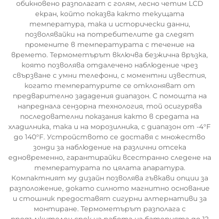
обикновено разполагат с голям, лесно четим LCD
екран, който показва както текущата
температура, така и исторически данни,
позволявайки на потребителите да следят
промените в температурата с течение на
времето. Термометърът включва безжична връзка,
която позволява отдалечено наблюдение чрез
свързване с умни телефони, с моментни известия,
когато температурите се отклоняват от
предварително зададения диапазон. С помощта на
напреднала сензорна технология, той осигурява
последователни показания както в средата на
хладилника, така и на морозилника, с диапазон от -4°F
до 140°F. Устройството се доставя с множество
зонди за наблюдение на различни отсека
едновременно, гарантирайки всестранно следене на
температурата по цялата апаратура.
Компактният му дизайн позволява гъвкави опции за
разположение, докато силното магнитно основание
и стошник предоставят сигурни алтернативи за
монтиране. Термометърът разполага с