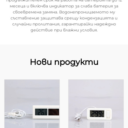
продължителен срок на работа на батерията до 12
месеца и включва индикатор за слаба батерия за
своевремена замяна. Водонепроницаемото му
съставление защитава срещу кондензацията и
случайни пролитания, гарантирайки надеждно
действие при влажни условия.
Нови продукти