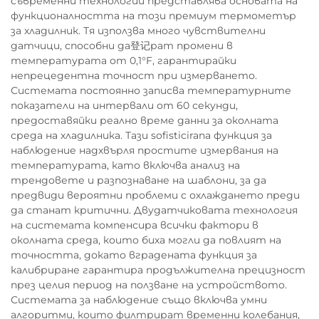
съвременни технологии представлява основата на
функционалността на този премиум термометър
за хладилник. Тя използва много чувствителни
датчици, способни да登记рат промени в
температурата от 0,1°F, гарантирайки
непрецедентна точност при измерването.
Системата постоянно записва температурните
показатели на интервали от 60 секунди,
предоставяйки реално време данни за околната
среда на хладилника. Тази sofisticirana функция за
наблюдение надхвърля простите измервания на
температурата, като включва анализ на
трендовете и разпознаване на шаблони, за да
предвиди вероятни проблеми с охлаждането преди
да станат критични. Двудатчиковата технология
на системата компенсира всички фактори в
околната среда, които биха могли да повлият на
точността, докато вградената функция за
калибриране гарантира продължителна прецизност
през целия период на ползване на устройството.
Системата за наблюдение също включва умни
алгоритми, които филтрират временни колебания,