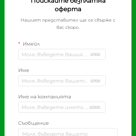
Поискайте безплатна
оферта
Нашият представител ще се свърже с
вас скоро.
Имейл
0/100
Име
0/100
Име на компанията
0/200
Съобщение