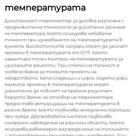
температурата
Дигиталният термометър за духовка разполага с
продължителна технология за дигитално засичане
на температура, която осигурява небивална
точност при измерването на температурата в
кухнята. Високоточните сензори могат да засичат
промени в температурата от 0,1°F, което
гарантира точен контрол на температурата за
изисканите рецепти. Тази степен на точност е
особено важна за тонките проекти на
пекарството, като сладкиши и суфле, където дори
малките промени в температурата могат
значително да повлият на крайния резултат.
Бързото време на отговор на термометъра
предоставя актуализации на температурата в
реално време, което позволява немедленни корекции
при нужда. Двупробовата система позволява
синхронно наблюдение на различни области, което
осигурява равномерно разпределение на топлината
и последователни резултати при готвенето. Този