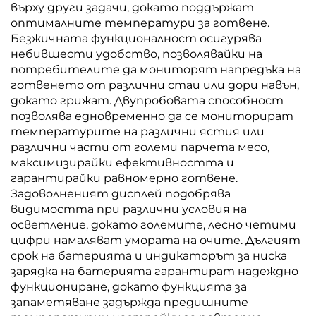
върху други задачи, докато поддържат
оптималните температури за готвене.
Безжичната функционалност осигурява
небившести удобство, позволявайки на
потребителите да мониторят напредъка на
готвенето от различни стаи или дори навън,
докато грижат. Двупробовата способност
позволява едновременно да се мониторират
температурите на различни ястия или
различни части от големи парчета месо,
максимизирайки ефективността и
гарантирайки равномерно готвене.
Задоволненият дисплей подобрява
видимостта при различни условия на
осветление, докато големите, лесно четими
цифри намаляват умората на очите. Дългият
срок на батерията и индикаторът за ниска
зарядка на батерията гарантират надеждно
функциониране, докато функцията за
запаметяване задържда предишните