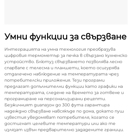
Умни функции за свързване
Интеграцията на умна технология преобразува
цифровия термометър за печка в свързано кухненско
устройство. Блютуз свързването позволява лесно
спарвane с телесма и планшети, което осигурява
отдалечено наблюдение на температурата чрез
потребителски приложения. Тези програми
предлагат допълнителни функции като графики на
температурата, следене на времето за готвене и
програмиране на персонализирани рецепти.
Безжичният диапазон до 300 фута гарантира
надеждно свързване навсякъде по дома, докато пуш
известия уведомяват потребителя, когато се
достигнат целевите температури или ако те
излязат извън предварително зададените граници.