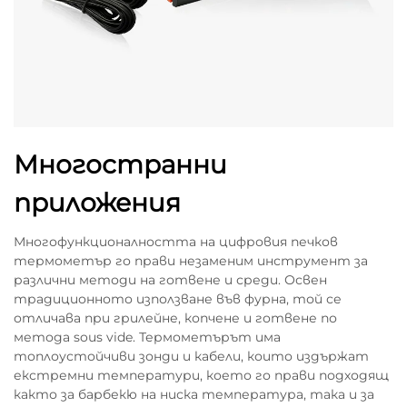
Многостранни
приложения
Многофункционалността на цифровия печков
термометър го прави незаменим инструмент за
различни методи на готвене и среди. Освен
традиционното използване във фурна, той се
отличава при грилейне, копчене и готвене по
метода sous vide. Термометърът има
топлоустойчиви зонди и кабели, които издържат
екстремни температури, което го прави подходящ
както за барбекю на ниска температура, така и за