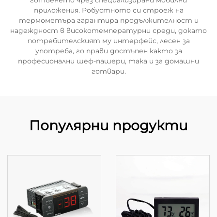
готвенето чрез специализирани мобилни
приложения. Робустното си строеж на
термометъра гарантира продължителност и
надеждност в високотемпературни среди, докато
потребителският му интерфейс, лесен за
употреба, го прави достъпен както за
професионални шеф-пашери, така и за домашни
готвари.
Популярни продукти