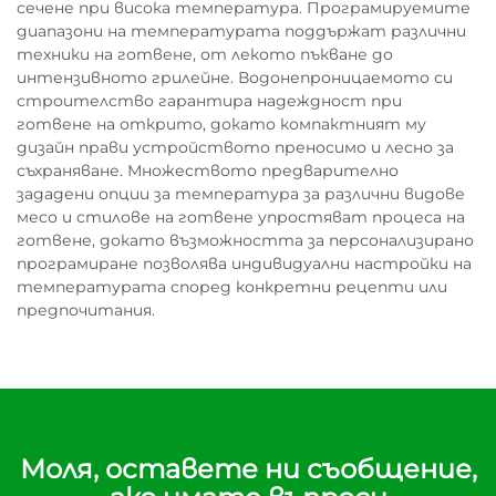
сечене при висока температура. Програмируемите
диапазони на температурата поддържат различни
техники на готвене, от лекото пъкване до
интензивното грилейне. Водонепроницаемото си
строителство гарантира надеждност при
готвене на открито, докато компактният му
дизайн прави устройството преносимо и лесно за
съхраняване. Множеството предварително
зададени опции за температура за различни видове
месо и стилове на готвене упростяват процеса на
готвене, докато възможността за персонализирано
програмиране позволява индивидуални настройки на
температурата според конкретни рецепти или
предпочитания.
Моля, оставете ни съобщение,