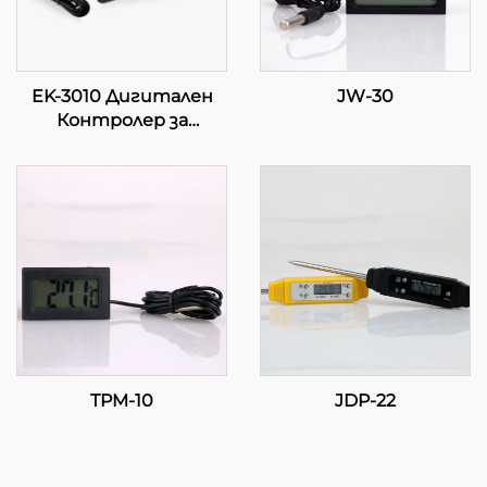
EK-3010 Дигитален
JW-30
Контролер за
Температура:
Прецизност във
Вашите Пръсти
TPM-10
JDP-22