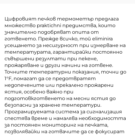
Цифровият печков термометър предлага
множество praktichni предимства, които
значително подобряват опита от
готвенето. Прежде всичко, той eliminira
усещането за несигурност при измерване на
температурата, гарантирайки постоянно
съвършени резултати при пекене,
прожаряване и други начини на готвене.
Точните температурни показания, точни до
1°F, помагат да се предотвратят
недопечените или прекалено прожарени
ястия, особено важно при
подготовкготвенето на месни ястия до
безопасни за хранене температури.
Програмируемата система за сигнализация
спестява време и намалява необходимостта
за постоянен мониторинг на печката,
позволявайки на готвачите да се фокусират