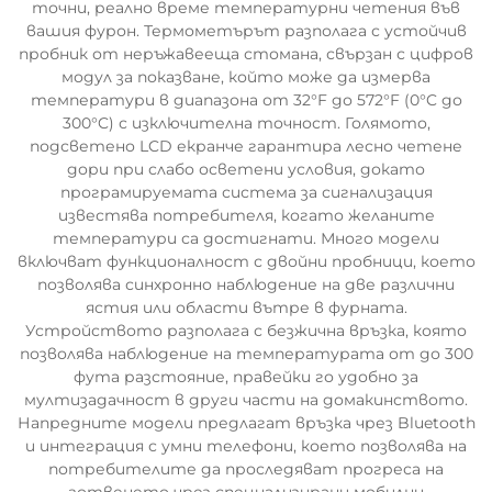
точни, реално време температурни четения във
вашия фурон. Термометърът разполага с устойчив
пробник от неръжавееща стомана, свързан с цифров
модул за показване, който може да измерва
температури в диапазона от 32°F до 572°F (0°C до
300°C) с изключителна точност. Голямото,
подсветено LCD екранче гарантира лесно четене
дори при слабо осветени условия, докато
програмируемата система за сигнализация
известява потребителя, когато желаните
температури са достигнати. Много модели
включват функционалност с двойни пробници, което
позволява синхронно наблюдение на две различни
ястия или области вътре в фурната.
Устройството разполага с безжична връзка, която
позволява наблюдение на температурата от до 300
фута разстояние, правейки го удобно за
мултизадачност в други части на домакинството.
Напредните модели предлагат връзка чрез Bluetooth
и интеграция с умни телефони, което позволява на
потребителите да проследяват прогреса на