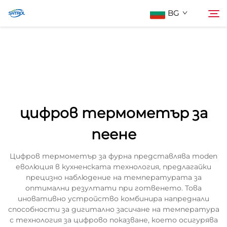
BG
За нас
Търсене
Продукти
цифров термометър за
Контактирайте Нас
пеене
Цифров термометър за фурна представлява moden
еволюция в кухненската технология, предлагайки
прецизно наблюдение на температурата за
оптимални резултати при готвенето. Това
иновативно устройство комбинира напреднали
способности за дигитално засичане на температура
с технология за цифрово показване, което осигурява