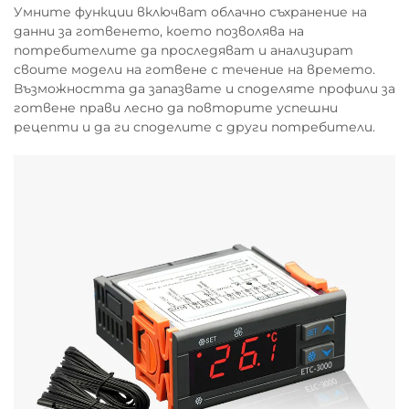
Умните функции включват облачно съхранение на
данни за готвенето, което позволява на
потребителите да проследяват и анализират
своите модели на готвене с течение на времето.
Възможността да запазвате и споделяте профили за
готвене прави лесно да повторите успешни
рецепти и да ги споделите с други потребители.