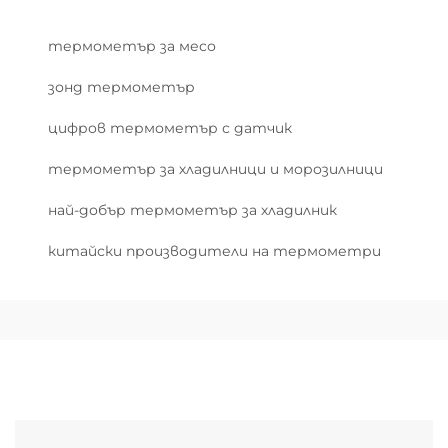
термометър за месо
зонд термометър
цифров термометър с датчик
термометър за хладилници и морозилници
най-добър термометър за хладилник
китайски производители на термометри