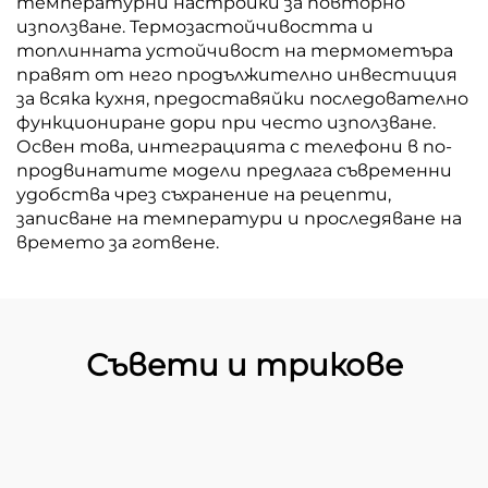
температурни настройки за повторно
използване. Термозастойчивостта и
топлинната устойчивост на термометъра
правят от него продължително инвестиция
за всяка кухня, предоставяйки последователно
функциониране дори при често използване.
Освен това, интеграцията с телефони в по-
продвинатите модели предлага съвременни
удобства чрез съхранение на рецепти,
записване на температури и проследяване на
времето за готвене.
Съвети и трикове