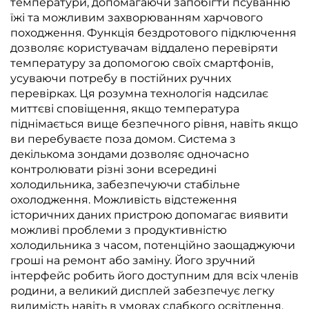
температури, допомагаючи запобігти псуванню
їжі та можливим захворюванням харчового
походження. Функція бездротового підключення
дозволяє користувачам віддалено перевіряти
температуру за допомогою своїх смартфонів,
усуваючи потребу в постійних ручних
перевірках. Ця розумна технологія надсилає
миттєві сповіщення, якщо температура
піднімається вище безпечного рівня, навіть якщо
ви перебуваєте поза домом. Система з
декількома зондами дозволяє одночасно
контролювати різні зони всередині
холодильника, забезпечуючи стабільне
охолодження. Можливість відстеження
історичних даних пристрою допомагає виявити
можливі проблеми з продуктивністю
холодильника з часом, потенційно заощаджуючи
гроші на ремонт або заміну. Його зручний
інтерфейс робить його доступним для всіх членів
родини, а великий дисплей забезпечує легку
видимість навіть в умовах слабкого освітлення.