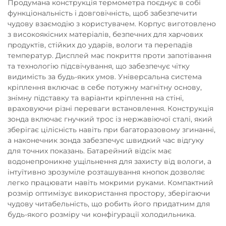
Продумана конструкція термометра поєднує в собі
функціональність і довговічність, щоб забезпечити
чудову взаємодію з користувачем. Корпус виготовлено
з високоякісних матеріалів, безпечних для харчових
продуктів, стійких до ударів, вологи та перепадів
температур. Дисплей має покриття проти запотівання
та технологію підсвічування, що забезпечує чітку
видимість за будь-яких умов. Універсальна система
кріплення включає в себе потужну магнітну основу,
знімну підставку та варіанти кріплення на стіні,
враховуючи різні переваги встановлення. Конструкція
зонда включає гнучкий трос із нержавіючої сталі, який
зберігає цілісність навіть при багаторазовому згинанні,
а наконечник зонда забезпечує швидкий час відгуку
для точних показань. Батарейний відсік має
водонепроникне ущільнення для захисту від вологи, а
інтуїтивно зрозуміле розташування кнопок дозволяє
легко працювати навіть мокрими руками. Компактний
розмір оптимізує використання простору, зберігаючи
чудову читабельність, що робить його придатним для
будь-якого розміру чи конфігурації холодильника.