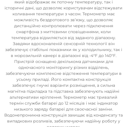
який відображає як поточну температуру, так і
історичні дані, що дозволяє користувачам відстежувати
коливання температури з часом. Термометр має
можливість бездротового зв’язку, що дозволяє
дистанційно контролювати через підключення
смартфона з миттєвими сповіщеннями, коли
температура відхиляється від заданого діапазону.
Завдяки вдосконаленій сенсорній технології він
забезпечує стабільні показники як у холодильнику, так і
в морозильній камері в діапазоні від -4°F до 140°F.
Пристрій оснащено декількома датчиками для
одночасного моніторингу різних відділень,
забезпечуючи комплексне відстеження температури в
усьому приладі. Його компактна конструкція
забезпечує гнучкі варіанти розміщення, а сильна
магнітна підкладка та підставка забезпечують надійні
альтернативи кріплення. Термометр має тривалий
термін служби батареї до 12 місяців і має індикатор
низького заряду батареї для своєчасної заміни.
Водонепроникна конструкція захищає від конденсату та
випадкових розливів, забезпечуючи надійну роботу у