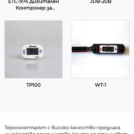
ETC-974 Дигитален
JDB-20B
Контролер за
Температура:
Високопроизводителен,
Прецизен Контрол на
Температурата за
Индустриални
Приложения
TP100
WT-1
Термометърът с високо качество предлага