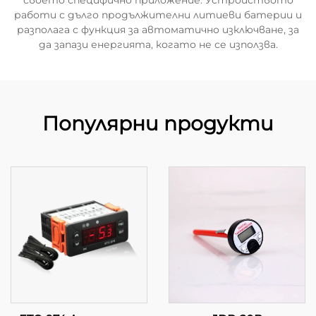
своето специфично приложение. Устройството
работи с дълго продължителни литиеви батерии и
разполага с функция за автоматично изключване, за
да запази енергията, когато не се използва.
Популярни продукти