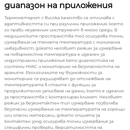
диапазон на приложения
Термометърът с висока качество се отличава с
адаптивността си при различни приложения, което
го прави незаменим инструмент в много среди. В
медицинските пространства той осигурява точни
измервания на тялната температура с минимална
инвазивност, докато неговият режим за измерване
на повърхностна температура е идеален за
индустриални приложения като диагностика на
системи HVAC и мониторинг на безопасността на
храните. Екологичните му възможности за
мониторинг се разширяват до отслежване на
температурата в стаите с функции за
продължително записване на данни, което е идеално
за пространства с контролиран климат. Неговият
режим за безконтактен тип измерване позволява
безопасни измервания на температурата на горещи
или опасни материали, докато опцията за
контактен зонд осигурява точни измервания за
специфични проверки. Версатилността на