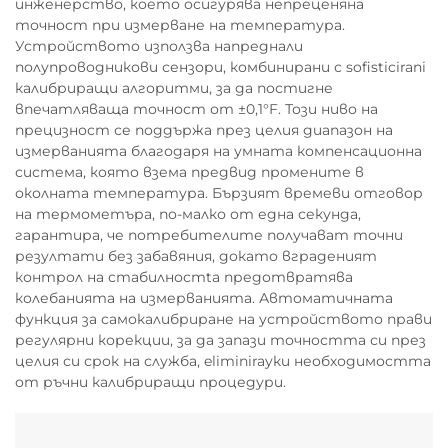
инженерство, което осигурява непреценяна
точност при измерване на температура.
Устройството използва напреднали
полупроводникови сензори, комбинирани с sofisticirani
калибриращи алгоритми, за да постигне
впечатляваща точност от ±0,1°F. Този ниво на
прецизност се поддържа през целия диапазон на
измерванията благодаря на умната компенсационна
система, която взема предвид промените в
околната температура. Бързият времеви отговор
на термометъра, по-малко от една секунда,
гарантира, че потребителите получават точни
резултати без забавяния, докато вграденият
контрол на стабилностta предотвратява
колебанията на измерванията. Автоматичната
функция за самокалибриране на устройството прави
регулярни корекции, за да запази точността си през
целия си срок на служба, eliminirayки необходимостта
от ръчни калибриращи процедури.