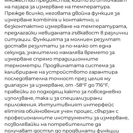
множество предимства, които го отличават
на пазара за измерване на температура.
Прежде всичко, неговата двойна функция за
измерване kombinira и контактно, и
безконтактно измерване на температурата,
предлагайки невиданата гъвкавост в различни
ситуации. Функцията за молниен резултат
доставя резултати за по-малко от една
секунда, значително намалява времето за
измерване спрямо традиционните
термометри. Продвинатата система за
калибриране на устройството гарантира
последователна точност през целия му
диапазон за измерване, от -58°F до 716°F,
правейки го подходящ както за повседневно
използване, така и за специализирани
приложения. Интуитивният интерфейс
eliminira обикновения учен процес, свързан с
професионалните инструменти за измерване,
позволявайки на потребителите да
получават достъп до продвинати функции