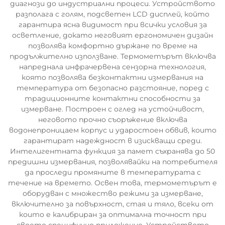
диагнози до индустриални процеси. Устройството
разполага с голям, подсветен LCD дисплей, който
гарантира ясна видимост при всички условия за
осветление, докато неговият ергономичен дизайн
позволява комфортно държане по време на
продължително използване. Термометърът включва
напреднала инфрачервена сензорна технология,
която позволява безконтактни измервания на
температура от безопасно разстояние, поред с
традиционните контактни способности за
измерване. Построен с оглед на устойчивост,
неговото прочно съоръжение включва
водонепроницаем корпус и ударостоен обвив, които
гарантират надеждност в изискващи среди.
Интелигентната функция за памет съхранява до 50
предишни измервания, позволявайки на потребителя
да проследи промяните в температурата с
течение на времето. Освен това, термометърът е
оборудван с множество режими за измерване,
включително за повърхност, стая и тяло, всеки от
които е калибриран за оптимална точност при