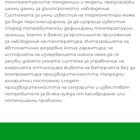
температурните тенденции и модели, предлагайки
ценни данни за дългосрочното наблюдение.
Системата за умни известия на термометъра може
да бъде персонализирана, за да изпраща известия
според потребителски дефинирани температурни
граници, което е важно за критичните приложения
за наблюдение на температура. Интеграцията на
автоматично резервно копие гарантира, че
историята на измерванията никога няма да се
загуби, докато умната система за управление на
енергията оптимизира живота на батерията без да
компрометира производителността. Напредни
алгоритми постоянно следят
производителността на сензорите и известяват
потребителя за всяка нужда от калибриране или
потенциални проблеми.