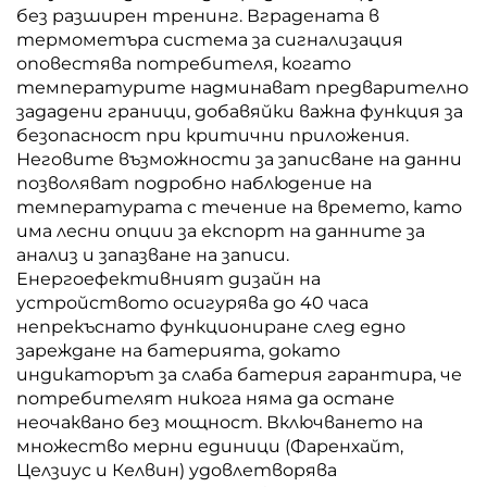
без разширен тренинг. Вградената в
термометъра система за сигнализация
оповестява потребителя, когато
температурите надминават предварително
зададени граници, добавяйки важна функция за
безопасност при критични приложения.
Неговите възможности за записване на данни
позволяват подробно наблюдение на
температурата с течение на времето, като
има лесни опции за експорт на данните за
анализ и запазване на записи.
Енергоефективният дизайн на
устройството осигурява до 40 часа
непрекъснато функциониране след едно
зареждане на батерията, докато
индикаторът за слаба батерия гарантира, че
потребителят никога няма да остане
неочаквано без мощност. Включването на
множество мерни единици (Фаренхайт,
Целзиус и Келвин) удовлетворява