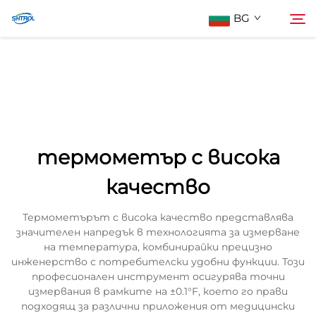
BG
За нас
Търсене
Продукти
термометър с висока
Контактирайте Нас
качество
Термометърът с висока качество представлява
значителен напредък в технологията за измерване
на температура, комбинирайки прецизно
инженерство с потребителски удобни функции. Този
професионален инструмент осигурява точни
измервания в рамките на ±0.1°F, което го прави
подходящ за различни приложения от медицински