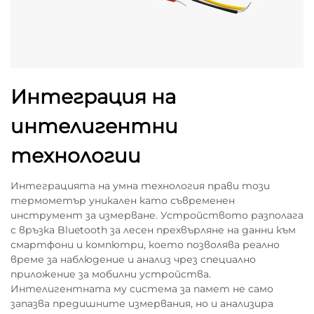
Интеграция на
интелигентни
технологии
Интеграцията на умна технология прави този
термометър уникален като съвременен
инструмент за измерване. Устройството разполага
с връзка Bluetooth за лесен прехвърляне на данни към
смартфони и компютри, което позволява реално
време за наблюдение и анализ чрез специално
приложение за мобилни устройства.
Интелигентната му система за памет не само
запазва предишните измервания, но и анализира