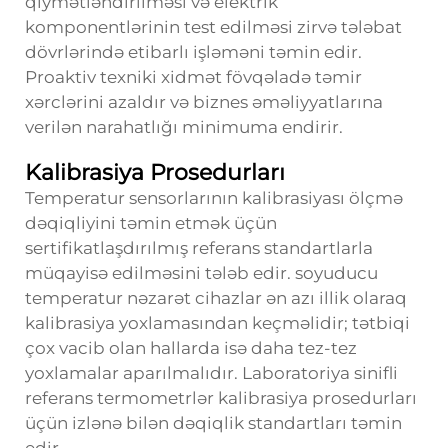
qiymətləndirilməsi və elektrik
komponentlərinin test edilməsi zirvə tələbat
dövrlərində etibarlı işləməni təmin edir.
Proaktiv texniki xidmət fövqəladə təmir
xərclərini azaldır və biznes əməliyyatlarına
verilən narahatlığı minimuma endirir.
Kalibrasiya Prosedurları
Temperatur sensorlarının kalibrasiyası ölçmə
dəqiqliyini təmin etmək üçün
sertifikatlaşdırılmış referans standartlarla
müqayisə edilməsini tələb edir.
soyuducu
temperatur nəzarət
cihazlar ən azı illik olaraq
kalibrasiya yoxlamasından keçməlidir; tətbiqi
çox vacib olan hallarda isə daha tez-tez
yoxlamalar aparılmalıdır. Laboratoriya sinifli
referans termometrlər kalibrasiya prosedurları
üçün izlənə bilən dəqiqlik standartları təmin