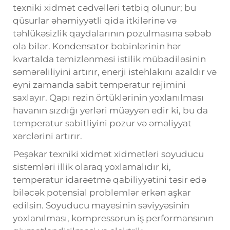
texniki xidmət cədvəlləri tətbiq olunur; bu
qüsurlar əhəmiyyətli qida itkilərinə və
təhlükəsizlik qaydalarının pozulmasına səbəb
ola bilər. Kondensator bobinlərinin hər
kvartalda təmizlənməsi istilik mübadiləsinin
səmərəliliyini artırır, enerji istehlakını azaldır və
eyni zamanda sabit temperatur rejimini
saxlayır. Qapı rezin örtüklərinin yoxlanılması
havanın sızdığı yerləri müəyyən edir ki, bu da
temperatur sabitliyini pozur və əməliyyat
xərclərini artırır.
Peşəkar texniki xidmət xidmətləri soyuducu
sistemləri illik olaraq yoxlamalıdır ki,
temperatur idarəetmə qabiliyyətini təsir edə
biləcək potensial problemlər erkən aşkar
edilsin. Soyuducu mayesinin səviyyəsinin
yoxlanılması, kompressorun iş performansının