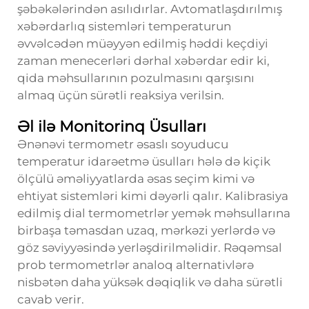
şəbəkələrindən asılıdırlar. Avtomatlaşdırılmış
xəbərdarlıq sistemləri temperaturun
əvvəlcədən müəyyən edilmiş həddi keçdiyi
zaman menecerləri dərhal xəbərdar edir ki,
qida məhsullarının pozulmasını qarşısını
almaq üçün sürətli reaksiya verilsin.
Əl ilə Monitorinq Üsulları
Ənənəvi termometr əsaslı soyuducu
temperatur idarəetmə üsulları hələ də kiçik
ölçülü əməliyyatlarda əsas seçim kimi və
ehtiyat sistemləri kimi dəyərli qalır. Kalibrasiya
edilmiş dial termometrlər yemək məhsullarına
birbaşa təmasdan uzaq, mərkəzi yerlərdə və
göz səviyyəsində yerləşdirilməlidir. Rəqəmsal
prob termometrlər analoq alternativlərə
nisbətən daha yüksək dəqiqlik və daha sürətli
cavab verir.