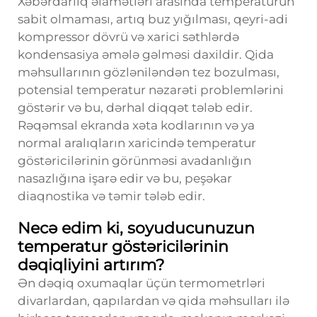
Xəbərdarlıq əlamətləri arasında temperaturun
sabit olmaması, artıq buz yığılması, qeyri-adi
kompressor dövrü və xarici səthlərdə
kondensasiya əmələ gəlməsi daxildir. Qida
məhsullarının gözləniləndən tez bozulması,
potensial temperatur nəzarəti problemlərini
göstərir və bu, dərhal diqqət tələb edir.
Rəqəmsal ekranda xəta kodlarının və ya
normal aralıqların xaricində temperatur
göstəricilərinin görünməsi avadanlığın
nasazlığına işarə edir və bu, peşəkar
diaqnostika və təmir tələb edir.
Necə edim ki, soyuducunuzun
temperatur göstəricilərinin
dəqiqliyini artırım?
Ən dəqiq oxumaqlar üçün termometrləri
divarlardan, qapılardan və qida məhsulları ilə