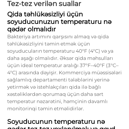
Tez-tez verilən suallar
Qida təhlükəsizliyi üçün
soyuducunuzun temperaturu nə
qədər olmalıdır
Bakteriya artımını qarşısını almaq və qida
təhlükəsizliyini təmin etmək üçün
soyuducuların temperaturu 40°F (4°C) və ya
daha aşağı olmalıdır. Əksər qida məhsulları
üçün ideal temperatur aralığı 37°F–40°F (3°C–
4°C) arasında dəyişir. Kommerciya müəssisələri
sağlamlıq departamenti tələblərini yerinə
yetirmək və istehlakçıları qida ilə bağlı
xəstəliklərdən qorumaq üçün daha sərt
temperatur nəzarətini, həmçinin davamlı
monitorinqi təmin etməlidirlər.
Soyuducunun temperaturu nə