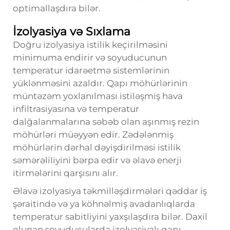
optimallaşdıra bilər.
İzolyasiya və Sıxlama
Doğru izolyasiya istilik keçirilməsini
minimuma endirir və soyuducunun
temperatur idarəetmə sistemlərinin
yüklənməsini azaldır. Qapı möhürlərinin
müntəzəm yoxlanılması istiləşmiş hava
infiltrasiyasına və temperatur
dalğalanmalarına səbəb olan aşınmış rezin
möhürləri müəyyən edir. Zədələnmiş
möhürlərin dərhal dəyişdirilməsi istilik
səmərəliliyini bərpa edir və əlavə enerji
itirmələrini qarşısını alır.
Əlavə izolyasiya təkmilləşdirmələri qəddar iş
şəraitində və ya köhnəlmiş avadanlıqlarda
temperatur sabitliyini yaxşılaşdıra bilər. Daxil
olunan soyuducularda izolyasiyalı qapı