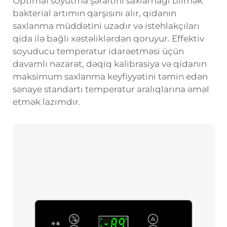
Optimal soyutma şəraitini saxlamağı bilmək
bakterial artımın qarşısını alır, qidanın
saxlanma müddətini uzadır və istehlakçıları
qida ilə bağlı xəstəliklərdən qoruyur. Effektiv
soyuducu temperatur idarəetməsi üçün
davamlı nəzarət, dəqiq kalibrasiya və qidanın
maksimum saxlanma keyfiyyətini təmin edən
sənaye standartı temperatur aralıqlarına əməl
etmək lazımdır.