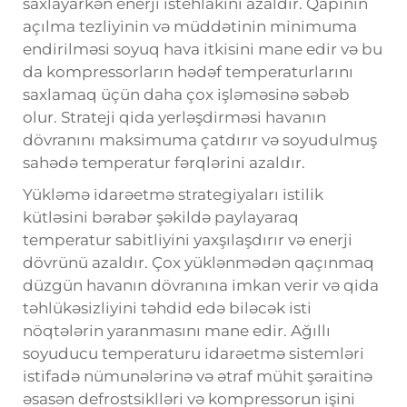
saxlayarkən enerji istehlakını azaldır. Qapının
açılma tezliyinin və müddətinin minimuma
endirilməsi soyuq hava itkisini mane edir və bu
da kompressorların hədəf temperaturlarını
saxlamaq üçün daha çox işləməsinə səbəb
olur. Strateji qida yerləşdirməsi havanın
dövranını maksimuma çatdırır və soyudulmuş
sahədə temperatur fərqlərini azaldır.
Yükləmə idarəetmə strategiyaları istilik
kütləsini bərabər şəkildə paylayaraq
temperatur sabitliyini yaxşılaşdırır və enerji
dövrünü azaldır. Çox yüklənmədən qaçınmaq
düzgün havanın dövranına imkan verir və qida
təhlükəsizliyini təhdid edə biləcək isti
nöqtələrin yaranmasını mane edir. Ağıllı
soyuducu temperaturu idarəetmə sistemləri
istifadə nümunələrinə və ətraf mühit şəraitinə
əsasən defrostsiklləri və kompressorun işini