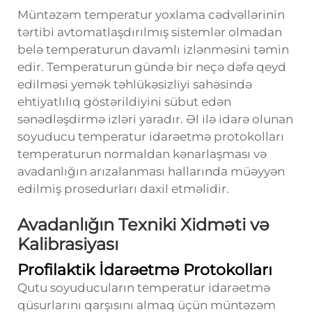
Müntəzəm temperatur yoxlama cədvəllərinin
tərtibi avtomatlaşdırılmış sistemlər olmadan
belə temperaturun davamlı izlənməsini təmin
edir. Temperaturun gündə bir neçə dəfə qeyd
edilməsi yemək təhlükəsizliyi sahəsində
ehtiyatlılıq göstərildiyini sübut edən
sənədləşdirmə izləri yaradır. Əl ilə idarə olunan
soyuducu temperatur idarəetmə protokolları
temperaturun normaldan kənarlaşması və
avadanlığın arızalanması hallarında müəyyən
edilmiş prosedurları daxil etməlidir.
Avadanlığın Texniki Xidməti və
Kalibrasiyası
Profilaktik İdarəetmə Protokolları
Qutu soyuducuların temperatur idarəetmə
qüsurlarını qarşısını almaq üçün müntəzəm