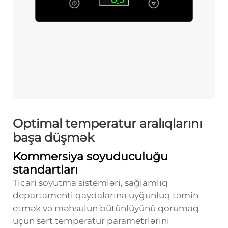
Optimal temperatur aralıqlarını
başa düşmək
Kommersiya soyuduculuğu
standartları
Ticari soyutma sistemləri, sağlamlıq
departamenti qaydalarına uyğunluq təmin
etmək və məhsulun bütünlüyünü qorumaq
üçün sərt temperatur parametrlərini