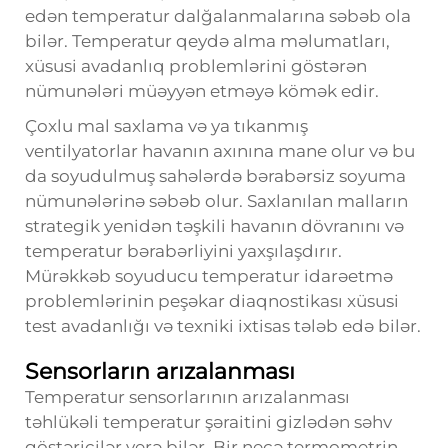
edən temperatur dalğalanmalarına səbəb ola
bilər. Temperatur qeydə alma məlumatları,
xüsusi avadanlıq problemlərini göstərən
nümunələri müəyyən etməyə kömək edir.
Çoxlu mal saxlama və ya tıkanmış
ventilyatorlar havanın axınına mane olur və bu
da soyudulmuş sahələrdə bərabərsiz soyuma
nümunələrinə səbəb olur. Saxlanılan malların
strategik yenidən təşkili havanın dövranını və
temperatur bərabərliyini yaxşılaşdırır.
Mürəkkəb soyuducu temperatur idarəetmə
problemlərinin peşəkar diaqnostikası xüsusi
test avadanlığı və texniki ixtisas tələb edə bilər.
Sensorların arızalanması
Temperatur sensorlarının arızalanması
təhlükəli temperatur şəraitini gizlədən səhv
göstəricilər verə bilər. Bir neçə termometrin