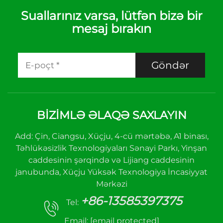
Suallarınız varsa, lütfən bizə bir
mesaj bırakın
Göndər
BIZIMLƏ ƏLAQƏ SAXLAYIN
Add: Çin, Ciangsu, Xüçju, 4-cü mərtəbə, A1 binası,
Təhlükəsizlik Texnologiyaları Sənayi Parkı, Yinşan
caddesinin şərqində və Lijiang caddesinin
janubunda, Xüçju Yüksək Texnologiya İncasiyyat
Mərkəzi
+86-13585397375
Tel:
Email:
[email protected]