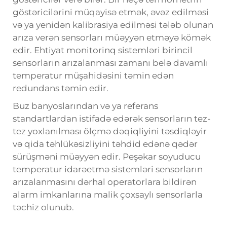
göstəricilərini müqayisə etmək, əvəz edilməsi
və ya yenidən kalibrasiya edilməsi tələb olunan
arıza verən sensorları müəyyən etməyə kömək
edir. Ehtiyat monitorinq sistemləri birincil
sensorların arızalanması zamanı belə davamlı
temperatur müşahidəsini təmin edən
redundans təmin edir.
Buz banyoslarından və ya referans
standartlardan istifadə edərək sensorların tez-
tez yoxlanılması ölçmə dəqiqliyini təsdiqləyir
və qida təhlükəsizliyini təhdid edənə qədər
sürüşməni müəyyən edir. Peşəkar soyuducu
temperatur idarəetmə sistemləri sensorların
arızalanmasını dərhal operatorlara bildirən
alarm imkanlarına malik çoxsaylı sensorlarla
təchiz olunub.