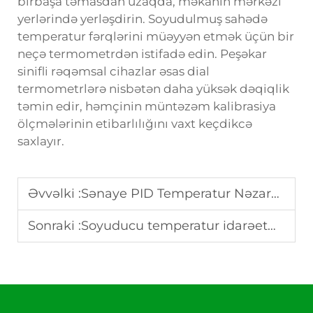
birbaşa təmasdan uzaqda, məkanın mərkəzi
yerlərində yerləşdirin. Soyudulmuş sahədə
temperatur fərqlərini müəyyən etmək üçün bir
neçə termometrdən istifadə edin. Peşəkar
sinifli rəqəmsal cihazlar əsas dial
termometrlərə nisbətən daha yüksək dəqiqlik
təmin edir, həmçinin müntəzəm kalibrasiya
ölçmələrinin etibarlılığını vaxt keçdikcə
saxlayır.
Əvvəlki :
Sənaye PID Temperatur Nəzarətçisi Xüsusiyyətləri Haqqında Təlimat
Sonraki :
Soyuducu temperatur idarəetməsi: Mövsümi quraşdırma təlimatı