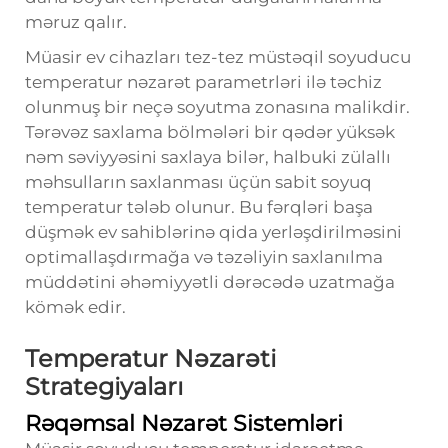
məruz qalır.
Müasir ev cihazları tez-tez müstəqil soyuducu
temperatur nəzarət parametrləri ilə təchiz
olunmuş bir neçə soyutma zonasına malikdir.
Tərəvəz saxlama bölmələri bir qədər yüksək
nəm səviyyəsini saxlaya bilər, halbuki zülallı
məhsulların saxlanması üçün sabit soyuq
temperatur tələb olunur. Bu fərqləri başa
düşmək ev sahiblərinə qida yerləşdirilməsini
optimallaşdırmağa və təzəliyin saxlanılma
müddətini əhəmiyyətli dərəcədə uzatmağa
kömək edir.
Temperatur Nəzarəti
Strategiyaları
Rəqəmsal Nəzarət Sistemləri