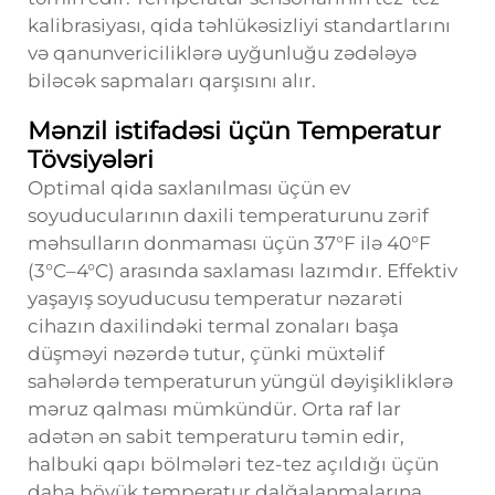
kalibrasiyası, qida təhlükəsizliyi standartlarını
və qanunvericiliklərə uyğunluğu zədələyə
biləcək sapmaları qarşısını alır.
Mənzil istifadəsi üçün Temperatur
Tövsiyələri
Optimal qida saxlanılması üçün ev
soyuducularının daxili temperaturunu zərif
məhsulların donmaması üçün 37°F ilə 40°F
(3°C–4°C) arasında saxlaması lazımdır. Effektiv
yaşayış soyuducusu temperatur nəzarəti
cihazın daxilindəki termal zonaları başa
düşməyi nəzərdə tutur, çünki müxtəlif
sahələrdə temperaturun yüngül dəyişikliklərə
məruz qalması mümkündür. Orta raf lar
adətən ən sabit temperaturu təmin edir,
halbuki qapı bölmələri tez-tez açıldığı üçün
daha böyük temperatur dalğalanmalarına