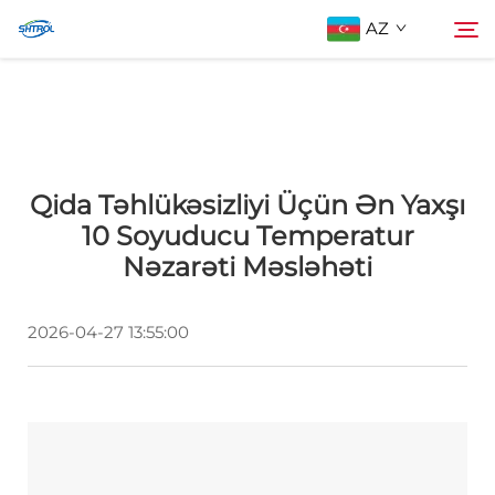
AZ
Haqqımızda
Axtarış
Qida Təhlükəsizliyi Üçün Ən Yaxşı
Məhsullar
10 Soyuducu Temperatur
Nəzarəti Məsləhəti
Bizimlə Əlaqə
2026-04-27 13:55:00