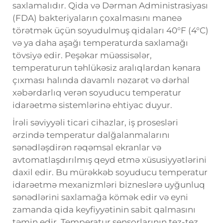
saxlamalıdır. Qida və Dərman Administrasiyası
(FDA) bakteriyaların çoxalmasını maneə
törətmək üçün soyudulmuş qidaları 40°F (4°C)
və ya daha aşağı temperaturda saxlamağı
tövsiyə edir. Peşəkar müəssisələr,
temperaturun təhlükəsiz aralıqlardan kənara
çıxması halında davamlı nəzarət və dərhal
xəbərdarlıq verən soyuducu temperatur
idarəetmə sistemlərinə ehtiyac duyur.
İrəli səviyyəli ticari cihazlar, iş prosesləri
ərzində temperatur dalğalanmalarını
sənədləşdirən rəqəmsal ekranlar və
avtomatlaşdırılmış qeyd etmə xüsusiyyətlərini
daxil edir. Bu mürəkkəb soyuducu temperatur
idarəetmə mexanizmləri bizneslərə uyğunluq
sənədlərini saxlamağa kömək edir və eyni
zamanda qida keyfiyyətinin sabit qalmasını
təmin edir. Temperatur sensorlarının tez-tez