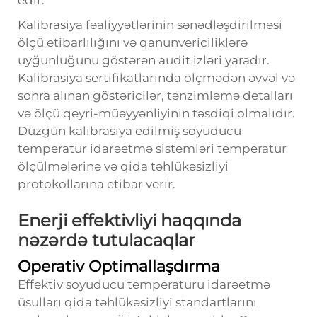
edir.
Kalibrasiya fəaliyyətlərinin sənədləşdirilməsi
ölçü etibarlılığını və qanunvericiliklərə
uyğunluğunu göstərən audit izləri yaradır.
Kalibrasiya sertifikatlarında ölçmədən əvvəl və
sonra alınan göstəricilər, tənzimləmə detalları
və ölçü qeyri-müəyyənliyinin təsdiqi olmalıdır.
Düzgün kalibrasiya edilmiş soyuducu
temperatur idarəetmə sistemləri temperatur
ölçülmələrinə və qida təhlükəsizliyi
protokollarına etibar verir.
Enerji effektivliyi haqqında
nəzərdə tutulacaqlar
Operativ Optimallaşdırma
Effektiv soyuducu temperaturu idarəetmə
üsulları qida təhlükəsizliyi standartlarını