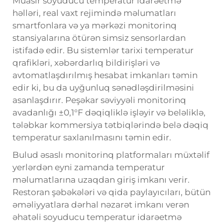
Müasir soyuducu temperatur idarəetmə
həlləri, real vaxt rejimində məlumatları
smartfonlara və ya mərkəzi monitorinq
stansiyalarına ötürən simsiz sensorlardan
istifadə edir. Bu sistemlər tarixi temperatur
qrafikləri, xəbərdarlıq bildirişləri və
avtomatlaşdırılmış hesabat imkanları təmin
edir ki, bu da uyğunluq sənədləşdirilməsini
asanlaşdırır. Peşəkar səviyyəli monitorinq
avadanlığı ±0,1°F dəqiqliklə işləyir və beləliklə,
tələbkar kommersiya tətbiqlərində belə dəqiq
temperatur saxlanılmasını təmin edir.
Bulud əsaslı monitorinq platformaları müxtəlif
yerlərdən eyni zamanda temperatur
məlumatlarına uzaqdan giriş imkanı verir.
Restoran şəbəkələri və qida paylayıcıları, bütün
əməliyyatlara dərhal nəzarət imkanı verən
əhatəli soyuducu temperatur idarəetmə