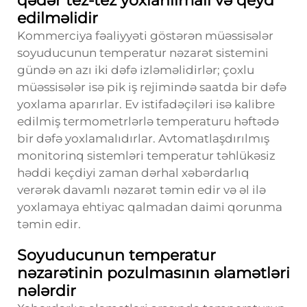
qədər tez-tez yoxlanılmalı və qeyd
edilməlidir
Kommerciya fəaliyyəti göstərən müəssisələr
soyuducunun temperatur nəzarət sistemini
gündə ən azı iki dəfə izləməlidirlər; çoxlu
müəssisələr isə pik iş rejimində saatda bir dəfə
yoxlama aparırlar. Ev istifadəçiləri isə kalibre
edilmiş termometrlərlə temperaturu həftədə
bir dəfə yoxlamalıdırlar. Avtomatlaşdırılmış
monitorinq sistemləri temperatur təhlükəsiz
həddi keçdiyi zaman dərhal xəbərdarlıq
verərək davamlı nəzarət təmin edir və əl ilə
yoxlamaya ehtiyac qalmadan daimi qorunma
təmin edir.
Soyuducunun temperatur
nəzarətinin pozulmasının əlamətləri
nələrdir