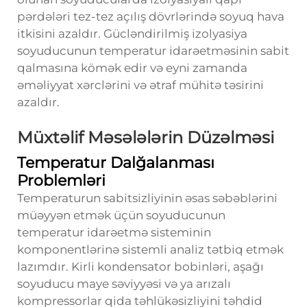
pərdələri tez-tez açılış dövrlərində soyuq hava
itkisini azaldır. Gücləndirilmiş izolyasiya
soyuducunun temperatur idarəetməsinin sabit
qalmasına kömək edir və eyni zamanda
əməliyyat xərclərini və ətraf mühitə təsirini
azaldır.
Müxtəlif Məsələlərin Düzəlməsi
Temperatur Dalğalanması
Problemləri
Temperaturun sabitsizliyinin əsas səbəblərini
müəyyən etmək üçün soyuducunun
temperatur idarəetmə sisteminin
komponentlərinə sistemli analiz tətbiq etmək
lazımdır. Kirli kondensator bobinləri, aşağı
soyuducu maye səviyyəsi və ya arızalı
kompressorlar qida təhlükəsizliyini təhdid