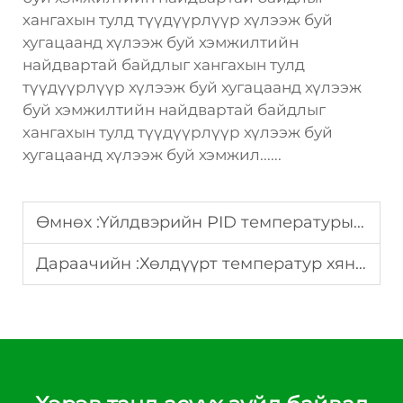
хангахын тулд түүдүүрлүүр хүлээж буй
хугацаанд хүлээж буй хэмжилтийн
найдвартай байдлыг хангахын тулд
түүдүүрлүүр хүлээж буй хугацаанд хүлээж
буй хэмжилтийн найдвартай байдлыг
хангахын тулд түүдүүрлүүр хүлээж буй
хугацаанд хүлээж буй хэмжил......
Өмнөх :
Үйлдвэрийн PID температурын хяналтын төхөөрөмжийн онцлог шинжүүдийн гарын авчилга
Дараачийн :
Хөлдүүрт температур хяналт: улирлын тохируулалтын гарын авчирга