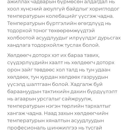
ажиллах чадварын бүрмөсөн алдагдал нь
хоол хүнсний аюулгүй байдлыг хориглодог
температурын колебацийг үүсгэж чадна.
Температурын бүртгэлийн өгөгдлүүд нь
тодорхой тоног төхөөрөмжүүдтэй
холбоотой асуудлуудыг илрүүлдэг дурьсгах
хандлага тодорхойлж туслах болой.
Хөлдөөгч доторх хэт их бараа тавих,
сүүдэрлүүдийн хаалт нь хөлдөөгч доторх
орон зайг төвдөөс хол талд нь тун удаан
хөлдөөх, тун хурдан хөлдөөх газруудын
үүсэлд шалтгаан болой. Хадгалж буй
бараануудын тактикийн дахин бүрдүүлэлт
нь агаарын урсгалыг сайжруулж,
температурын нэгэн төрлийн тархалтыг
хангаж чадна. Наад захын хөлдөөгчийн
температурын хяналтын асуудлуудын
професиональ шинжилгээ нь тусгай