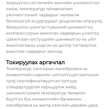
хөхрүүлэх системийн жилийн шинжилгээг
хийж, температур төлөвлөгөөт
үйлчилгээний чадварыг нөлөөлж
болзошгүй асуудлуудыг урьдчилан илрүүлд.
Хөхрүүлэх шингэн түвшний шинжилгээ,
компрессорын ажиллах чадварын үнэлгээ,
цахилгаан хэсгүүдийн шинжилгээ нь үйл
ажиллагааны үндсэн үе дотор тогтвортой
ажиллах чадварыг хангид.
Тохируулах аргачлал
Температур сенсорын калибровка нь
хэмжилтийн нарийн чиглэлтүүрт хангахын
тулд сертификатжуулсан тулгуур
стандартуудтай харьцуулж хийд.
шинжилгээний температур төлвийн
бүртгэл
бүх хэмжилтийн багажийн
калибровка нь жилд хамгийн дөрвөн удаа