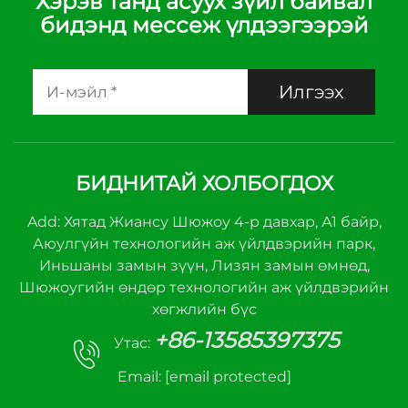
Хэрэв танд асуух зүйл байвал
бидэнд мессеж үлдээгээрэй
Илгээх
БИДНИТАЙ ХОЛБОГДОХ
Add: Хятад Жиансу Шюжоу 4-р давхар, А1 байр,
Аюулгүйн технологийн аж үйлдвэрийн парк,
Иньшаны замын зүүн, Лизян замын өмнөд,
Шюжоугийн өндөр технологийн аж үйлдвэрийн
хөгжлийн бүс
+86-13585397375
Утас:
Email:
[email protected]