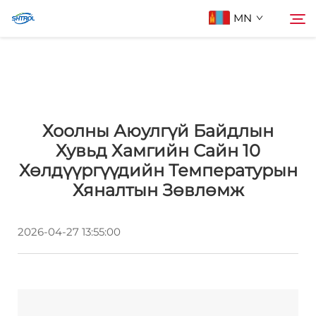
MN
Бидний тухайд
Хайх
Хоолны Аюулгүй Байдлын
Бүтээдүүд
Хувьд Хамгийн Сайн 10
Хөлдүүргүүдийн Температурын
Бидэнтэй холбоо барих
Хяналтын Зөвлөмж
2026-04-27 13:55:00