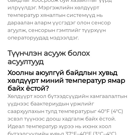
байдлыг хоосроож буй хазайлтыг үүрд
илрүүлдэг. Мэргэжлийн хөлдүүрт
температур хяналтын системүүд нь
дараалан аларм үүсгэдэг олон сенсор
агуулж, сенсорын гэмтлийг түүрхүүн
операторуудад мэдээлдэг.
Түүнчлэн асууж болох
асуултууд
Хоолны аюулгүй байдлын хувьд
хөлдүүрт миний температур ямар
байх ёстой?
Хөлдүүрт хоол бүтээдсүүдийн хамгаалалтын
үүднээс баактериудын үржлийг
саархуулахын тулд температурыг 40°F (4°C)
эсвэл түүнээс доош хадгалж байх ёстой.
Идеал температур хүрээ нь ихэнх хоол
бүтээдсүүдийн хувьд 37°F–40°F (3°C–4°C)