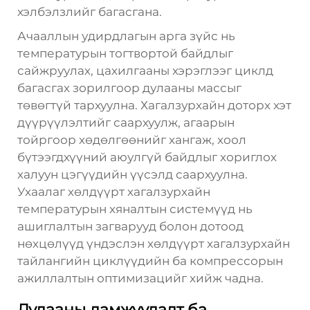
хэлбэлзлийг багасгана.
Ачааллын удирдлагын арга зүйс нь
температурын тогтвортой байдлыг
сайжруулах, цахилгааны хэрэглээг циклд
багасгах зорилгоор дулааны массыг
төвөгтүй тархуулна. Хагалзурхайн доторх хэт
дүүрүүлэлтийг саархуулж, агаарын
тойргоор хөдөлгөөнийг хангаж, хоол
бүтээгдхүүний аюулгүй байдлыг хориглох
халуун цэгүүдийн үүсэлд саархуулна.
Ухаалаг хөлдүүрт хагалзурхайн
температурын хяналтын системүүд нь
ашиглалтын загварууд болон дотоод
нөхцөлүүд үндэслэн хөлдүүрт хагалзурхайн
тайлангийн циклүүдийн ба компрессорын
ажиллалтын оптимизацийг хийж чадна.
Дулааны дамжуулалт ба