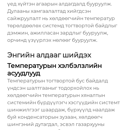
үед хүйтэн агаарын алдагдалд бууруулж.
Дулааны хамгаалалтад хийгдсэн
сайжруулалт нь хөлдөөгчийн температур
төрөлдөөлөх системд тогтвортой байдлыг
дэмжин, ажилласан зардлыг бууруулж,
орчинд үзүүрлэх нөлөөг бууруулж.
Энгийн алдааг шийдэх
Температурын хэлбэлзлийн
асуудлууд
Температурын тогтвортой бус байдалд
үндсэн шалтгааныг тодорхойлох нь
хөлдөөгчийн температурын хяналтын
системийн бүрдүүлэгч хэсгүүдийн системт
шинжилгээг шаардаж, бүрхүүлд наалдаж
буй конденсаторын зузаан, хөлдөөгч
шингэний дутагдал, эсвэл газархууны