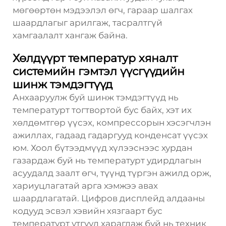
мөгөөртөн мэдээлэл өгч, гараар шалгах
шаардлагыг арилгаж, тасралтгүй
хамгаалалт хангаж байна.
Хөлдүүрт температур хяналт
системийн гэмтэл үүсгүүдийн
шинж тэмдэгтүүд
Анхааруулж буй шинж тэмдэгтүүд нь
температурт тогтвортой бус байх, хэт их
хөлдөмтгөр үүсэх, компрессорын хэсэгчлэн
ажиллах, гадаад гадаргууд конденсат үүсэх
юм. Хоол бүтээдмүүд хүлээснээс хурдан
газардаж буй нь температурт удирдлагын
асуудалд заалт өгч, түүнд түргэн ажилд орж,
хариуцлагатай арга хэмжээ авах
шаардлагатай. Цифров дисплейд алдааны
кодууд эсвэл хэвийн хязгаарт бус
температурт утгууд харагдаж буй нь техник