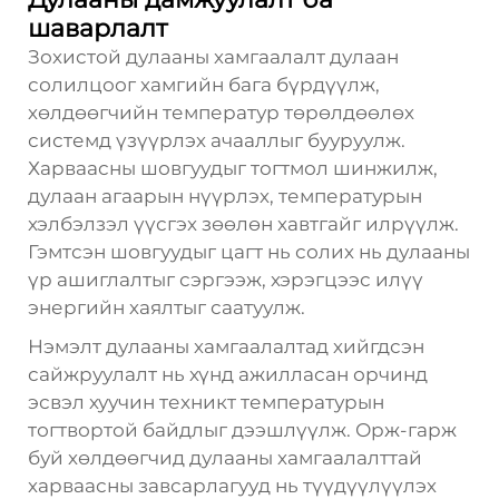
шаварлалт
Зохистой дулааны хамгаалалт дулаан
солилцоог хамгийн бага бүрдүүлж,
хөлдөөгчийн температур төрөлдөөлөх
системд үзүүрлэх ачааллыг бууруулж.
Харваасны шовгуудыг тогтмол шинжилж,
дулаан агаарын нүүрлэх, температурын
хэлбэлзэл үүсгэх зөөлөн хавтгайг илрүүлж.
Гэмтсэн шовгуудыг цагт нь солих нь дулааны
үр ашиглалтыг сэргээж, хэрэгцээс илүү
энергийн хаялтыг саатуулж.
Нэмэлт дулааны хамгаалалтад хийгдсэн
сайжруулалт нь хүнд ажилласан орчинд
эсвэл хуучин техникт температурын
тогтвортой байдлыг дээшлүүлж. Орж-гарж
буй хөлдөөгчид дулааны хамгаалалттай
харваасны завсарлагууд нь түүдүүлүүлэх