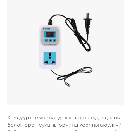
Хөлдүүрт температур хяналт нь худалдааны
болон орон сууцны орчинд хоолны аюулгүй