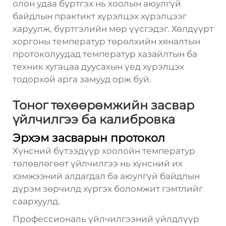
олон удаа бүртгэх нь хоолын аюулгүй
байдлын практикт хүрэлцэх хүрэлцээг
харуулж, бүртгэлийн мөр үүсгэдэг. Хөлдүүрт
хоргоны температур төрөлхийн хяналтын
протоколуудад температур хазайлтын ба
техник хугацаа дуусахын үед хүрэлцэх
тодорхой арга замууд орж буй.
Тоног төхөөрөмжийн засвар
үйлчилгээ ба калибровка
Эрхэм засварын протокол
Хүнсний бүтээдүүр хоолойн температур
төлөвлөгөөт үйлчилгээ нь хүнсний их
хэмжээний алдагдал ба аюулгүй байдлын
дүрэм зөрчилд хүргэх боломжит гэмтлийг
саархуулд.
Профессиональ үйлчилгээний үйлдлүүр