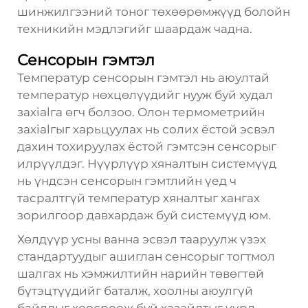
шинжилгээний тоног төхөөрөмжүүд болойн
техникийн мэдлэгийг шаардаж чадна.
Сенсорын гэмтэл
Температур сенсорын гэмтэл нь аюултай
температур нөхцөлүүдийг нууж буй худал
захialга өгч болзоо. Олон термометрийн
захialгыг харьцуулах нь солих ёстой эсвэл
дахин тохируулах ёстой гэмтсэн сенсорыг
илрүүлдэг. Нүүрлүүр хяналтын системүүд
нь үндсэн сенсорын гэмтлийн үед ч
тасралтгүй температур хяналтыг хангах
зорилгоор давхардаж буй системүүд юм.
Хөлдүүр усны ванна эсвэл тааруулж үзэх
стандартуудыг ашиглан сенсорыг тогтмол
шалгах нь хэмжилтийн нарийн төвөгтөй
бүтэцтүүдийг баталж, хоолны аюулгүй