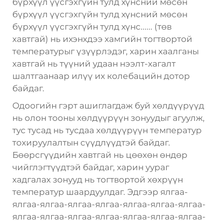
бүрхүүл үүсгэхгүйн тулд хүнсний мөсөн
бүрхүүл үүсгэхгүйн тулд хүнсний мөсөн
бүрхүүл үүсгэхгүйн тулд хүнс...... (төв
хавтгай) нь ихэнхдээ хамгийн тогтвортой
температурыг үзүүрлэдэг, харин хаалганы
хавтгай нь түүний удаан нээлт-хагалт
шалтгаанаар илүү их колебацийн дотор
байдаг.
Одоогийн гэрт ашиглагдаж буй хөлдүүрүүд
нь олон тооны хөлдүүрүүн зонуудыг агуулж,
тус тусад нь тусдаа хөлдүүрүүн температур
тохируулалтын сүүдлүүдтэй байдаг.
Бөөрсгүүдийн хавтгай нь цөөхөн өндөр
чийглэгтүүдтэй байдаг, харин уураг
хадгалах зонууд нь тогтвортой хөхрүүн
температур шаардуулдаг. Эдгээр ялгаа-
ялгаа-ялгаа-ялгаа-ялгаа-ялгаа-ялгаа-ялгаа-
ялгаа-ялгаа-ялгаа-ялгаа-ялгаа-ялгаа-ялгаа-