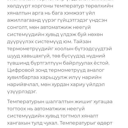
хөлдүүрт хоргоны температур төрөлхийн
хяналтын арга нь бага хэмжээт үйл
ажиллагаанд үүрэг гүйцэтгэдэг үндсэн
сонголт, мөн автоматжиж неегүй
системүүдийн хувьд үлдэж буй нөхөн
дүүрүүлэх системүүд юм. Тайзан
термометрүүдийг хоолын бүтээдсүүдтэй
шууд хавьцахгүй, төв бүсүүдэд нүдний
түвшинд бүртгэлтүүн байрлуулах ёстой.
Цифровой зонд термометрүүд аналог
хувилбартаа харьцуулж илүү нарийн
нарийвчлал, мөн хурдан хариу үйлдэл
үзүүрлэдэг.
Температурын шалгалтын жишиг хугацаа
тогтоох нь автоматжиж неегүй
системүүдийн хувьд тогтмол хяналт
хангахын тулд чухал. Температурыг өдөрт