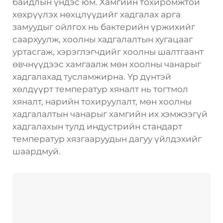
байдлын үндэс юм. Хамгийн тохиромжтой
хөхрүүлэх нөхцлүүдийг хадгалах арга
замуудыг ойлгох нь бактерийн үржихийг
саархуулж, хоолны хадгалалтын хугацааг
уртасгаж, хэрэглэгчдийг хоолны шалтгаант
өвчнүүдээс хамгаалж мөн хоолны чанарыг
хадгалахад тусламжирна. Үр дүнтэй
хөлдүүрт температур хяналт нь тогтмол
хяналт, нарийн тохируулалт, мөн хоолны
хадгалалтын чанарыг хамгийн их хэмжээгүй
хадгалахын тулд индустрийн стандарт
температур хязгааруудын дагуу үйлдэхийг
шаардмуй.