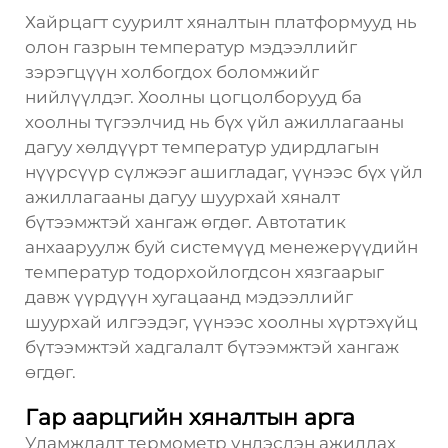
Хайрцагт суурилт хяналтын платформууд нь
олон газрын температур мэдээллийг
зэрэгцүүн холбогдох боломжийг
нийлүүлдэг. Хоолны цогцолборууд ба
хоолны түгээлчид нь бүх үйл ажиллагааны
дагуу хөлдүүрт температур удирдлагын
нүүрсүүр сүлжээг ашигладаг, үүнээс бүх үйл
ажиллагааны дагуу шуурхай хяналт
бүтээмжтэй хангаж өгдөг. Автотатик
анхааруулж буй системүүд менежерүүдийн
температур тодорхойлогдсон хязгаарыг
давж үүрдүүн хугацаанд мэдээллийг
шуурхай илгээдэг, үүнээс хоолны хүртэхүйц
бүтээмжтэй хадгалалт бүтээмжтэй хангаж
өгдөг.
Гар аарцгийн хяналтын арга
Уламжлалт термометр үндэслэн ажиллах