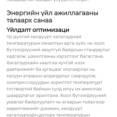
Энергийн үйл ажиллагааны
талаарх санаа
Үйлдэлт оптимизаци
Үр дүнтэй хөлдүүрт хагалзурхай
температурын хяналтын арга зүйс нь хоол
бүтээгдхүүний аюулгүй байдлын стандартыг
хадгалж, цахилгааны хэрэглээг багасгана.
Хагалзурхайн хаалгаа хүчтэй нээх
давтамжийг ба хугацааг хязгаарлах нь
халуун агаарын алдагдалыг саархуулж,
компрессоруудын зорилтот температурт
тогтвортой байхын тулд илүү их ажиллах
шаардлагыг арилгана. Хоол бүтээгдхүүний
ухаалаг байрлуулалт нь агаарын тойргоор
хөдөлгөөнийг дэмжин, хөлдүүрт
хагалзурхайн доторх температурын