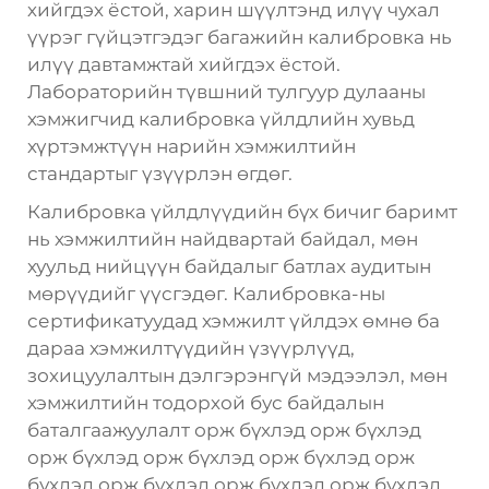
хийгдэх ёстой, харин шүүлтэнд илүү чухал
үүрэг гүйцэтгэдэг багажийн калибровка нь
илүү давтамжтай хийгдэх ёстой.
Лабораторийн түвшний тулгуур дулааны
хэмжигчид калибровка үйлдлийн хувьд
хүртэмжтүүн нарийн хэмжилтийн
стандартыг үзүүрлэн өгдөг.
Калибровка үйлдлүүдийн бүх бичиг баримт
нь хэмжилтийн найдвартай байдал, мөн
хуульд нийцүүн байдалыг батлах аудитын
мөрүүдийг үүсгэдөг. Калибровка-ны
сертификатуудад хэмжилт үйлдэх өмнө ба
дараа хэмжилтүүдийн үзүүрлүүд,
зохицуулалтын дэлгэрэнгүй мэдээлэл, мөн
хэмжилтийн тодорхой бус байдалын
баталгаажуулалт орж бүхлэд орж бүхлэд
орж бүхлэд орж бүхлэд орж бүхлэд орж
бүхлэд орж бүхлэд орж бүхлэд орж бүхлэд