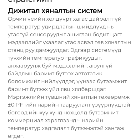
Дижитал хяналтын систем
Орчин үеийн хөлдүүрт хагас дайралтгүй
температур удирдлагын шийдлүүд нь
утасгүй сенсоруудыг ашиглан бодит цагт
мэдээллийг ухаалаг утас эсвэл төв хяналтын
станц руу дамжуулдаг. Эдгээр системүүд
түүхийн температур графикуудыг,
анхааруулж буй мэдээллийг, аюулгүй
байдлын баримт бүтээх автотатик
боломжийг нийлүүлдэг, үүнээс бүтээмжит
баримт бүтээх үйл явц хялбаршдаг.
Мэргэжлийн түвшний хяналтын төхөөрөмж
±0,1°F-ийн нарийн тааруулалт үзүүрлүүдтэй
бөгөөд ийнхүү хүнд нөхцөлд бүтээмжит
коммерциал хэрэглээнд ч нарийн
температур хадгалалт бүтээмжтэй хангаж
өгдөг.