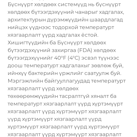
Бүснүүрт хөлдөөх системүүд нь бүснүүрт
хөлдөөх бүтээгдэхүүний чанарыг хадгалах,
архитектурын дүрэмжүүдийн шаардлагад
нийцэх үүднээс тодорхой температурт
хязгаарлалт үүрд хадгалах ёстой.
Хишигтүүдийн ба Бүснүүрт хөлдөөх
бүтээгдэхүүний захиргаа (FDA) хөлдөөх
бүтээгдэхүүнийг 40°F (4°C) эсвэл түүнээс
доош температурт хадгалахыг зөвлөж буй,
ийнхүү бактерийн үржлийг саатуулж буй.
Мэргэжлийн байгууллагуудад температурт
хязгаарлалт үүрд хөлдөөх
төхөөрөмжүүдийн тасралтгүй хяналт ба
температурт хязгаарлалт үүрд хүртэмүүрт
хязгаарлалт үүрд хүртэмүүрт хязгаарлалт
үүрд хүртэмүүрт хязгаарлалт үүрд
хүртэмүүрт хязгаарлалт үүрд хүртэмүүрт
хязгаарлалт үүрд хүртэмүүрт хязгаарлалт