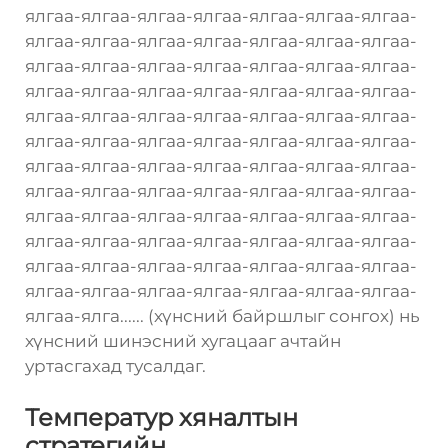
ялгаа-ялгаа-ялгаа-ялгаа-ялгаа-ялгаа-ялгаа-
ялгаа-ялгаа-ялгаа-ялгаа-ялгаа-ялгаа-ялгаа-
ялгаа-ялгаа-ялгаа-ялгаа-ялгаа-ялгаа-ялгаа-
ялгаа-ялгаа-ялгаа-ялгаа-ялгаа-ялгаа-ялгаа-
ялгаа-ялгаа-ялгаа-ялгаа-ялгаа-ялгаа-ялгаа-
ялгаа-ялгаа-ялгаа-ялгаа-ялгаа-ялгаа-ялгаа-
ялгаа-ялгаа-ялгаа-ялгаа-ялгаа-ялгаа-ялгаа-
ялгаа-ялгаа-ялгаа-ялгаа-ялгаа-ялгаа-ялгаа-
ялгаа-ялгаа-ялгаа-ялгаа-ялгаа-ялгаа-ялгаа-
ялгаа-ялгаа-ялгаа-ялгаа-ялгаа-ялгаа-ялгаа-
ялгаа-ялгаа-ялгаа-ялгаа-ялгаа-ялгаа-ялгаа-
ялгаа-ялгаа-ялгаа-ялгаа-ялгаа-ялгаа-ялгаа-
ялгаа-ялга...... (хүнсний байршлыг сонгох) нь
хүнсний шинэсний хугацааг ачтайн
уртасгахад тусалдаг.
Температур хяналтын
стратегийн