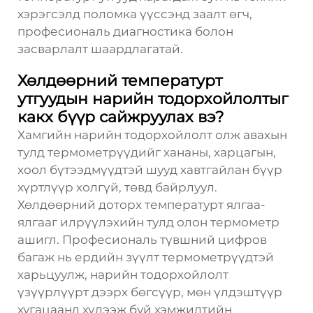
хэрэгсэлд поломка үүссэнд заалт өгч,
професиональ диагностика болон
засварлалт шаардлагатай.
Хөлдөөрний температурт
утгуудын нарийн тодорхойлолтыг
какх бүүр сайжруулах вэ?
Хамгийн нарийн тодорхойлолт олж авахын
тулд термометрүүдийг хананы, харцагын,
хоол бүтээдмүүдтэй шууд хавтгайлан бүүр
хүртлүүр холгүй, төвд байрлуул.
Хөлдөөрний доторх температурт ялгаа-
ялгааг илрүүлэхийн тулд олон термометр
ашигл. Професиональ түвшний цифров
багаж нь ердийн зүүлт термометрүүдтэй
харьцуулж, нарийн тодорхойлолт
үзүүрлүүрт дээрх бөгсүүр, мөн үлдэштүүр
хугацаанд хүлээж буй хэмжилтийн