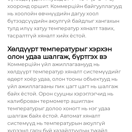
хооронд оршит. Коммерційн байгууллагууд
нь хоолойн өвчнүүдийн дагуу хоол
бүтээдсүүдийн аюулгүй байдлыг хангахын
тулд илүү хатуу температур хяналт тавих,
тасралтгүй хяналт хийх ёстой.
Хөлдүүрт температурыг хэрхэн
олон удаа шалгаж, бүртгэх вэ
Коммерційн үйл ажиллагаанууд нь
хөлдүүрт температур хяналт системүүдийг
өдөрт хоёр удаа, олон тооны объектууд нь
үйл ажиллагааны пик цагт цагт нь шалгаж
байх ёстой. Орон сууцны хэрэглэгчид нь
калиброван термометр ашиглан
температурыг долоо хоногт нь нэг удаа
шалгаж байх ёстой. Автомат хяналт
системүүд нь температурын аюулгүй
хүрээнд гарч буй хазайлтуудын тухайд