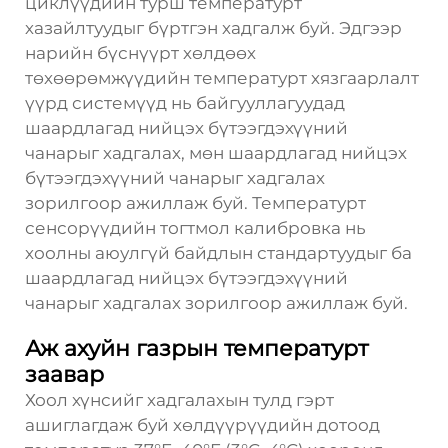
циклүүдийн турш температурт
хазайлтуудыг бүртгэн хадгалж буй. Эдгээр
нарийн бүснүүрт хөлдөөх
төхөөрөмжүүдийн температурт хязгаарлалт
үүрд системүүд нь байгууллагуудад
шаардлагад нийцэх бүтээгдэхүүний
чанарыг хадгалах, мөн шаардлагад нийцэх
бүтээгдэхүүний чанарыг хадгалах
зорилгоор ажиллаж буй. Температурт
сенсорүүдийн тогтмол калибровка нь
хоолны аюулгүй байдлын стандартуудыг ба
шаардлагад нийцэх бүтээгдэхүүний
чанарыг хадгалах зорилгоор ажиллаж буй.
Аж ахуйн газрын температурт
заавар
Хоол хүнсийг хадгалахын тулд гэрт
ашиглагдаж буй хөлдүүрүүдийн дотоод