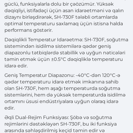
güclü, funksiyalarla dolu bir çəözümür. Yüksək
dəqiqliyi, istifadəçi üçün asan idarəetməni və qalın
dizaynı birləşdirərək, SH-730F tələbli ortamlarda
optimal temperaturu saxlamaq üçün istisna halda
performans göstərir.
Dəqiqlikli Temperatur Idarəetmə: SH-730F, soğutma
sistemindən isidilmə sistemilərə qədər geniş
diapazonlu tətbiqlərdə stabillik və uyğun nəticələri
təmin etmək üçün ±0.5°C dəqiqliklə temperaturu
idarə edir.
Geniş Temperatur Diapazonu: -40°C-dən 120°C-ə
qədər temperaturu idarə etmək imkanına sahib
olan SH-730F, hem aşağı temperaturda soğutma
sistemlərini, hem də yüksək temperaturda isidilmə
ortamını üsusi endüstriyalara uyğun olaraq idarə
edir.
Əqli Dual-Rejim Funksiyası: Şöbə və soğutma
rejimlərini dəstəkləyən SH-730F, bu iki funksiya
arasında səhləşdirilmiş keçid təmin edir və