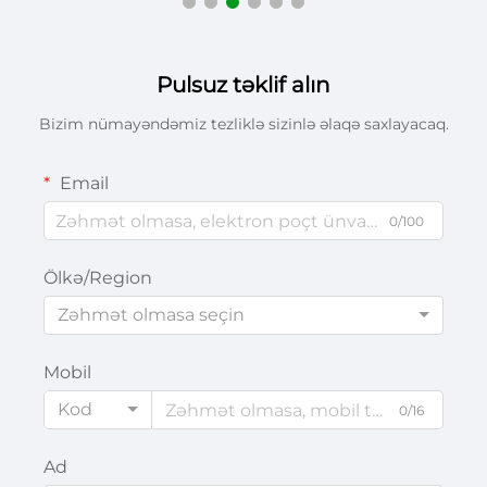
Pulsuz təklif alın
Bizim nümayəndəmiz tezliklə sizinlə əlaqə saxlayacaq.
Email
0/100
Ölkə/Region
Zəhmət olmasa seçin
Mobil
Kod
0/16
Ad