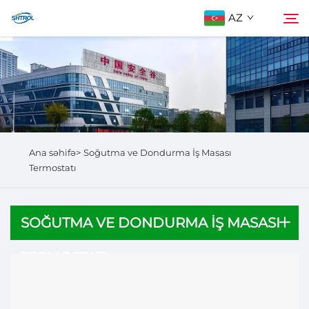
AZ
Biz Haqqımızda
Axtarış
Məhsullar
Ana səhifə>
Soğutma ve Dondurma İş Masası
Bizimlə Əlaqə
Termostatı
SOĞUTMA VE DONDURMA İŞ MASASI
TERMOSTATI