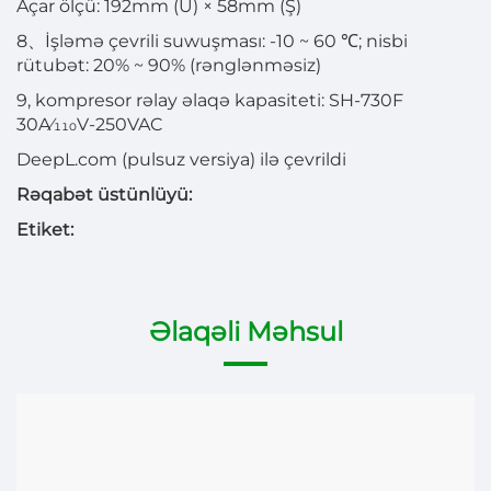
Açar ölçü: 192mm (U) × 58mm (Ş)
8、İşləmə çevrili suwuşması: -10 ~ 60 ℃; nisbi
rütubət: 20% ~ 90% (rənglənməsiz)
9, kompresor rəlay əlaqə kapasiteti: SH-730F
30A⁄110V-250VAC
DeepL.com (pulsuz versiya) ilə çevrildi
Rəqabət üstünlüyü:
Etiket:
Əlaqəli Məhsul