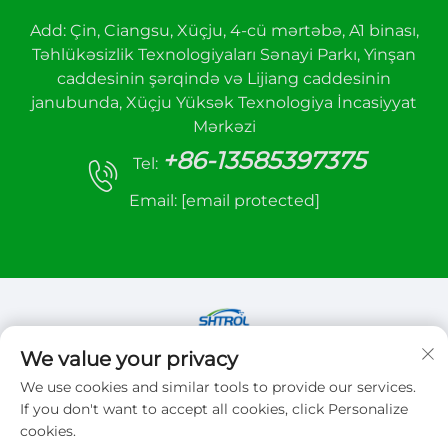
Add: Çin, Ciangsu, Xüçju, 4-cü mərtəbə, A1 binası,
Təhlükəsizlik Texnologiyaları Sənayi Parkı, Yinşan
caddesinin şərqində və Lijiang caddesinin
janubunda, Xüçju Yüksək Texnologiya İncasiyyat
Mərkəzi
+86-13585397375
Tel:
Email:
[email protected]
We value your privacy
Copyright © 2026 Xuzhou sanhe automatic
We use cookies and similar tools to provide our services.
control equipment Co.,LTD. Bütün hüquqlar
If you don't want to accept all cookies, click Personalize
qorunur
cookies.
Gizlilik siyasəti