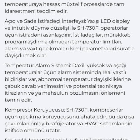
temperaturaya həssas müxtəlif proseslərdə tam
idarəetməni təqdim edir.
Açıq və Sadə İstifadəçi İnterfeysi: Yaxşı LED displey
və intuitiv düymə düzəlişi ilə SH-730F, operatorlar
üçün istifadəni asanlaşdırır. İstifadəçilər, mürəkkəb
proqramlaşdırma olmadan temperatur limitləri,
alarm və vaxt gecikmələri kimi parametrələri sürətlə
dəyişdirmək olar.
Temperatur Alarm Sistemi: Daxili yüksək və aşağı
temperaturalar üçün alarm sistemində real vaxtlı
bildirişlər var, abnormal temperatur dəyişikliklərinə
çabuk cavab verilməsini və potensial texnikaya
itirazların və ya məhsulun bozulmasını önləməni
təmin edir.
Kompresor Koruyucusu: SH-730F, kompresorlar
üçün gecikmə koruyucusunu əhatə edir, bu da qısa
çevrimləri önləyib rəfrijerator və HVAC sistemlərinin
istifadə ömrünü uzatır.