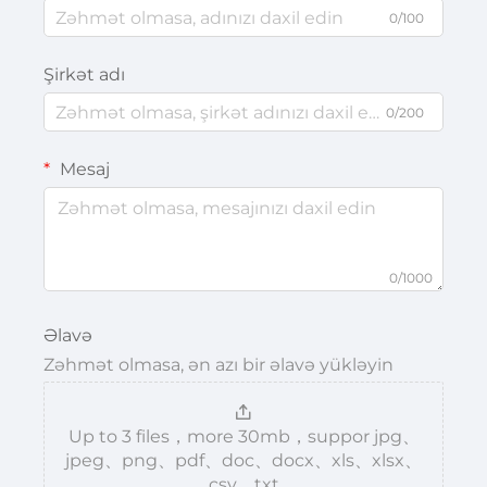
0/100
Şirkət adı
0/200
Mesaj
0/1000
Əlavə
Zəhmət olmasa, ən azı bir əlavə yükləyin
Up to 3 files，more 30mb，suppor jpg、
jpeg、png、pdf、doc、docx、xls、xlsx、
csv、txt