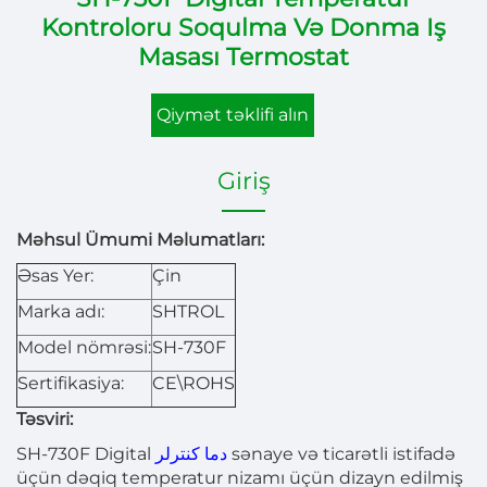
Kontroloru Soqulma Və Donma Iş
Masası Termostat
Qiymət təklifi alın
Giriş
Məhsul Ümumi Məlumatları:
Əsas Yer:
Çin
Marka adı:
SHTROL
Model nömrəsi:
SH-730F
Sertifikasiya:
CE\ROHS
Təsviri:
SH-730F Digital
دما کنترلر
sənaye və ticarətli istifadə
üçün dəqiq temperatur nizamı üçün dizayn edilmiş