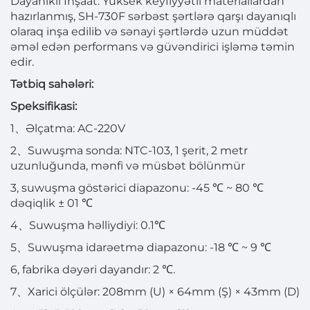
Dayanıklı İnşaat: Yüksek keyfiyyətli materiallardan
hazırlanmış, SH-730F sərbəst şərtlərə qarşı dayanıqlı
olaraq inşa edilib və sənayi şərtlərdə uzun müddət
əməl edən performans və güvəndirici işləmə təmin
edir.
Tətbiq sahələri:
Speksifikasi:
1、Əlçatma: AC-220V
2、Suwuşma sonda: NTC-103, 1 şerit, 2 metr
uzunluğunda, mənfi və müsbət bölünmür
3, suwuşma göstərici diapazonu: -45 ℃ ~ 80 ℃
dəqiqlik ± 01 ℃
4、Suwuşma həlliydiyi: 0.1℃
5、Suwuşma idarəetmə diapazonu: -18 ℃ ~ 9 ℃
6, fabrika dəyəri dayandır: 2 ℃.
7、Xarici ölçülər: 208mm (U) × 64mm (Ş) × 43mm (D)