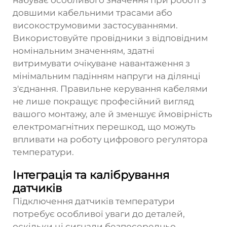
набуває особливого значення при роботі з
довшими кабельними трасами або
високострумовими застосуваннями.
Використовуйте провідники з відповідним
номінальним значенням, здатні
витримувати очікуване навантаження з
мінімальним падінням напруги на ділянці
з'єднання. Правильне керування кабелями
не лише покращує професійний вигляд
вашого монтажу, але й зменшує ймовірність
електромагнітних перешкод, що можуть
впливати на роботу цифрового регулятора
температури.
Інтеграція та калібрування
датчиків
Підключення датчиків температури
потребує особливої уваги до деталей,
оскільки ці сигнали безпосередньо