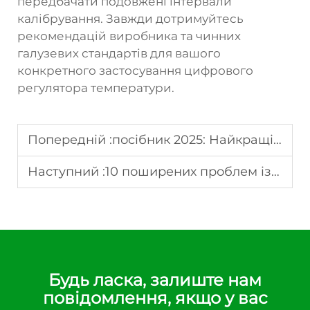
передбачати подовжені інтервали
калібрування. Завжди дотримуйтесь
рекомендацій виробника та чинних
галузевих стандартів для вашого
конкретного застосування цифрового
регулятора температури.
Попередній :
посібник 2025: Найкращі функції цифрового регулятора температури
Наступний :
10 поширених проблем із цифровими регуляторами температури та їхні рішення
Будь ласка, залиште нам
повідомлення, якщо у вас