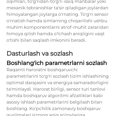
oqimlari, to'g'ridan-to'g'ri issiq manbalar yoki
mexanik tebranishlar ta'sir qiladigan joylardan
himoyalangan joylarga o'rnating. To'g'ri sensor
o'rnatish hamda simlarning chiqarilishi ushbu
muhim komponentlarni atrof-muhit zararidan
himoya qilish hamda o'lchash aniqligini vaqt
o'tishi bilan saqlash imkonini beradi.
Dasturlash va sozlash
Boshlang'ich parametrlarni sozlash
Raqamli haroratni boshqaruvchi
parametrlarini to'g'ri sozlash tizim ishlashining
optimal darajasini va energiya samaradorligini
ta'minlaydi. Harorat birligi, sensor turi tanlovi
hamda boshqaruv algoritmi afzalliklari kabi
asosiy ishlash parametrlarini belgilash bilan
boshlang. Ko'pchilik zamonaviy boshqaruv
qurilmalari sizning aniq so'rovlariga