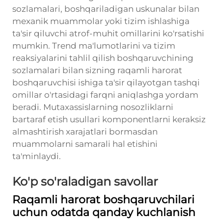
sozlamalari, boshqariladigan uskunalar bilan
mexanik muammolar yoki tizim ishlashiga
ta'sir qiluvchi atrof-muhit omillarini ko'rsatishi
mumkin. Trend ma'lumotlarini va tizim
reaksiyalarini tahlil qilish boshqaruvchining
sozlamalari bilan sizning raqamli harorat
boshqaruvchisi ishiga ta'sir qilayotgan tashqi
omillar o'rtasidagi farqni aniqlashga yordam
beradi. Mutaxassislarning nosozliklarni
bartaraf etish usullari komponentlarni keraksiz
almashtirish xarajatlari bormasdan
muammolarni samarali hal etishini
ta'minlaydi.
Ko'p so'raladigan savollar
Raqamli harorat boshqaruvchilari
uchun odatda qanday kuchlanish