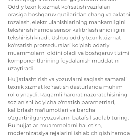
Oddiy texnik xizmat ko'rsatish vazifalari
orasiga boshqaruv qutilaridan chang va axlatni
tozalash, elektr ulanishlarining mahkamligini
tekshirish hamda sensor kalibrlash aniqiligini
tekshirish kiradi. Ushbu oddiy texnik xizmat
ko'rsatish protseduralari ko'plab odatiy
muammolarni oldini oladi va boshqaruv tizimi
komponentlarining foydalanish muddatini
uzaytiradi.
Hujjatlashtirish va yozuvlarni saqlash samarali
texnik xizmat ko'rsatish dasturlarida muhim
rol o'ynaydi. Raqamli harorat nazoratchisining
sozlanishi bo'yicha o'rnatish parametrlari,
kalibrlash ma'lumotlari va barcha
o'zgartirilgan yozuvlarni batafsil saqlab turing.
Bu hujjatlar muammolarni hal etish,
modernizatsiya rejalarini ishlab chiqish hamda