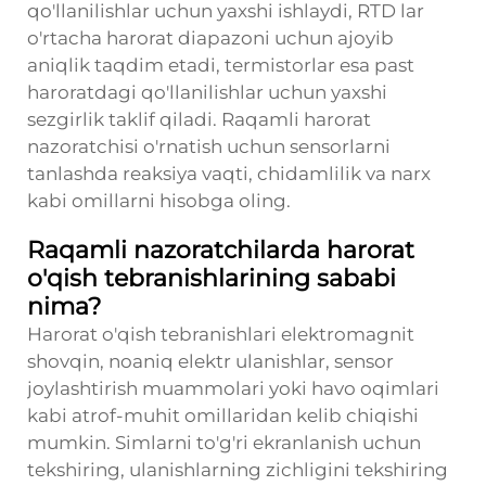
qo'llanilishlar uchun yaxshi ishlaydi, RTD lar
o'rtacha harorat diapazoni uchun ajoyib
aniqlik taqdim etadi, termistorlar esa past
haroratdagi qo'llanilishlar uchun yaxshi
sezgirlik taklif qiladi. Raqamli harorat
nazoratchisi o'rnatish uchun sensorlarni
tanlashda reaksiya vaqti, chidamlilik va narx
kabi omillarni hisobga oling.
Raqamli nazoratchilarda harorat
o'qish tebranishlarining sababi
nima?
Harorat o'qish tebranishlari elektromagnit
shovqin, noaniq elektr ulanishlar, sensor
joylashtirish muammolari yoki havo oqimlari
kabi atrof-muhit omillaridan kelib chiqishi
mumkin. Simlarni to'g'ri ekranlanish uchun
tekshiring, ulanishlarning zichligini tekshiring