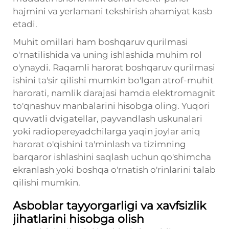
hajmini va yerlamani tekshirish ahamiyat kasb
etadi.
Muhit omillari ham boshqaruv qurilmasi
o'rnatilishida va uning ishlashida muhim rol
o'ynaydi. Raqamli harorat boshqaruv qurilmasi
ishini ta'sir qilishi mumkin bo'lgan atrof-muhit
harorati, namlik darajasi hamda elektromagnit
to'qnashuv manbalarini hisobga oling. Yuqori
quvvatli dvigatellar, payvandlash uskunalari
yoki radiopereyadchilarga yaqin joylar aniq
harorat o'qishini ta'minlash va tizimning
barqaror ishlashini saqlash uchun qo'shimcha
ekranlash yoki boshqa o'rnatish o'rinlarini talab
qilishi mumkin.
Asboblar tayyorgarligi va xavfsizlik
jihatlarini hisobga olish