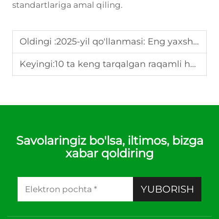
standartlariga amal qiling.
Oldingi :
2025-yil qo'llanmasi: Eng yaxshi raqamli haroratni boshqaruvchilarning asosiy xususiyatlari
Keyingi:
10 ta keng tarqalgan raqamli haroratni boshqaruvchi muammolari va ularning hal etilishi
Savolaringiz bo'lsa, iltimos, bizga
xabar qoldiring
YUBORISH