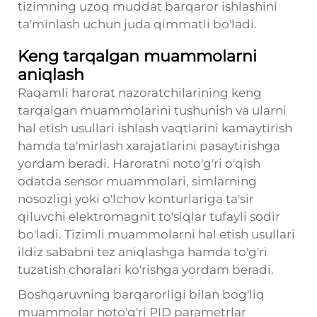
tizimning uzoq muddat barqaror ishlashini
ta'minlash uchun juda qimmatli bo'ladi.
Keng tarqalgan muammolarni
aniqlash
Raqamli harorat nazoratchilarining keng
tarqalgan muammolarini tushunish va ularni
hal etish usullari ishlash vaqtlarini kamaytirish
hamda ta'mirlash xarajatlarini pasaytirishga
yordam beradi. Haroratni noto'g'ri o'qish
odatda sensor muammolari, simlarning
nosozligi yoki o'lchov konturlariga ta'sir
qiluvchi elektromagnit to'siqlar tufayli sodir
bo'ladi. Tizimli muammolarni hal etish usullari
ildiz sababni tez aniqlashga hamda to'g'ri
tuzatish choralari ko'rishga yordam beradi.
Boshqaruvning barqarorligi bilan bog'liq
muammolar noto'g'ri PID parametrlar