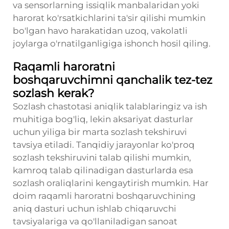
va sensorlarning issiqlik manbalaridan yoki
harorat ko'rsatkichlarini ta'sir qilishi mumkin
bo'lgan havo harakatidan uzoq, vakolatli
joylarga o'rnatilganligiga ishonch hosil qiling.
Raqamli haroratni
boshqaruvchimni qanchalik tez-tez
sozlash kerak?
Sozlash chastotasi aniqlik talablaringiz va ish
muhitiga bog'liq, lekin aksariyat dasturlar
uchun yiliga bir marta sozlash tekshiruvi
tavsiya etiladi. Tanqidiy jarayonlar ko'proq
sozlash tekshiruvini talab qilishi mumkin,
kamroq talab qilinadigan dasturlarda esa
sozlash oraliqlarini kengaytirish mumkin. Har
doim raqamli haroratni boshqaruvchining
aniq dasturi uchun ishlab chiqaruvchi
tavsiyalariga va qo'llaniladigan sanoat