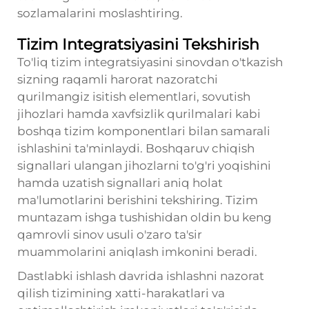
sozlamalarini moslashtiring.
Tizim Integratsiyasini Tekshirish
To'liq tizim integratsiyasini sinovdan o'tkazish
sizning raqamli harorat nazoratchi
qurilmangiz isitish elementlari, sovutish
jihozlari hamda xavfsizlik qurilmalari kabi
boshqa tizim komponentlari bilan samarali
ishlashini ta'minlaydi. Boshqaruv chiqish
signallari ulangan jihozlarni to'g'ri yoqishini
hamda uzatish signallari aniq holat
ma'lumotlarini berishini tekshiring. Tizim
muntazam ishga tushishidan oldin bu keng
qamrovli sinov usuli o'zaro ta'sir
muammolarini aniqlash imkonini beradi.
Dastlabki ishlash davrida ishlashni nazorat
qilish tizimining xatti-harakatlari va