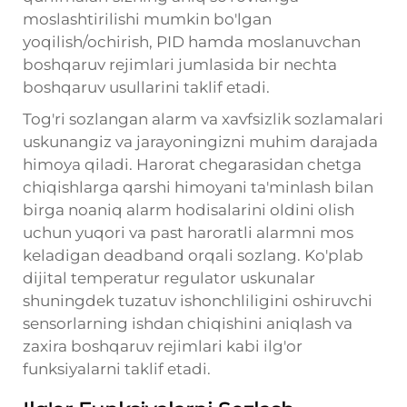
moslashtirilishi mumkin bo'lgan
yoqilish/ochirish, PID hamda moslanuvchan
boshqaruv rejimlari jumlasida bir nechta
boshqaruv usullarini taklif etadi.
Tog'ri sozlangan alarm va xavfsizlik sozlamalari
uskunangiz va jarayoningizni muhim darajada
himoya qiladi. Harorat chegarasidan chetga
chiqishlarga qarshi himoyani ta'minlash bilan
birga noaniq alarm hodisalarini oldini olish
uchun yuqori va past haroratli alarmni mos
keladigan deadband orqali sozlang. Ko'plab
dijital temperatur regulator
uskunalar
shuningdek tuzatuv ishonchliligini oshiruvchi
sensorlarning ishdan chiqishini aniqlash va
zaxira boshqaruv rejimlari kabi ilg'or
funksiyalarni taklif etadi.