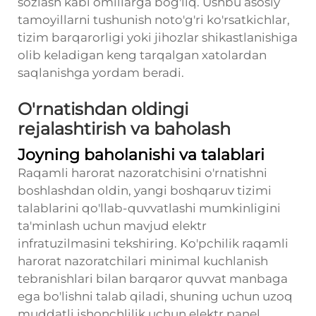
sozlash kabi omillarga bog'liq. Ushbu asosiy
tamoyillarni tushunish noto'g'ri ko'rsatkichlar,
tizim barqarorligi yoki jihozlar shikastlanishiga
olib keladigan keng tarqalgan xatolardan
saqlanishga yordam beradi.
O'rnatishdan oldingi
rejalashtirish va baholash
Joyning baholanishi va talablari
Raqamli harorat nazoratchisini o'rnatishni
boshlashdan oldin, yangi boshqaruv tizimi
talablarini qo'llab-quvvatlashi mumkinligini
ta'minlash uchun mavjud elektr
infratuzilmasini tekshiring. Ko'pchilik raqamli
harorat nazoratchilari minimal kuchlanish
tebranishlari bilan barqaror quvvat manbaga
ega bo'lishni talab qiladi, shuning uchun uzoq
muddatli ishonchlilik uchun elektr panel