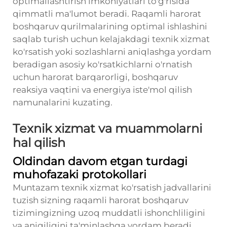
optimallashtirish imkoniyatlari to'g'risida
qimmatli ma'lumot beradi. Raqamli harorat
boshqaruv qurilmalarining optimal ishlashini
saqlab turish uchun kelajakdagi texnik xizmat
ko'rsatish yoki sozlashlarni aniqlashga yordam
beradigan asosiy ko'rsatkichlarni o'rnatish
uchun harorat barqarorligi, boshqaruv
reaksiya vaqtini va energiya iste'mol qilish
namunalarini kuzating.
Texnik xizmat va muammolarni
hal qilish
Oldindan davom etgan turdagi
muhofazaki protokollari
Muntazam texnik xizmat ko'rsatish jadvallarini
tuzish sizning raqamli harorat boshqaruv
tizimingizning uzoq muddatli ishonchliligini
va aniqiligini ta'minlashga yordam beradi.