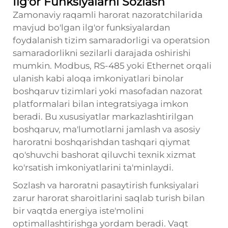
Ilg'or Funksiyalarni Sozlash
Zamonaviy raqamli harorat nazoratchilarida
mavjud bo'lgan ilg'or funksiyalardan
foydalanish tizim samaradorligi va operatsion
samaradorlikni sezilarli darajada oshirishi
mumkin. Modbus, RS-485 yoki Ethernet orqali
ulanish kabi aloqa imkoniyatlari binolar
boshqaruv tizimlari yoki masofadan nazorat
platformalari bilan integratsiyaga imkon
beradi. Bu xususiyatlar markazlashtirilgan
boshqaruv, ma'lumotlarni jamlash va asosiy
haroratni boshqarishdan tashqari qiymat
qo'shuvchi bashorat qiluvchi texnik xizmat
ko'rsatish imkoniyatlarini ta'minlaydi.
Sozlash va haroratni pasaytirish funksiyalari
zarur harorat sharoitlarini saqlab turish bilan
bir vaqtda energiya iste'molini
optimallashtirishga yordam beradi. Vaqt