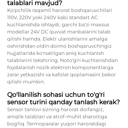
talablari mavjud?
Ko'pchilik raqamli harorat boshqaruvchilari
110V, 220V yoki 240V kabi standart AC
kuchlanishda ishlaydi, garchi ba'zi maxsus
modellar 24V DC quvvat manbalarini talab
qilishi hamda. Elektr ulanishlarini amalga
oshirishdan oldin doimo boshqaruvchingiz
hujjatlarida ko'rsatilgan aniq kuchlanish
talablarini tekshiring. Noto'g'ri kuchlanishdan
foydalanish nozik elektron komponentlarga
zarar yetkazishi va kafolat qoplamasini bekor
qilishi mumkin.
Qo'llanilish sohasi uchun to'g'ri
sensor turini qanday tanlash kerak?
Sensor tanlovi sizning harorat doifangiz,
aniqlik talablari va atrof-muhit sharoitiga
bog'liq. Termoparalar yuqori haroratdagi