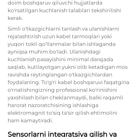
doim boshqaruv qiluvchi hujjatlarda
ko'rsatilgan kuchlanish talablari tekshirilishi
kerak.
Simli o'tkazgichlarni tanlash va ulanishlarni
rejalashtirish uzun kabel tarmoqlari yoki
yuqori tokli qo'llanmalar bilan ishlaganda
ayniqsa muhim bo'ladi. Ulanishdagi
kuchlanish pasayishini minimal darajada
saqlab, kutilayotgan yukni olib ketadigan mos
ravishda reytinglangan o'tkazgichlardan
foydalaning. To'g'ri kabel boshqaruvi faqatgina
o'rnatishingizning professional ko'rinishini
yaxshilash bilan cheklanmaydi, balki raqamli
harorat nazoratchisining ishlashiga
elektromagnit to'siq ta'sir qilish ehtimolini
ham kamaytiradi.
Sensorlarni integratsiya qilish va