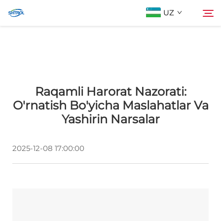
UZ
Biz Haqimizda
Qidiruv
Raqamli Harorat Nazorati:
Mahsulotlar
O'rnatish Bo'yicha Maslahatlar Va
Yashirin Narsalar
Biz bilan bog'lanish
2025-12-08 17:00:00