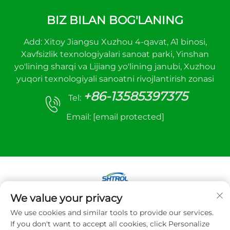
BIZ BILAN BOG'LANING
Add: Xitoy Jiangsu Xuzhou 4-qavat, A1 binosi,
Xavfsizlik texnologiyalari sanoat parki, Yinshan
yo'lining sharqi va Lijiang yo'lining janubi, Xuzhou
yuqori texnologiyali sanoatni rivojlantirish zonasi
+86-13585397375
Tel:
Email:
[email protected]
We value your privacy
Mualliflik huquqi © 2025 Xuzhou sanhe avtomatik
We use cookies and similar tools to provide our services.
boshqaruv uskunalari Co.,LTD. Barcha huquqlar
If you don't want to accept all cookies, click Personalize
himoyalangan