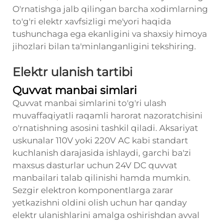
O'rnatishga jalb qilingan barcha xodimlarning
to'g'ri elektr xavfsizligi me'yori haqida
tushunchaga ega ekanligini va shaxsiy himoya
jihozlari bilan ta'minlanganligini tekshiring.
Elektr ulanish tartibi
Quvvat manbai simlari
Quvvat manbai simlarini to'g'ri ulash
muvaffaqiyatli raqamli harorat nazoratchisini
o'rnatishning asosini tashkil qiladi. Aksariyat
uskunalar 110V yoki 220V AC kabi standart
kuchlanish darajasida ishlaydi, garchi ba'zi
maxsus dasturlar uchun 24V DC quvvat
manbailari talab qilinishi hamda mumkin.
Sezgir elektron komponentlarga zarar
yetkazishni oldini olish uchun har qanday
elektr ulanishlarini amalga oshirishdan avval