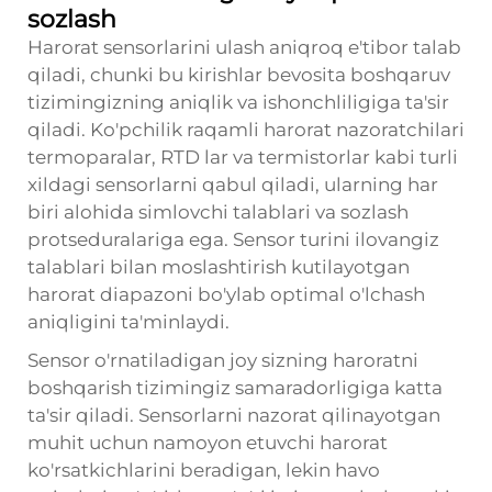
sozlash
Harorat sensorlarini ulash aniqroq e'tibor talab
qiladi, chunki bu kirishlar bevosita boshqaruv
tizimingizning aniqlik va ishonchliligiga ta'sir
qiladi. Ko'pchilik raqamli harorat nazoratchilari
termoparalar, RTD lar va termistorlar kabi turli
xildagi sensorlarni qabul qiladi, ularning har
biri alohida simlovchi talablari va sozlash
protseduralariga ega. Sensor turini ilovangiz
talablari bilan moslashtirish kutilayotgan
harorat diapazoni bo'ylab optimal o'lchash
aniqligini ta'minlaydi.
Sensor o'rnatiladigan joy sizning haroratni
boshqarish tizimingiz samaradorligiga katta
ta'sir qiladi. Sensorlarni nazorat qilinayotgan
muhit uchun namoyon etuvchi harorat
ko'rsatkichlarini beradigan, lekin havo