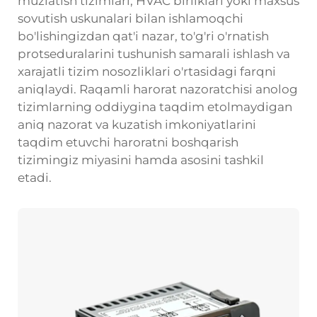
muzlatish tizimlari, HVAC birliklari yoki maxsus
sovutish uskunalari bilan ishlamoqchi
bo'lishingizdan qat'i nazar, to'g'ri o'rnatish
protseduralarini tushunish samarali ishlash va
xarajatli tizim nosozliklari o'rtasidagi farqni
aniqlaydi. Raqamli harorat nazoratchisi anolog
tizimlarning oddiygina taqdim etolmaydigan
aniq nazorat va kuzatish imkoniyatlarini
taqdim etuvchi haroratni boshqarish
tizimingiz miyasini hamda asosini tashkil
etadi.