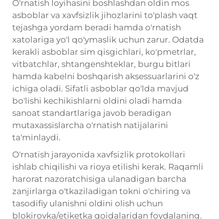
O'rnatish loyihasini boshlashdan oldin mos
asboblar va xavfsizlik jihozlarini to'plash vaqt
tejashga yordam beradi hamda o'rnatish
xatolariga yo'l qo'ymaslik uchun zarur. Odatda
kerakli asboblar sim qisgichlari, ko'pmetrlar,
vitbatchlar, shtangenshteklar, burgu bitlari
hamda kabelni boshqarish aksessuarlarini o'z
ichiga oladi. Sifatli asboblar qo'lda mavjud
bo'lishi kechikishlarni oldini oladi hamda
sanoat standartlariga javob beradigan
mutaxassislarcha o'rnatish natijalarini
ta'minlaydi.
O'rnatish jarayonida xavfsizlik protokollari
ishlab chiqilishi va rioya etilishi kerak. Raqamli
harorat nazoratchisiga ulanadigan barcha
zanjirlarga o'tkaziladigan tokni o'chiring va
tasodifiy ulanishni oldini olish uchun
blokirovka/etiketka qoidalaridan foydalaning.