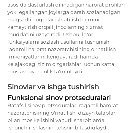
asosida dasturlash qilinadigan harorat profilari
yoki egallangan joylarga qarab sozlanadigan
maqsadli nuqtalar ishlatilish hajmini
kamaytirish orqali jihozlarning xizmat
muddatini uzaytiradi. Ushbu ilg'or
funksiyalarni sozlash usullarini tushunish
raqamli harorat nazoratchisining o'rnatilish
imkoniyatlarini kengaytiradi hamda
kelajakdagi tizim o'zgarishlari uchun katta
moslashuvchanlik ta'minlaydi.
Sinovlar va ishga tushirish
Funksional sinov protseduralari
Batafsil sinov protseduralari raqamli harorat
nazoratchisining o'rnatilishi dizayn talablari
bilan mos kelishini va turli sharoitlarda
ishonchli ishlashini tekshirib tasdiqlaydi.