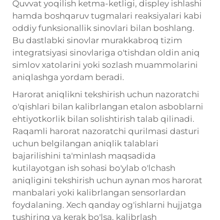
Quvvat yoqilish ketma-ketligi, displey ishlashi
hamda boshqaruv tugmalari reaksiyalari kabi
oddiy funksionallik sinovlari bilan boshlang.
Bu dastlabki sinovlar murakkabroq tizim
integratsiyasi sinovlariga o'tishdan oldin aniq
simlov xatolarini yoki sozlash muammolarini
aniqlashga yordam beradi.
Harorat aniqlikni tekshirish uchun nazoratchi
o'qishlari bilan kalibrlangan etalon asboblarni
ehtiyotkorlik bilan solishtirish talab qilinadi.
Raqamli harorat nazoratchi qurilmasi dasturi
uchun belgilangan aniqlik talablari
bajarilishini ta'minlash maqsadida
kutilayotgan ish sohasi bo'ylab o'lchash
aniqligini tekshirish uchun aynan mos harorat
manbalari yoki kalibrlangan sensorlardan
foydalaning. Xech qanday og'ishlarni hujjatga
tushiring va kerak bo'lsa, kalibrlash