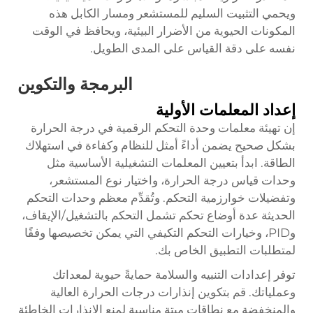
ويحمي التثبيت السليم للمستشعر ومسار الكابل هذه
المكونات الحيوية من الأضرار البيئية، ويحافظ في الوقت
نفسه على دقة القياس على المدى الطويل.
البرمجة والتكوين
إعداد المعلمات الأولية
إن تهيئة معلمات وحدة التحكم الرقمية في درجة الحرارة
بشكل صحيح يضمن أداءً أمثل للنظام وكفاءة في استهلاك
الطاقة. ابدأ بتعيين المعلمات التشغيلية الأساسية مثل
وحدات قياس درجة الحرارة، واختيار نوع المستشعر،
وتفضيلات خوارزمية التحكم. وتُقدِّم معظم وحدات التحكم
الحديثة عدة أوضاع تحكم تشمل التحكم بالتشغيل/الإيقاف،
وPID، وخيارات التحكم التكيفي التي يمكن تخصيصها وفقًا
لمتطلبات التطبيق الخاص بك.
توفر إعدادات التنبيه والسلامة حمايةً حيوية لمعداتك
وعملياتك. قم بتكوين إنذارات درجات الحرارة العالية
والمنخفضة مع نطاقات ميتة مناسبة لمنع الإنذارات الخاطئة