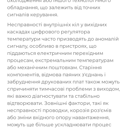
охолодження або іншого технологічного
обладнання, що залежить від точних
сигналів керування.
Несправності внутрішніх кіл у вихідних
каскадах цифрового регулятора
температури часто призводять до аномалій
сигналу, особливо в пристроях, що
піддаються електричним перехідним
процесам, екстремальним температурам
або механічним поштовхам. Старіння
компонентів, відмова паяних з'єднань і
забруднення друкованих плат також можуть
спричиняти тимчасові проблеми з виходом,
які важко діагностувати та стабільно
відтворювати. Зовнішні фактори, такі як
несправності проводки, корозія роз'ємів
або зміни вхідного опору навантаження,
можуть ще більше ускладнювати процес