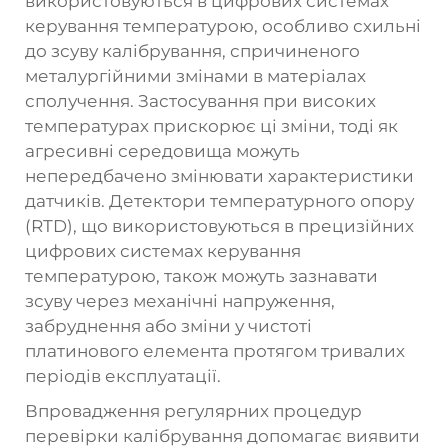
використовуються в цифрових системах
керування температурою, особливо схильні
до зсуву калібрування, спричиненого
металургійними змінами в матеріалах
сполучення. Застосування при високих
температурах прискорює ці зміни, тоді як
агресивні середовища можуть
непередбачено змінювати характеристики
датчиків. Детектори температурного опору
(RTD), що використовуються в прецизійних
цифрових системах керування
температурою, також можуть зазнавати
зсуву через механічні напруження,
забруднення або зміни у чистоті
платинового елемента протягом тривалих
періодів експлуатації.
Впровадження регулярних процедур
перевірки калібрування допомагає виявити