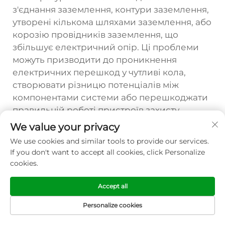
з'єднання заземлення, контури заземлення,
утворені кількома шляхами заземлення, або
корозію провідників заземлення, що
збільшує електричний опір. Ці проблеми
можуть призводити до проникнення
електричних перешкод у чутливі кола,
створювати різницю потенціалів між
компонентами системи або перешкоджати
правильній роботі пристроїв захисту.
We value your privacy
Систематичне перевірка та тестування
системи заземлення допомагає виявити
We use cookies and similar tools to provide our services.
If you don't want to accept all cookies, click Personalize
недоліки, які впливають на роботу та
cookies.
безпеку цифрових регуляторів
температури. Вимірювання опору
Accept all
заземлення, перевірка цілісності та
візуальний огляд з'єднань заземлення
Personalize cookies
мають регулярно виконуватися згідно з
ГОЛОВНА
ТОВАРИ
ЕЛЕКТРОННА
ТЕЛ
СТОРІНКА
ПОШТА