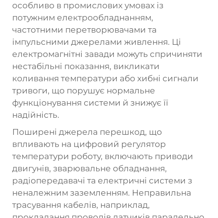
особливо в промислових умовах із
потужним електрообладнанням,
частотними перетворювачами та
імпульсними джерелами живлення. Ці
електромагнітні завади можуть спричиняти
нестабільні показання, викликати
коливання температури або хибні сигнали
тривоги, що порушує нормальне
функціонування системи й знижує її
надійність.
Поширені джерела перешкод, що
впливають на
цифровий регулятор
температури
роботу, включають приводи
двигунів, зварювальне обладнання,
радіопередавачі та електричні системи з
неналежним заземленням. Неправильна
трасування кабелів, наприклад,
прокладання проводів датчиків паралельно