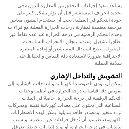
يساعد تنفيذ إجراءات التحقق من المعايرة الدورية في
تحديد انحراف المستشعر قبل أن يؤثر بشكل كبير على
جودة التحكم في العملية. يجب أن يستخدم الفنيون معايير
مرجعية معتمدة لمقارنة درجات الحرارة الفعلية مع قراءات
وحدة التحكم الرقمية في درجة الحرارة عند عدة نقاط عبر
نطاق التشغيل. وعندما يتجاوز الانحراف التسامحات
المقبولة، يصبح استبدال المستشعر أو إعادة المعايرة
الاحترافية ضروريًا لاستعادة دقة القياس والحفاظ على
سلامة العملية.
التشويش والتداخل الإشاري
يمكن أن تؤدي الضوضاء الكهربائية والتداخلات الإشارية إلى
تقويض دقة قياسات درجة الحرارة في أنظمة وحدات
التحكم الرقمية في درجة الحرارة، خاصةً في البيئات
الصناعية التي تحتوي على معدات كهربائية ثقيلة، ومحركات
تردد متغير، ومصادر طاقة تبديلية. يمكن لهذه الاضطرابات
الكهرومغناطيسية أن تُدخل قراءات غير منتظمة، وتسبب
تذبذبات في درجة الحرارة، أو تولّد إنذارات خاطئة تعرقل