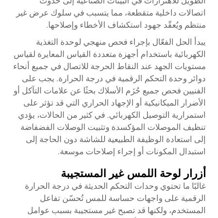
الطويل للاهتزازات في البيئات الصناعية إلى حدوث
اتصالات داخلية متقطعة، مما يتسبب في سلوك عرض غير
منتظم ويُعقّد جهود استكشاف الأخطاء وإصلاحها.
يبدأ الحل الفعّال بإجراء فحص منهجي لوحدة التغذية
الكهربائية باستخدام أجهزة متعددة القياس المعايرة لقياس
مستويات الجهد عند النقاط الحرجة للاتصال في جميع أنحاء
دوائر وحدة التحكم الرقمية في درجة الحرارة. يجب على
الفنيين فحص جميع حُزَم الأسلاك بحثًا عن علامات التآكل أو
الأضرار الميكانيكية أو الإجهاد الحراري التي قد تؤثر على
استمرارية التوصيل الكهربائي. في كثير من الحالات، يؤدي
تنظيف الموصلات المؤكسدة وتثبيت الوصلات الفضفاضة
إلى استعادة الوظيفة الطبيعية للشاشة دون الحاجة إلى
استبدال المكونات أو إجراء إصلاحات موسعة.
أزرار لوحة اللمس غير المستجيبة
غالبًا ما تحتوي وحدات التحكم الحديثة في درجة الحرارة
الرقمية على واجهات حساسة للمس تُحسّن تفاعل
المستخدم، ولكنها قد تصبح غير مستجيبة بسبب عوامل