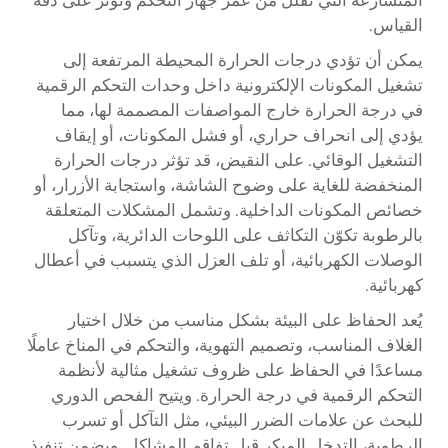
المتسارعة التي تقلل من عمر جهاز التحكم وتؤثر على دقة
القياس.
يمكن أن تؤدي درجات الحرارة المحيطة المرتفعة إلى
تشغيل المكونات الإلكترونية داخل وحدات التحكم الرقمية
في درجة الحرارة خارج المواصفات المصممة لها، مما
يؤدي إلى انحراف حراري، أو فشل المكونات، أو إيقاف
التشغيل الوقائي. على النقيض، قد تؤثر درجات الحرارة
المنخفضة للغاية على وضوح الشاشة، واستجابة الأزرار، أو
خصائص المكونات الداخلية. وتشمل المشكلات المتعلقة
بالرطوبة تكوّن التكاثف على اللوحات الدائرية، وتآكل
الوصلات الكهربائية، أو تلف العزل الذي يتسبب في أعطال
كهربائية.
يُعد الحفاظ على البيئة بشكل مناسب من خلال اختيار
الغلاف المناسب، وتصميم التهوية، والتحكم في المناخ عاملًا
مساعدًا في الحفاظ على ظروف تشغيل مثالية لأنظمة
التحكم الرقمية في درجة الحرارة. ويتيح الفحص الدوري
للبحث عن علامات الضرر البيئي، مثل التآكل أو تسرب
الرطوبة، التدخل المبكر قبل تفاقم المشاكل. ويضمن تنفيذ