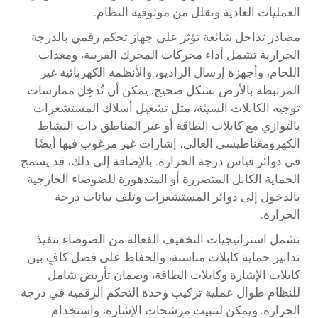
العمليات العادية وتقلل من موثوقية النظام.
مصادر تداخل شائعة تؤثر على
جهاز تحكم رقمي بالدرجة
الحرارية
تشمل أداء محركات المحرك القريبة، ومعدات
اللحام، وأجهزة إرسال الراديو، والأنظمة الكهربائية غير
المرتبطة بالأرض بشكل صحيح. يمكن أن تُدخِل ممارسات
توجيه الكابلات السيئة، مثل تشغيل أسلاك المستشعرات
بالتوازي مع كابلات الطاقة أو عبر المناطق ذات النشاط
الكهرومغناطيسي العالي، إشارات غير مرغوب فيها أيضًا
في دوائر قياس درجة الحرارة. بالإضافة إلى ذلك، قد يسمح
الحماية الكابل المتضررة أو المتدهورة للضوضاء الخارجية
بالدخول إلى دوائر المستشعرات وتلف بيانات درجة
الحرارة.
تشمل استراتيجيات التخفيف الفعالة من الضوضاء تنفيذ
تدابير حماية كابلات مناسبة، والحفاظ على فصل كافٍ بين
كابلات الإشارة وكابلات الطاقة، وضمان تأريض شامل
للنظام طوال عملية تركيب وحدة التحكم الرقمية في درجة
الحرارة. ويمكن لتثبيت مرشحات الإشارة، واستخدام