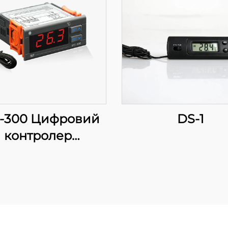
-300 Цифровий
DS-1
контролер
температури:
Точність та
нкціональність
я ефективного
керування