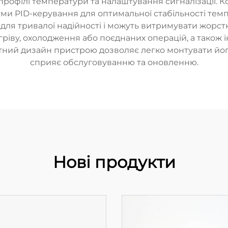
рофілі температури та налаштування сигналізації. Ко
и PID-керування для оптимальної стабільності тем
для тривалої надійності і можуть витримувати жорстк
гріву, охолодження або поєднаних операцій, а також 
й дизайн пристрою дозволяє легко монтувати його 
сприяє обслуговуванню та оновленню.
Нові продукти