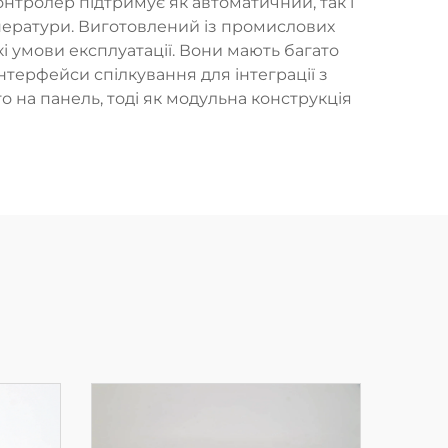
нтролер підтримує як автоматичний, так і
ператури. Виготовлений із промислових
і умови експлуатації. Вони мають багато
інтерфейси спілкування для інтеграції з
на панель, тоді як модульна конструкція