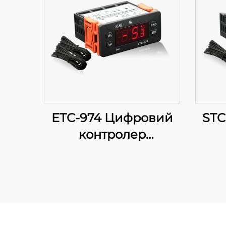
ETC-974 Цифровий
STC
контролер
температури: Висока
продуктивність,
точне регулювання
фу
температури для
дл
промислових