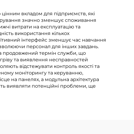
 цінним вкладом для підприємств, які
 керування значно зменшує споживання
ижчі витрати на експлуатацію та
дність використання кількох
туїтивний інтерфейс зменшує час навчання
изволюючи персонал для інших завдань.
та продовжений термін служби, що
регріву та виявлення несправностей
оляють відстежувати контроль якості та
еному моніторингу та керуванню,
це на панелях, а модульна архітектура
ть виявляти потенційні проблеми, ще