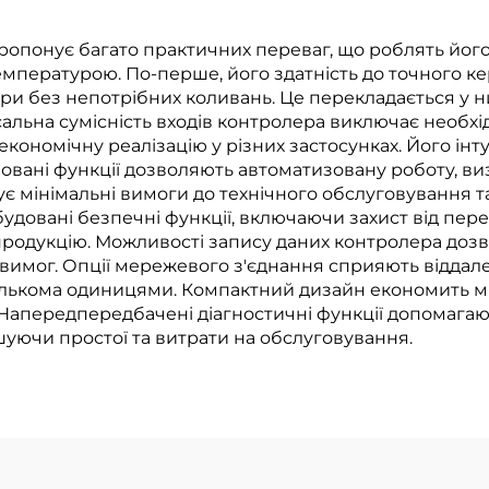
емпературою
ропонує багато практичних переваг, що роблять його
емпературою. По-перше, його здатність до точного
ури без непотрібних коливань. Це перекладається у н
альна сумісність входів контролера виключає необхі
економічну реалізацію у різних застосунках. Його ін
мовані функції дозволяють автоматизовану роботу, в
ує мінімальні вимоги до технічного обслуговування 
будовані безпечні функції, включаючи захист від пе
продукцію. Можливості запису даних контролера дозв
имог. Опції мережевого з'єднання сприяють віддал
лькома одиницями. Компактний дизайн економить міс
Напередпередбачені діагностичні функції допомагаю
уючи простої та витрати на обслуговування.