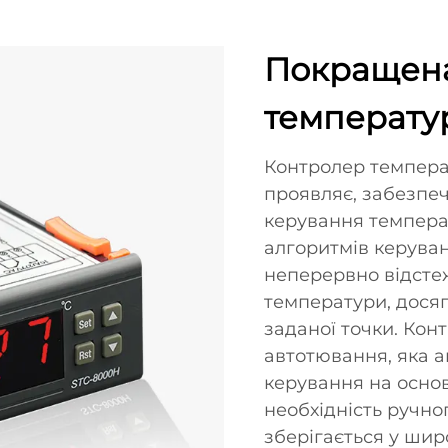
Покращена
температу
Контролер темпера
проявляє, забезпе
керування темпера
алгоритмів керува
неперервно відсте
температури, досяг
заданої точки. Кон
автотювання, яка 
керування на осно
необхідність ручно
зберігається у шир