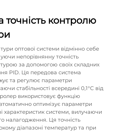
 точність контролю
ри
тури оптової системи відмінно себе
чуючи непорівнянну точність
турою за допомогою своїх складних
ння PID. Ця передова система
жує та регулює параметри
аючи стабільності всередині 0,1°C від
тролер використовує функцію
автоматично оптимізує параметри
ві характеристик системи, вилучаючи
го налагодження. Ця точність
окому діапазоні температур та при