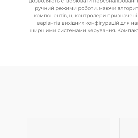
дозволяють створювати персоналізовані п
ручний режими роботи, маючи алгоритм
компонентів, ці контролери призначені 
варіантів вихідних конфігурацій для на
ширшими системами керування. Компактни