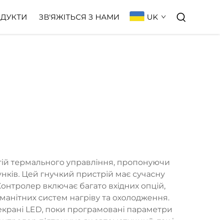
UK
ДУКТИ
ЗВ'ЯЖІТЬСЯ З НАМИ
гій термального управління, пропонуючи
нків. Цей гнучкий пристрій має сучасну
Контролер включає багато вхідних опцій,
манітних систем нагріву та охолодження.
екрані LED, поки програмовані параметри