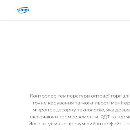
Контролер температури оптової торгівл
точне керування та можливості монітор
мікропроцесорну технологію, яка дозвол
включаючи термоелементи, РДТ та терміч
Його інтуїтивно зрозумілий інтерфейс п