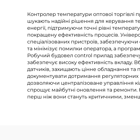
застосунків
т
Контролер температури оптової торгівлі п
шукають надійні рішення для керування т
енергії, підтримуючи точні рівні температ
покращену ефективність процесів. Універс
спеціалізованих пристроїв, забезпечуючи 
та мінімізує помилки оператора, а програ
Робучий будовел control прилад забезпеч
забезпечує високу ефективність вкладу. В
датчиків, захищають цінне обладнання та 
документувати дотримання регуляторних в
дозволяючи централізоване управління кі
спрощує майбутні оновлення та ремонти. 
перш ніж вони стануть критичними, зменш