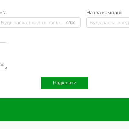
м'я
Назва компанії
0/100
000
Надіслати