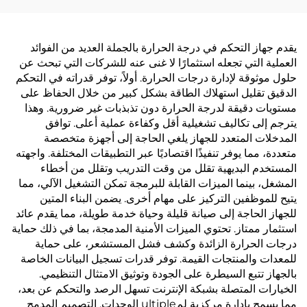
يقدم جهاز التحكم في درجة الحرارة بالجملة العديد من الفوائد
العملية التي تجعله استثمارًا لا غنى عنه للشركات التي تبحث عن
حلول موثوقة لإدارة درجات الحرارة. أولاً، توفر قدراته في التحكم
الدقيق تقليل استهلاك الطاقة بشكل كبير من خلال الحفاظ على
مستويات دقيقة لدرجة الحرارة دون تذبذبات غير ضرورية. وهذا
يترجم إلى تكاليف تشغيلية أقل وكفاءة عملية أعلى. توافق
المدخلات المتعدد للجهاز يلغي الحاجة إلى أجهزة متخصصة
متعددة، مما يوفر تنفيذًا اقتصاديًا عبر التطبيقات المختلفة. واجهته
المستخدم البديهية تقلل من وقت التدريب وتقلل من أخطاء
المشغل، بينما الميزات القابلة للبرمجة تمكن التشغيل الآلي، مما
يتيح للموظفين التركيز على مهام أخرى. يضمن البناء المتين
للجهاز الحاجة إلى صيانة قليلة وحياة خدمة طويلة، مما يقدم عائد
استثمار ممتاز. تحتوي الميزات الأمنية المدمجة، بما في ذلك حماية
درجات الحرارة الزائدة وكشف فشل المستشعر، على حماية
للمعدات والمنتجات القيمة. توفر قدرات تسجيل البيانات الخاصة
بالجهاز تتبع السيطرة على الجودة وتوثيق الامتثال التنظيمي.
الخيارات المتصلة بشبكة الإنترنت تسهل الرصد والتحكم عن بعد،
مما يسمح بإدارة مركزية لمultiple الوحدات. التصميم المدمج