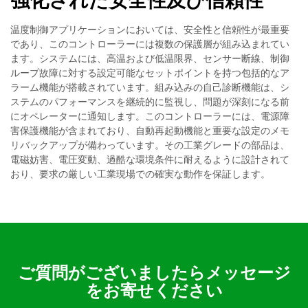
強化された安全性及び信頼性
温度制御アプリケーションにおいては、安全性と信頼性が最重要
であり、このコントローラーには複数の保護層が組み込まれてい
ます。システムには、高温および低温限界、センサー断線、制御
ループ故障に対する設定可能なセットポイントを持つ包括的なア
ラーム機能が搭載されています。組み込みの自己診断機能は、シ
ステムのパフォーマンスを継続的に監視し、問題が深刻になる前
にオペレーターに通知します。このコントローラーには、電源障
害保護機能が含まれており、自動再起動機能と重要な設定のメモ
リバックアップが備わっています。その工業グレードの部品は、
電磁妨害、電圧変動、過酷な環境条件に耐えるように設計されて
おり、要求の厳しい工業現場での確実な動作を保証します。
ご質問がございましたらメッセージ
をお寄せください