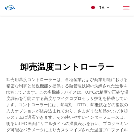
JA
私たちについて
検索
製品
卸売温度コントローラー
連絡する
卸売用温度コントローラーは、各種産業および商業用途における
精密な制御と監視機能を提供する熱管理技術の洗練された進歩を
代表しています。この多機能デバイスは、0.1°Cの精度で正確な温
度調節を可能にする高度なマイクロプロセッサ技術を搭載してい
ます。コントローラーには、熱電対、RTD、熱抵抗などの複数の
入力オプションが組み込まれており、さまざまな加熱および冷却
システムに適応できます。その使いやすいインターフェースは、
明るいLED画面にリアルタイムの温度表示を行い、プログラミン
グ可能なパラメータによりカスタマイズされた温度プロファイル