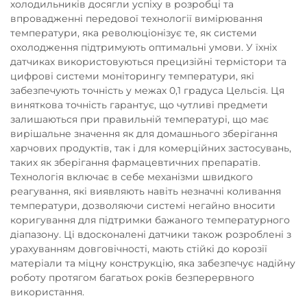
холодильників досягли успіху в розробці та
впровадженні передової технології вимірювання
температури, яка революціонізує те, як системи
охолодження підтримують оптимальні умови. У їхніх
датчиках використовуються прецизійні термістори та
цифрові системи моніторингу температури, які
забезпечують точність у межах 0,1 градуса Цельсія. Ця
виняткова точність гарантує, що чутливі предмети
залишаються при правильній температурі, що має
вирішальне значення як для домашнього зберігання
харчових продуктів, так і для комерційних застосувань,
таких як зберігання фармацевтичних препаратів.
Технологія включає в себе механізми швидкого
реагування, які виявляють навіть незначні коливання
температури, дозволяючи системі негайно вносити
коригування для підтримки бажаного температурного
діапазону. Ці вдосконалені датчики також розроблені з
урахуванням довговічності, мають стійкі до корозії
матеріали та міцну конструкцію, яка забезпечує надійну
роботу протягом багатьох років безперервного
використання.