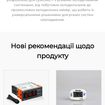
розроблено для сумісності з різними холодильними
системами, від побутових холодильників до
промислових холодильних камер, що робить їх
універсальними рішеннями для різних систем
охолодження.
Нові рекомендації щодо
продукту