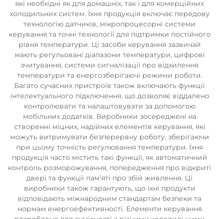
які необхідні як для домашніх, так і для комерційних
холодильних систем. Їхня продукція включає передову
технологію датчиків, мікропроцесорні системи
керування та точні технології для підтримки постійного
рівня температури. Ці засоби керування зазвичай
мають регульовані діапазони температури, цифрові
зчитування, системи сигналізації про відхилення
температури та енергозберігаючі режими роботи.
Багато сучасних пристроїв також включають функції
інтелектуального підключення, що дозволяє віддалено
контролювати та налаштовувати за допомогою
мобільних додатків. Виробники зосереджені на
створенні міцних, надійних елементів керування, які
можуть витримувати безперервну роботу, зберігаючи
при цьому точність регулювання температури. Їхня
продукція часто містить такі функції, як автоматичний
контроль розморожування, попередження про відкриті
двері та функції пам’яті про збій живлення. Ці
виробники також гарантують, що їхні продукти
відповідають міжнародним стандартам безпеки та
нормам енергоефективності. Елементи керування