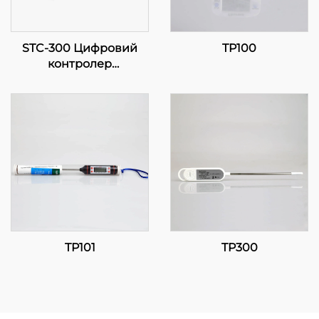
STC-300 Цифровий
TP100
контролер
температури: Точність
та функціональність
для ефективного
керування
температурою
TP101
TP300