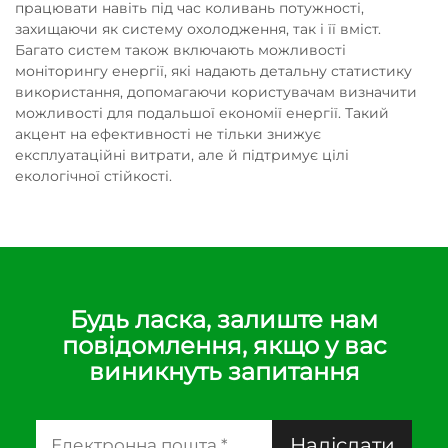
працювати навіть під час коливань потужності,
захищаючи як систему охолодження, так і її вміст.
Багато систем також включають можливості
моніторингу енергії, які надають детальну статистику
використання, допомагаючи користувачам визначити
можливості для подальшої економії енергії. Такий
акцент на ефективності не тільки знижує
експлуатаційні витрати, але й підтримує цілі
екологічної стійкості.
Будь ласка, залиште нам
повідомлення, якщо у вас
виникнуть запитання
Надіслати