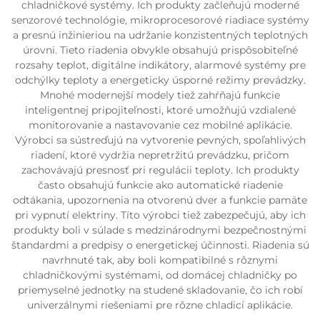
chladničkové systémy. Ich produkty začleňujú moderné
senzorové technológie, mikroprocesorové riadiace systémy
a presnú inžinieriou na udržanie konzistentných teplotných
úrovni. Tieto riadenia obvykle obsahujú prispôsobiteľné
rozsahy teplot, digitálne indikátory, alarmové systémy pre
odchýlky teploty a energeticky úsporné režimy prevádzky.
Mnohé modernejší modely tiež zahŕňajú funkcie
inteligentnej pripojiteľnosti, ktoré umožňujú vzdialené
monitorovanie a nastavovanie cez mobilné aplikácie.
Výrobci sa sústreďujú na vytvorenie pevných, spoľahlivých
riadení, ktoré vydržia nepretržitú prevádzku, pričom
zachovávajú presnosť pri regulácii teploty. Ich produkty
často obsahujú funkcie ako automatické riadenie
odtákania, upozornenia na otvorenú dver a funkcie pamäte
pri vypnutí elektriny. Títo výrobci tiež zabezpečujú, aby ich
produkty boli v súlade s medzinárodnymi bezpečnostnými
štandardmi a predpisy o energetickej účinnosti. Riadenia sú
navrhnuté tak, aby boli kompatibilné s rôznymi
chladničkovými systémami, od domácej chladničky po
priemyselné jednotky na studené skladovanie, čo ich robí
univerzálnymi riešeniami pre rôzne chladicí aplikácie.