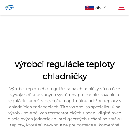
SK
O Nás
Hľadať
Produkty
výrobci regulácie teploty
Kontaktujte Nás
chladničky
Výrobci teplotného regulátora na chladničky sú na čele
vývoja sofistikovaných systémov pre monitorovanie a
reguláciu, ktoré zabezpečujú optimálnu údržbu teploty v
chladnícich zariadeniach. Títo výrobci sa specializujú na
výrobu pokročilých termostatických riadení, digitálnych
displejových jednotiek a inteligentných riešení na správu
teploty, ktoré sú nevyhnutné pre domáce aj komerčné