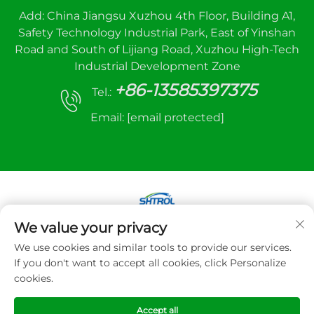
Add: China Jiangsu Xuzhou 4th Floor, Building A1,
Safety Technology Industrial Park, East of Yinshan
Road and South of Lijiang Road, Xuzhou High-Tech
Industrial Development Zone
+86-13585397375
Tel.:
Email:
[email protected]
We value your privacy
Copyright © 2025 Xuzhou sanhe automatic
We use cookies and similar tools to provide our services.
control equipment Co.,LTD. Všetky práva
If you don't want to accept all cookies, click Personalize
vyhradené
cookies.
Zásady ochrany súkromia
Accept all