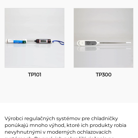
Presnosť a univerzálne
použitie pre efektívnu
správu teploty
TP101
TP300
Výrobci regulačných systémov pre chladničky
ponúkajú mnoho výhod, ktoré ich produkty robia
nevyhnutnými v moderných ochlazovacích