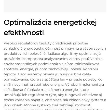
Optimalizácia energetickej
efektívnosti
Výrobci regulátorov teploty chladničiek prioritne
zohľadňujú energetickú účinnosť pri návrhu a vývoji svojich
produktov. Ich pokročilé riadiace algoritmy optimalizujú
prevádzku kompresora analyzovaním vzorov používania a
environmentálnych podmienok s cieľom minimalizovať
spotrebu energie, pričom zachovávajú presnú kontrolu
teploty. Tieto systémy obsahujú prispôsobivé cykly
odmražovania, ktoré sa spúšťajú len v prípade potreby, čo
zníži nevyhnutnú spotrebu energie. Výrobci implementujú
sofistikované funkcie manažmentu energie, ktoré
umožňujú ich regulátorm tým, aby fungovali efektívne aj
počas kolísania napätia, chrániace tak chladnicový systém a
jeho obsah. Mnohé systémy tiež zahŕňajú možnosti