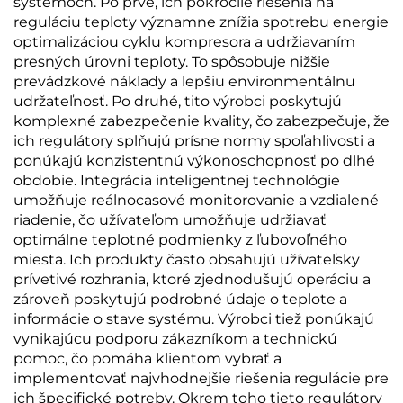
systémoch. Po prvé, ich pokročilé riešenia na
reguláciu teploty významne znížia spotrebu energie
optimalizáciou cyklu kompresora a udržiavaním
presných úrovni teploty. To spôsobuje nižšie
prevádzkové náklady a lepšiu environmentálnu
udržateľnosť. Po druhé, tito výrobci poskytujú
komplexné zabezpečenie kvality, čo zabezpečuje, že
ich regulátory splňujú prísne normy spoľahlivosti a
ponúkajú konzistentnú výkonoschopnosť po dlhé
obdobie. Integrácia inteligentnej technológie
umožňuje reálnocasové monitorovanie a vzdialené
riadenie, čo užívateľom umožňuje udržiavať
optimálne teplotné podmienky z ľubovoľného
miesta. Ich produkty často obsahujú užívateľsky
prívetivé rozhrania, ktoré zjednodušujú operáciu a
zároveň poskytujú podrobné údaje o teplote a
informácie o stave systému. Výrobci tiež ponúkajú
vynikajúcu podporu zákazníkom a technickú
pomoc, čo pomáha klientom vybrať a
implementovať najvhodnejšie riešenia regulácie pre
ich špecifické potreby. Okrem toho tieto regulátory