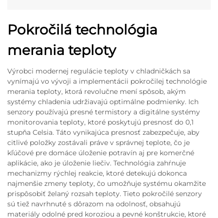
Pokročilá technológia
merania teploty
Výrobci modernej regulácie teploty v chladničkách sa
vynímajú vo vývoji a implementácii pokročilej technológie
merania teploty, ktorá revolučne mení spôsob, akým
systémy chladenia udržiavajú optimálne podmienky. Ich
senzory používajú presné termistory a digitálne systémy
monitorovania teploty, ktoré poskytujú presnosť do 0,1
stupňa Celsia. Táto vynikajúca presnosť zabezpečuje, aby
citlivé položky zostávali práve v správnej teplote, čo je
kľúčové pre domáce úloženie potravín aj pre komerčné
aplikácie, ako je úloženie liečiv. Technológia zahŕnuje
mechanizmy rýchlej reakcie, ktoré detekujú dokonca
najmenšie zmeny teploty, čo umožňuje systému okamžite
prispôsobiť želaný rozsah teploty. Tieto pokročilé senzory
sú tiež navrhnuté s dôrazom na odolnosť, obsahujú
materiály odolné pred koroziou a pevné konštrukcie, ktoré